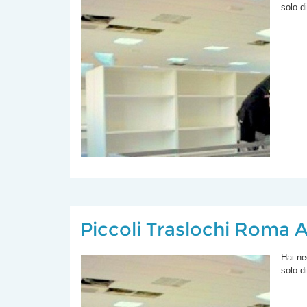
solo di
Piccoli Traslochi Roma A
Hai ne
solo di