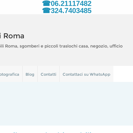
☎06.21117482
☎324.7403485
i Roma
 Roma, sgomberi e piccoli traslochi casa, negozio, ufficio
otografica
Blog
Contatti
Contattaci su WhatsApp