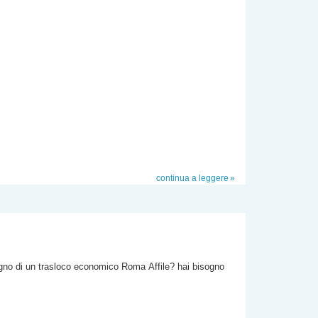
continua a leggere
isogno di un trasloco economico Roma Affile? hai bisogno