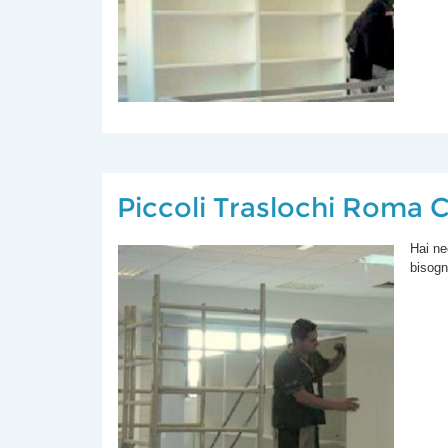
Piccoli Traslochi Roma 
Hai ne
bisogno