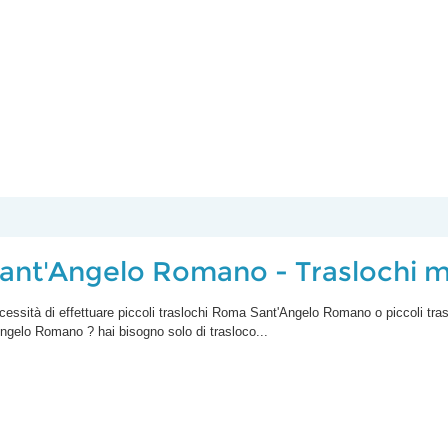
Sant'Angelo Romano - Traslochi 
cessità di effettuare piccoli traslochi Roma Sant'Angelo Romano o piccoli tr
ngelo Romano ? hai bisogno solo di trasloco...