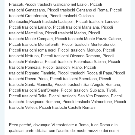
Frascati,Piccoli traslochi Gallicano nel Lazio , Piccoli
traslochi Genazzano, Piccoli traslochi Genzano di Roma, Piccoli
traslochi Grottaferrata, Piccoli traslochi Guidonia
Montecelio,Piccoli traslochi Ladispoli, Piccoli traslochi Lanuvio,
Piccoli traslochi Lariano, Piccoli traslochi Manziana, Piccoli
traslochi Marcellina, Piccoli traslochi Marino, Piccoli
traslochi Monte Compatri, Piccoli traslochi Monte Porzio Catone,
Piccoli traslochi Montelibretti, Piccoli traslochi Monterotondo,
Piccoli traslochi roma nord, Piccoli traslochi Morlupo, Piccoli
traslochi Nettuno, Piccoli traslochi Olevano Romano, Piccoli
traslochi Palestrina, Piccoli traslochi Palombara Sabina, Piccoli
traslochi Pomezia, Piccoli traslochi Riano, Piccoli
traslochi Rignano Flaminio, Piccoli traslochi Rocca di Papa,Piccoli
traslochi Rocca Priora, Piccoli traslochi Sacrofano, Piccoli
traslochi Santa Marinella, Piccoli traslochi Sant'Angelo Romano,
Piccoli traslochi Sant'Oreste, Piccoli traslochi Subiaco, Tivoli,
Piccoli traslochi Tolfa, Piccoli traslochi San Vito Romano, Piccoli
traslochi Trevignano Romano, Piccoli traslochi Valmontone, Piccoli
traslochi Velletri, Piccoli traslochi Castelli Romani
Ecco perché, dovunque Vi trasferiate a Roma, fuori Roma o in
qualsiasi parte d'italia, con l’ausilio dei nostri mezzi e dei nostri