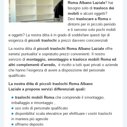
Roma
Albano Laziale
? hai
bisogno solo di
trasloco dei
mobili
e alcuni oggetti?
Devi
traslocare a Roma
e
dintorni per in piccolo periodo
e ti servono solo pochi mobili
e oggetti? La nostra ditta è in grado di soddisfare questi tipi di
esigenza di
piccoli traslochi
a prezzi davvero concorenziali
La nostra ditta di
piccoli traslochi Roma
Albano Laziale
offre
serieta' puntualita' e sopratutto prezzi convenienti. Il nostro
servizio di
montaggio, smontaggio e trasloco mobili Roma ed
altri complementi d'arredo,
è rivolto a tutti quei privati o aziende
che hanno l’esigenza di avere a disposizione del personale
qualificato.
La nostra ditta di piccoli traslochi Roma
Albano
Laziale
a propone servizi differenziati quali:
traslochi mobili Roma
che comprende il smontaggio,
imballaggio e rimontaggio ,
uso solo di personale qualificato
disponibilita' scala elevatrice per efefttuare i vostri traslochi
in maniera più agevole
offriamo deposito