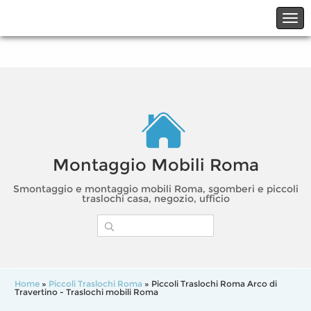
☎06.21117482
☎324.7403485
Montaggio Mobili Roma
Smontaggio e montaggio mobili Roma, sgomberi e piccoli
traslochi casa, negozio, ufficio
Home
»
Piccoli Traslochi Roma
» Piccoli Traslochi Roma Arco di
Travertino - Traslochi mobili Roma