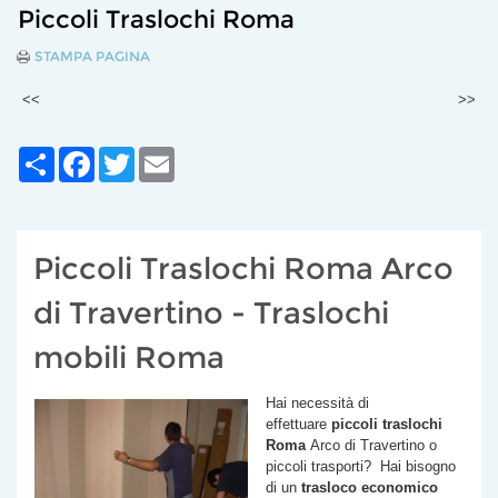
Piccoli Traslochi Roma
STAMPA PAGINA
<<
>>
Share
Facebook
Twitter
Email
Piccoli Traslochi Roma Arco
di Travertino - Traslochi
mobili Roma
Hai necessità di
effettuare
piccoli traslochi
Roma
Arco di Travertino
o
piccoli trasporti? Hai bisogno
di un
trasloco economico