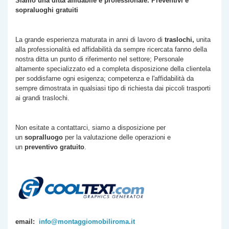
Siamo una ditta affidabile e professionale. Preventivi e
sopraluoghi gratuiti
La grande esperienza maturata in anni di lavoro di
traslochi,
unita
alla professionalità ed affidabilità da sempre ricercata fanno della
nostra ditta un punto di riferimento nel settore; Personale
altamente specializzato ed a completa disposizione della clientela
per soddisfarne ogni esigenza; competenza e l'affidabilità da
sempre dimostrata in qualsiasi tipo di richiesta dai piccoli trasporti
ai grandi traslochi.
Non esitate a contattarci, siamo a disposizione per
un
sopralluogo
per la valutazione delle operazioni e
un
preventivo gratuito
.
email:
info@montaggiomobiliroma.it