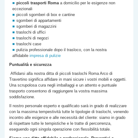
piccoli trasporti Roma
a domicilio per le esigenze non
eccezionali
piccoli sgomberi di box e cantine
sgomberi di appartamenti
sgomberi di magazzini
traslochi di uffici
traslochi di negozi
traslochi case
pulizia professionale dopo il trasloco, con la nostra
affidabile
impresa di pulizie
Puntualità e sicurezza
Affidarsi alla nostra
ditta di
piccoli traslochi Roma
Arco di
Travertino
significa affidare in mani sicure i vostri mobili e oggetti.
Una scrupolosa cura negli imballaggi e un attento e puntuale
trasporto consentono di raggiungere la vostra massima
soddisfazione.
Il nostro personale esperto e qualificato sarà in grado di realizzare
con la massima tempestività tutte le tipologie di traslochi, venendo
incontro alle esigenze e alle necessità del cliente: siamo in grado
di rispettare tutte le tempistiche e le tratte di percorrenza,
eseguendo ogni singola operazione con flessibilità totale.