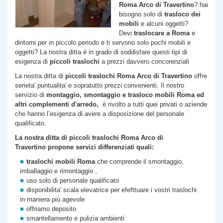
Roma
Arco di Travertino
? hai
bisogno solo di
trasloco dei
mobili
e alcuni oggetti?
Devi
traslocare a Roma
e
dintorni per in piccolo periodo e ti servono solo pochi mobili e
oggetti? La nostra ditta è in grado di soddisfare questi tipi di
esigenza di
piccoli traslochi
a prezzi davvero concorenziali
La nostra ditta di
piccoli traslochi Roma
Arco di Travertino
offre
serieta' puntualita' e sopratutto prezzi convenienti. Il nostro
servizio di
montaggio, smontaggio e trasloco mobili Roma ed
altri complementi d'arredo,
è rivolto a tutti quei privati o aziende
che hanno l’esigenza di avere a disposizione del personale
qualificato.
La nostra ditta di piccoli traslochi Roma
Arco di
Travertino
propone servizi differenziati quali:
traslochi mobili Roma
che comprende il smontaggio,
imballaggio e rimontaggio ,
uso solo di personale qualificato
disponibilita' scala elevatrice per efefttuare i vostri traslochi
in maniera più agevole
offriamo deposito
smantellamento e pulizia ambienti