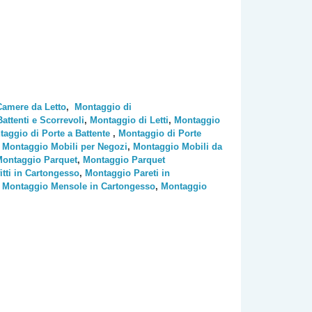
Camere da Letto
,
Montaggio di
ttenti e Scorrevoli
,
Montaggio di Letti
,
Montaggio
aggio di Porte a Battente
,
Montaggio di Porte
,
Montaggio Mobili per Negozi
,
Montaggio Mobili da
ontaggio Parquet
,
Montaggio Parquet
tti in Cartongesso
,
Montaggio Pareti in
,
Montaggio Mensole in Cartongesso
,
Montaggio