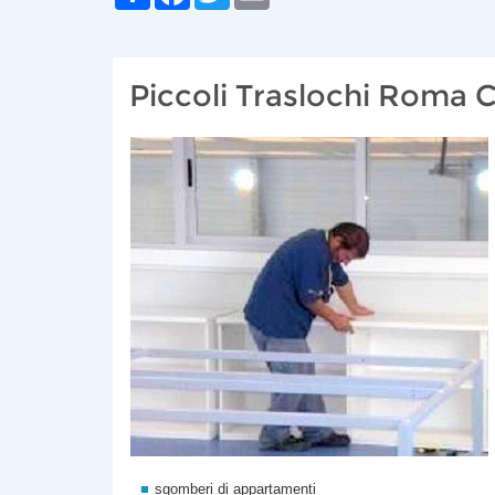
Piccoli Traslochi Roma 
sgomberi di appartamenti