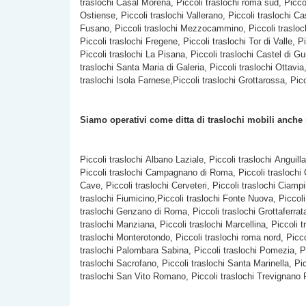
traslochi Casal Morena, Piccoli traslochi roma sud, Piccoli
Ostiense, Piccoli traslochi Vallerano, Piccoli traslochi Ca
Fusano, Piccoli traslochi Mezzocammino, Piccoli traslochi 
Piccoli traslochi Fregene, Piccoli traslochi Tor di Valle,
Piccoli traslochi La Pisana, Piccoli traslochi Castel di Gui
traslochi Santa Maria di Galeria, Piccoli traslochi Ottavia
traslochi Isola Farnese,Piccoli traslochi Grottarossa, Picc
Siamo operativi come ditta di traslochi mobili anche
Piccoli traslochi Albano Laziale, Piccoli traslochi Anguill
Piccoli traslochi Campagnano di Roma, Piccoli traslochi C
Cave, Piccoli traslochi Cerveteri, Piccoli traslochi Ciamp
traslochi Fiumicino,Piccoli traslochi Fonte Nuova, Piccoli 
traslochi Genzano di Roma, Piccoli traslochi Grottaferrata,
traslochi Manziana, Piccoli traslochi Marcellina, Piccoli t
traslochi Monterotondo, Piccoli traslochi roma nord, Picco
traslochi Palombara Sabina, Piccoli traslochi Pomezia, Pic
traslochi Sacrofano, Piccoli traslochi Santa Marinella, Pic
traslochi San Vito Romano, Piccoli traslochi Trevignano R