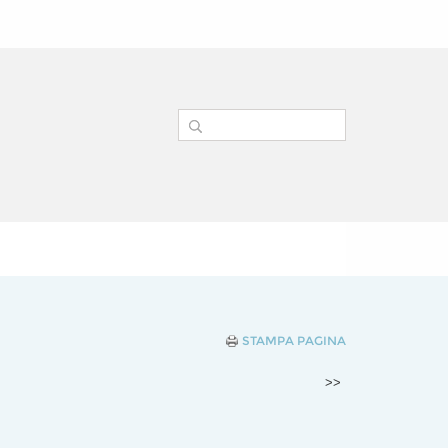
STAMPA PAGINA
>>