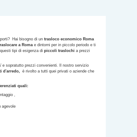
sporti? Hai bisogno di un
trasloco economico Roma
traslocare a Roma
e dintorni per in piccolo periodo e ti
questi tipi di esigenza di
piccoli traslochi
a prezzi
a' e sopratutto prezzi convenienti. Il nostro servizio
 d'arredo,
è rivolto a tutti quei privati o aziende che
erenziati quali:
ntaggio ,
iù agevole