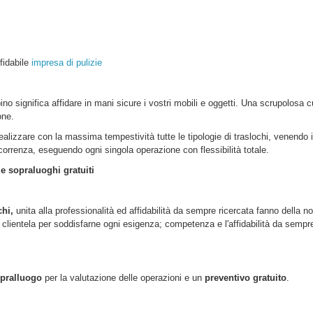
ffidabile
impresa di pulizie
pino
significa affidare in mani sicure i vostri mobili e oggetti. Una scrupolosa 
one.
realizzare con la massima tempestività tutte le tipologie di traslochi, venendo 
ercorrenza, eseguendo ogni singola operazione con flessibilità totale.
 e sopraluoghi gratuiti
chi,
unita alla professionalità ed affidabilità da sempre ricercata fanno della no
lientela per soddisfarne ogni esigenza; competenza e l'affidabilità da sempre d
pralluogo
per la valutazione delle operazioni e un
preventivo gratuito
.