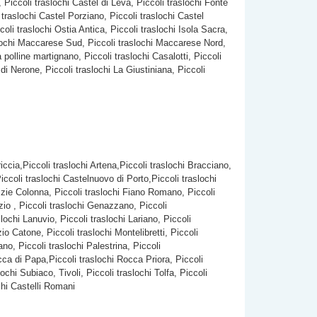
 Piccoli traslochi Castel di Leva, Piccoli traslochi Fonte
i traslochi Castel Porziano, Piccoli traslochi Castel
oli traslochi Ostia Antica, Piccoli traslochi Isola Sacra,
raslochi Maccarese Sud, Piccoli traslochi Maccarese Nord,
a polline martignano, Piccoli traslochi Casalotti, Piccoli
 di Nerone, Piccoli traslochi La Giustiniana, Piccoli
riccia,Piccoli traslochi Artena,Piccoli traslochi Bracciano,
ccoli traslochi Castelnuovo di Porto,Piccoli traslochi
ulizie Colonna, Piccoli traslochi Fiano Romano, Piccoli
azio , Piccoli traslochi Genazzano, Piccoli
lochi Lanuvio, Piccoli traslochi Lariano, Piccoli
o Catone, Piccoli traslochi Montelibretti, Piccoli
no, Piccoli traslochi Palestrina, Piccoli
cca di Papa,Piccoli traslochi Rocca Priora, Piccoli
chi Subiaco, Tivoli, Piccoli traslochi Tolfa, Piccoli
chi Castelli Romani