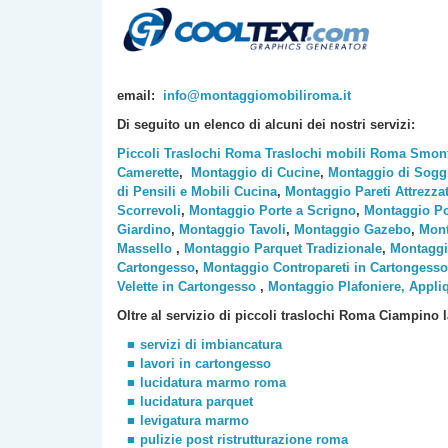
email:
info@montaggiomobiliroma.it
Di seguito un elenco di alcuni dei nostri servizi:
Piccoli Traslochi Roma
Traslochi mobili Roma
Smont
Camerette
,
Montaggio di Cucine
,
Montaggio di Sogg
di Pensili e Mobili Cucina
,
Montaggio Pareti Attrezza
Scorrevoli
,
Montaggio Porte a Scrigno
,
Montaggio Po
Giardino
,
Montaggio Tavoli
,
Montaggio Gazebo
,
Mont
Massello
,
Montaggio Parquet Tradizionale
,
Montaggi
Cartongesso
,
Montaggio Contropareti in Cartongesso
Velette in Cartongesso
,
Montaggio Plafoniere, Appli
Oltre al servizio di piccoli traslochi Roma Ciampino l
servizi di imbiancatura
lavori in cartongesso
lucidatura marmo roma
lucidatura parquet
levigatura marmo
pulizie post ristrutturazione roma