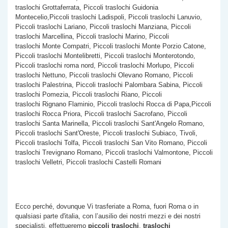
traslochi Grottaferrata, Piccoli traslochi Guidonia
Montecelio,Piccoli traslochi Ladispoli, Piccoli traslochi Lanuvio,
Piccoli traslochi Lariano, Piccoli traslochi Manziana, Piccoli
traslochi Marcellina, Piccoli traslochi Marino, Piccoli
traslochi Monte Compatri, Piccoli traslochi Monte Porzio Catone,
Piccoli traslochi Montelibretti, Piccoli traslochi Monterotondo,
Piccoli traslochi roma nord, Piccoli traslochi Morlupo, Piccoli
traslochi Nettuno, Piccoli traslochi Olevano Romano, Piccoli
traslochi Palestrina, Piccoli traslochi Palombara Sabina, Piccoli
traslochi Pomezia, Piccoli traslochi Riano, Piccoli
traslochi Rignano Flaminio, Piccoli traslochi Rocca di Papa,Piccoli
traslochi Rocca Priora, Piccoli traslochi Sacrofano, Piccoli
traslochi Santa Marinella, Piccoli traslochi Sant'Angelo Romano,
Piccoli traslochi Sant'Oreste, Piccoli traslochi Subiaco, Tivoli,
Piccoli traslochi Tolfa, Piccoli traslochi San Vito Romano, Piccoli
traslochi Trevignano Romano, Piccoli traslochi Valmontone, Piccoli
traslochi Velletri, Piccoli traslochi Castelli Romani
Ecco perché, dovunque Vi trasferiate a Roma, fuori Roma o in
qualsiasi parte d'italia, con l’ausilio dei nostri mezzi e dei nostri
specialisti, effettueremo
piccoli traslochi
,
traslochi