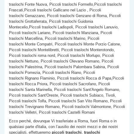
traslochi Fonte Nuova, Piccoli traslochi Formello,Piccoli traslochi
Frascati,Piccoli traslochi Gallicano nel Lazio , Piccoli
traslochi Genazzano, Piccoli traslochi Genzano di Roma, Piccoli
traslochi Grottaferrata, Piccoli traslochi Guidonia
Montecelio,Piccoli traslochi Ladispoli, Piccoli traslochi Lanuvio,
Piccoli traslochi Lariano, Piccoli traslochi Manziana, Piccoli
traslochi Marcellina, Piccoli traslochi Marino, Piccoli
traslochi Monte Compatri, Piccoli traslochi Monte Porzio Catone,
Piccoli traslochi Montelibretti, Piccoli traslochi Monterotondo,
Piccoli traslochi roma nord, Piccoli traslochi Morlupo, Piccoli
traslochi Nettuno, Piccoli traslochi Olevano Romano, Piccoli
traslochi Palestrina, Piccoli traslochi Palombara Sabina, Piccoli
traslochi Pomezia, Piccoli traslochi Riano, Piccoli
traslochi Rignano Flaminio, Piccoli traslochi Rocca di Papa,Piccoli
traslochi Rocca Priora, Piccoli traslochi Sacrofano, Piccoli
traslochi Santa Marinella, Piccoli traslochi Sant'Angelo Romano,
Piccoli traslochi Sant'Oreste, Piccoli traslochi Subiaco, Tivoli,
Piccoli traslochi Tolfa, Piccoli traslochi San Vito Romano, Piccoli
traslochi Trevignano Romano, Piccoli traslochi Valmontone, Piccoli
traslochi Velletri, Piccoli traslochi Castelli Romani
Ecco perché, dovunque Vi trasferiate a Roma, fuori Roma o in
qualsiasi parte d'italia, con l’ausilio dei nostri mezzi e dei nostri
specialisti, effettueremo
piccoli traslochi
,
traslochi