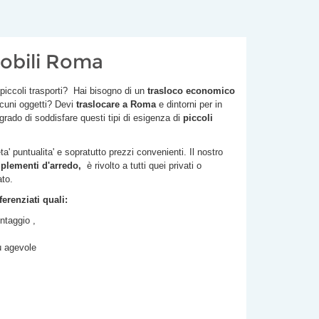
mobili Roma
piccoli trasporti? Hai bisogno di un
trasloco economico
cuni oggetti? Devi
traslocare a Roma
e dintorni per in
 grado di soddisfare questi tipi di esigenza di
piccoli
ta' puntualita' e sopratutto prezzi convenienti. Il nostro
plementi d'arredo,
è rivolto a tutti quei privati o
ato.
erenziati quali:
ntaggio ,
iù agevole