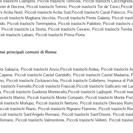
 traslochi Ciampino, Piccoli traslochi Torricola, Piccoli traslochi Cecchignola,
stel di Decima, Piccoli traslochi Torrino, Piccoli traslochi Tor de' Cenci,Piccol
Acilia Nord, Piccoli traslochi Acilia Sud,Piccoli traslochi Casal Palocco, Picc
 Piccoli traslochi Magliana Vecchia, Piccoli traslochi Ponte Galeria, Piccoli t
do, Piccoli traslochi Torrimpietra, Piccoli traslochi Palidoro, Piccoli traslochi 
, Piccoli traslochi La Storta, Piccoli traslochi Cesano, Piccoli traslochi Tomba
oli traslochi Labaro, Piccoli traslochi Prima Porta
 nei principali comuni di Roma:
ara Sabazia, Piccoli traslochi Anzio,Piccoli traslochi Ardea, Piccoli traslochi A
apena, Piccoli traslochi Castel Gandolfo, Piccoli traslochi Castel Madama, Pi
ino, Piccoli traslochi Civitavecchia, Piccoli traslochi Colleferro, Impresa di P
traslochi Formello,Piccoli traslochi Frascati,Piccoli traslochi Gallicano nel L
 Piccoli traslochi Guidonia Montecelio,Piccoli traslochi Ladispoli, Piccoli tras
raslochi Marino, Piccoli traslochi Monte Compatri, Piccoli traslochi Monte Porzi
li traslochi Morlupo, Piccoli traslochi Nettuno, Piccoli traslochi Olevano Roma
coli traslochi Riano, Piccoli traslochi Rignano Flaminio, Piccoli traslochi Ro
coli traslochi Sant'Angelo Romano, Piccoli traslochi Sant'Oreste, Piccoli traslo
omano, Piccoli traslochi Valmontone, Piccoli traslochi Velletri, Piccoli traslo