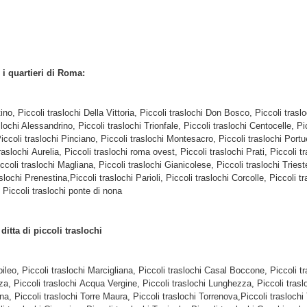
i i quartieri di Roma:
tino, Piccoli traslochi Della Vittoria, Piccoli traslochi Don Bosco, Piccoli tra
slochi Alessandrino, Piccoli traslochi Trionfale, Piccoli traslochi Centocelle, P
iccoli traslochi Pinciano, Piccoli traslochi Montesacro, Piccoli traslochi Port
raslochi Aurelia, Piccoli traslochi roma ovest, Piccoli traslochi Prati, Piccoli 
ccoli traslochi Magliana, Piccoli traslochi Gianicolese, Piccoli traslochi Triest
slochi Prenestina,Piccoli traslochi Parioli, Piccoli traslochi Corcolle, Piccoli 
 Piccoli traslochi ponte di nona
e
ditta di piccoli traslochi
bileo, Piccoli traslochi Marcigliana, Piccoli traslochi Casal Boccone, Piccoli t
nza, Piccoli traslochi Acqua Vergine, Piccoli traslochi Lunghezza, Piccoli trasl
na, Piccoli traslochi Torre Maura, Piccoli traslochi Torrenova,Piccoli traslochi