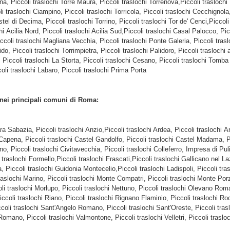
na, Piccoli traslochi Torre Maura, Piccoli traslochi Torrenova,Piccoli traslochi
 traslochi Ciampino, Piccoli traslochi Torricola, Piccoli traslochi Cecchignola,
stel di Decima, Piccoli traslochi Torrino, Piccoli traslochi Tor de' Cenci,Piccol
Acilia Nord, Piccoli traslochi Acilia Sud,Piccoli traslochi Casal Palocco, Picc
 Piccoli traslochi Magliana Vecchia, Piccoli traslochi Ponte Galeria, Piccoli t
do, Piccoli traslochi Torrimpietra, Piccoli traslochi Palidoro, Piccoli traslochi 
, Piccoli traslochi La Storta, Piccoli traslochi Cesano, Piccoli traslochi Tomba
oli traslochi Labaro, Piccoli traslochi Prima Porta
 nei principali comuni di Roma:
ara Sabazia, Piccoli traslochi Anzio,Piccoli traslochi Ardea, Piccoli traslochi A
apena, Piccoli traslochi Castel Gandolfo, Piccoli traslochi Castel Madama, Pi
ino, Piccoli traslochi Civitavecchia, Piccoli traslochi Colleferro, Impresa di P
traslochi Formello,Piccoli traslochi Frascati,Piccoli traslochi Gallicano nel L
 Piccoli traslochi Guidonia Montecelio,Piccoli traslochi Ladispoli, Piccoli tras
raslochi Marino, Piccoli traslochi Monte Compatri, Piccoli traslochi Monte Porzi
li traslochi Morlupo, Piccoli traslochi Nettuno, Piccoli traslochi Olevano Roma
coli traslochi Riano, Piccoli traslochi Rignano Flaminio, Piccoli traslochi Ro
coli traslochi Sant'Angelo Romano, Piccoli traslochi Sant'Oreste, Piccoli traslo
omano, Piccoli traslochi Valmontone, Piccoli traslochi Velletri, Piccoli traslo