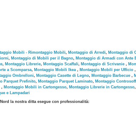
aggio Mobili - Rimontaggio Mobili
,
Montaggio di Arredi
,
Montaggio di 
iorni
,
Montaggio di Mobili per il Bagno
,
Montaggio di Armadi con Ante Ba
te
,
Montaggio Librerie
,
Montaggio Scaffali
,
Montaggio di Scrivanie
,
Mont
rte a Scomparsa
,
Montaggio Mobili Ikea
,
Montaggio Mobili per Ufficio
aggio Ombrelloni
,
Montaggio Casette di Legno
,
Montaggio Barbecue
,
M
o Parquet Prefinito
,
Montaggio Parquet Laminato
,
Montaggio Controsoffi
,
Montaggio Mobili in Cartongesso
,
Montaggio Librerie in Cartongesso
que e Lampadari
 Nord
la nostra ditta esegue con professionalità: