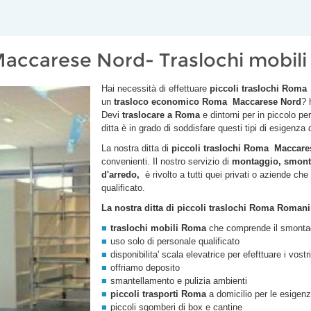
Maccarese Nord- Traslochi mobil
Hai necessità di effettuare
piccoli traslochi Roma
un
trasloco economico Roma
Maccarese Nord
? 
Devi
traslocare a Roma
e dintorni per in piccolo pe
ditta è in grado di soddisfare questi tipi di esigenza 
La nostra ditta di
piccoli traslochi Roma
Maccare
convenienti. Il nostro servizio di
montaggio, smonta
d'arredo,
è rivolto a tutti quei privati o aziende ch
qualificato.
La nostra ditta di piccoli traslochi Roma Romanin
traslochi mobili Roma
che comprende il smontagg
uso solo di personale qualificato
disponibilita' scala elevatrice per efefttuare i vost
offriamo deposito
smantellamento e pulizia ambienti
piccoli trasporti Roma
a domicilio per le esigen
piccoli sgomberi di box e cantine