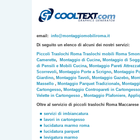
email:
info@montaggiomobiliroma.it
Di seguito un elenco di alcuni dei nostri servizi:
Piccoli Traslochi Roma
Traslochi mobili Roma
Smont
Camerette
,
Montaggio di Cucine
,
Montaggio di Sogg
di Pensili e Mobili Cucina
,
Montaggio Pareti Attrezza
Scorrevoli
,
Montaggio Porte a Scrigno
,
Montaggio Po
Giardino
,
Montaggio Tavoli
,
Montaggio Gazebo
,
Mont
Massello
,
Montaggio Parquet Tradizionale
,
Montaggi
Cartongesso
,
Montaggio Contropareti in Cartongesso
Velette in Cartongesso
,
Montaggio Plafoniere, Appli
Oltre al servizio di piccoli traslochi Roma
Maccarese
servizi di imbiancatura
lavori in cartongesso
lucidatura marmo roma
lucidatura parquet
levigatura marmo