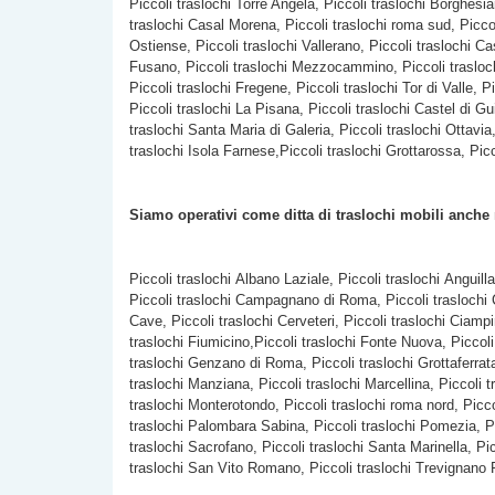
Piccoli traslochi Torre Angela, Piccoli traslochi Borghesia
traslochi Casal Morena, Piccoli traslochi roma sud, Piccoli
Ostiense, Piccoli traslochi Vallerano, Piccoli traslochi Ca
Fusano, Piccoli traslochi Mezzocammino, Piccoli traslochi 
Piccoli traslochi Fregene, Piccoli traslochi Tor di Valle,
Piccoli traslochi La Pisana, Piccoli traslochi Castel di Gui
traslochi Santa Maria di Galeria, Piccoli traslochi Ottavia
traslochi Isola Farnese,Piccoli traslochi Grottarossa, Picc
Siamo operativi come ditta di traslochi mobili anche
Piccoli traslochi Albano Laziale, Piccoli traslochi Anguill
Piccoli traslochi Campagnano di Roma, Piccoli traslochi C
Cave, Piccoli traslochi Cerveteri, Piccoli traslochi Ciamp
traslochi Fiumicino,Piccoli traslochi Fonte Nuova, Piccoli 
traslochi Genzano di Roma, Piccoli traslochi Grottaferrata,
traslochi Manziana, Piccoli traslochi Marcellina, Piccoli t
traslochi Monterotondo, Piccoli traslochi roma nord, Picco
traslochi Palombara Sabina, Piccoli traslochi Pomezia, Pic
traslochi Sacrofano, Piccoli traslochi Santa Marinella, Pic
traslochi San Vito Romano, Piccoli traslochi Trevignano R