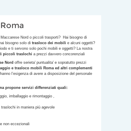
i Roma
Maccarese Nord
o piccoli trasporti? Hai bisogno di
hai bisogno solo di
trasloco dei mobili
e alcuni oggetti?
riodo e ti servono solo pochi mobili e oggetti? La nostra
di
piccoli traslochi
a prezzi davvero concorenziali
se Nord
offre serieta' puntualita' e sopratutto prezzi
ggio e trasloco mobili Roma ed altri complementi
e hanno l’esigenza di avere a disposizione del personale
a propone servizi differenziati quali:
io, imballaggio e rimontaggio ,
ri traslochi in maniera più agevole
ze non eccezionali