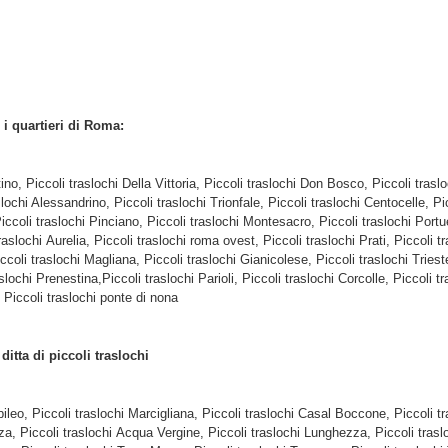
i i quartieri di Roma:
tino, Piccoli traslochi Della Vittoria, Piccoli traslochi Don Bosco, Piccoli tra
slochi Alessandrino, Piccoli traslochi Trionfale, Piccoli traslochi Centocelle, P
iccoli traslochi Pinciano, Piccoli traslochi Montesacro, Piccoli traslochi Port
raslochi Aurelia, Piccoli traslochi roma ovest, Piccoli traslochi Prati, Piccoli 
ccoli traslochi Magliana, Piccoli traslochi Gianicolese, Piccoli traslochi Triest
slochi Prenestina,Piccoli traslochi Parioli, Piccoli traslochi Corcolle, Piccoli 
 Piccoli traslochi ponte di nona
e
ditta di piccoli traslochi
bileo, Piccoli traslochi Marcigliana, Piccoli traslochi Casal Boccone, Piccoli t
nza, Piccoli traslochi Acqua Vergine, Piccoli traslochi Lunghezza, Piccoli trasl