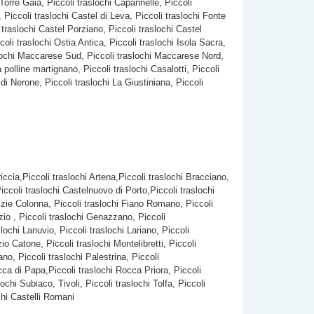
 Torre Gaia, Piccoli traslochi Capannelle, Piccoli
 Piccoli traslochi Castel di Leva, Piccoli traslochi Fonte
i traslochi Castel Porziano, Piccoli traslochi Castel
oli traslochi Ostia Antica, Piccoli traslochi Isola Sacra,
raslochi Maccarese Sud, Piccoli traslochi Maccarese Nord,
a polline martignano, Piccoli traslochi Casalotti, Piccoli
 di Nerone, Piccoli traslochi La Giustiniana, Piccoli
riccia,Piccoli traslochi Artena,Piccoli traslochi Bracciano,
ccoli traslochi Castelnuovo di Porto,Piccoli traslochi
ulizie Colonna, Piccoli traslochi Fiano Romano, Piccoli
azio , Piccoli traslochi Genazzano, Piccoli
lochi Lanuvio, Piccoli traslochi Lariano, Piccoli
o Catone, Piccoli traslochi Montelibretti, Piccoli
no, Piccoli traslochi Palestrina, Piccoli
cca di Papa,Piccoli traslochi Rocca Priora, Piccoli
chi Subiaco, Tivoli, Piccoli traslochi Tolfa, Piccoli
chi Castelli Romani