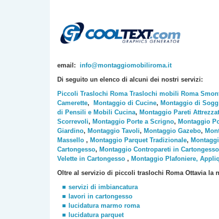
email:
info@montaggiomobiliroma.it
Di seguito un elenco di alcuni dei nostri servizi:
Piccoli Traslochi Roma
Traslochi mobili Roma
Smont
Camerette
,
Montaggio di Cucine
,
Montaggio di Sogg
di Pensili e Mobili Cucina
,
Montaggio Pareti Attrezza
Scorrevoli
,
Montaggio Porte a Scrigno
,
Montaggio Po
Giardino
,
Montaggio Tavoli
,
Montaggio Gazebo
,
Mont
Massello
,
Montaggio Parquet Tradizionale
,
Montaggi
Cartongesso
,
Montaggio Contropareti in Cartongesso
Velette in Cartongesso
,
Montaggio Plafoniere, Appli
Oltre al servizio di piccoli traslochi Roma
Ottavia
la n
servizi di imbiancatura
lavori in cartongesso
lucidatura marmo roma
lucidatura parquet