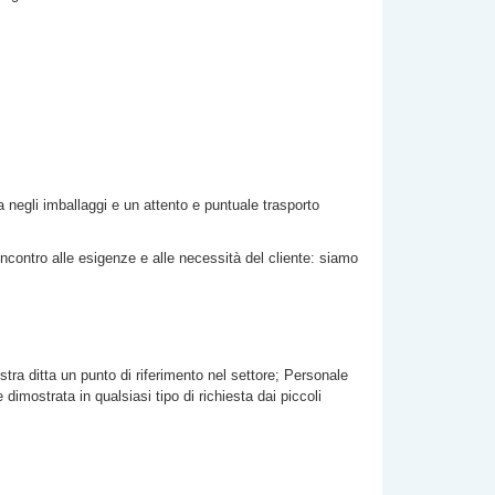
ra negli imballaggi e un attento e puntuale trasporto
incontro alle esigenze e alle necessità del cliente: siamo
stra ditta un punto di riferimento nel settore; Personale
imostrata in qualsiasi tipo di richiesta dai piccoli