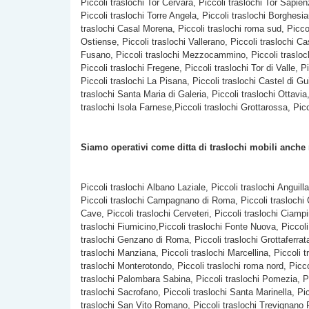
Piccoli traslochi Tor Cervara, Piccoli traslochi Tor Sapie
Piccoli traslochi Torre Angela, Piccoli traslochi Borghesia
traslochi Casal Morena, Piccoli traslochi roma sud, Piccoli
Ostiense, Piccoli traslochi Vallerano, Piccoli traslochi Ca
Fusano, Piccoli traslochi Mezzocammino, Piccoli traslochi 
Piccoli traslochi Fregene, Piccoli traslochi Tor di Valle,
Piccoli traslochi La Pisana, Piccoli traslochi Castel di Gui
traslochi Santa Maria di Galeria, Piccoli traslochi Ottavia
traslochi Isola Farnese,Piccoli traslochi Grottarossa, Picc
Siamo operativi come ditta di traslochi mobili anche
Piccoli traslochi Albano Laziale, Piccoli traslochi Anguill
Piccoli traslochi Campagnano di Roma, Piccoli traslochi C
Cave, Piccoli traslochi Cerveteri, Piccoli traslochi Ciamp
traslochi Fiumicino,Piccoli traslochi Fonte Nuova, Piccoli 
traslochi Genzano di Roma, Piccoli traslochi Grottaferrata,
traslochi Manziana, Piccoli traslochi Marcellina, Piccoli t
traslochi Monterotondo, Piccoli traslochi roma nord, Picco
traslochi Palombara Sabina, Piccoli traslochi Pomezia, Pic
traslochi Sacrofano, Piccoli traslochi Santa Marinella, Pic
traslochi San Vito Romano, Piccoli traslochi Trevignano R