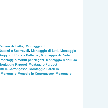
Camere da Letto
,
Montaggio di
ttenti e Scorrevoli
,
Montaggio di Letti
,
Montaggio
aggio di Porte a Battente
,
Montaggio di Porte
,
Montaggio Mobili per Negozi
,
Montaggio Mobili da
ontaggio Parquet
,
Montaggio Parquet
tti in Cartongesso
,
Montaggio Pareti in
,
Montaggio Mensole in Cartongesso
,
Montaggio