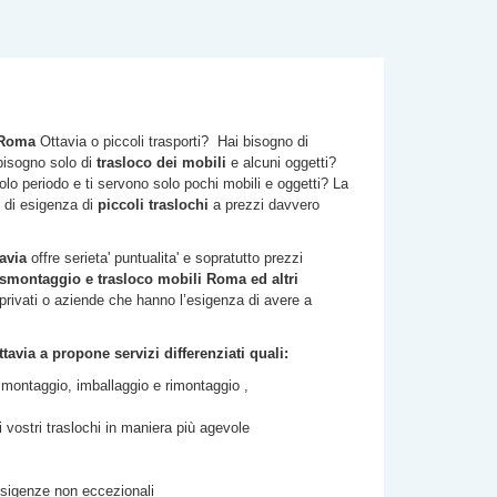
i Roma
Ottavia
o piccoli trasporti? Hai bisogno di
bisogno solo di
trasloco dei mobili
e alcuni oggetti?
colo periodo e ti servono solo pochi mobili e oggetti? La
i di esigenza di
piccoli traslochi
a prezzi davvero
avia
offre serieta' puntualita' e sopratutto prezzi
smontaggio e trasloco mobili Roma ed altri
 privati o aziende che hanno l’esigenza di avere a
ttavia
a propone servizi differenziati quali:
montaggio, imballaggio e rimontaggio ,
 i vostri traslochi in maniera più agevole
esigenze non eccezionali