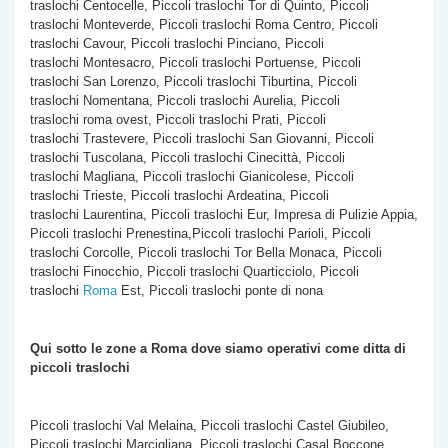
traslochi Centocelle, Piccoli traslochi Tor di Quinto, Piccoli
traslochi Monteverde, Piccoli traslochi Roma Centro, Piccoli
traslochi Cavour, Piccoli traslochi Pinciano, Piccoli
traslochi Montesacro, Piccoli traslochi Portuense, Piccoli
traslochi San Lorenzo, Piccoli traslochi Tiburtina, Piccoli
traslochi Nomentana, Piccoli traslochi Aurelia, Piccoli
traslochi roma ovest, Piccoli traslochi Prati, Piccoli
traslochi Trastevere, Piccoli traslochi San Giovanni, Piccoli
traslochi Tuscolana, Piccoli traslochi Cinecittà, Piccoli
traslochi Magliana, Piccoli traslochi Gianicolese, Piccoli
traslochi Trieste, Piccoli traslochi Ardeatina, Piccoli
traslochi Laurentina, Piccoli traslochi Eur, Impresa di Pulizie Appia,
Piccoli traslochi Prenestina,Piccoli traslochi Parioli, Piccoli
traslochi Corcolle, Piccoli traslochi Tor Bella Monaca, Piccoli
traslochi Finocchio, Piccoli traslochi Quarticciolo, Piccoli
traslochi
Roma
Est, Piccoli traslochi ponte di nona
Qui sotto le zone a Roma dove siamo operativi come
ditta di
piccoli traslochi
Piccoli traslochi Val Melaina, Piccoli traslochi Castel Giubileo,
Piccoli traslochi Marcigliana, Piccoli traslochi Casal Boccone,