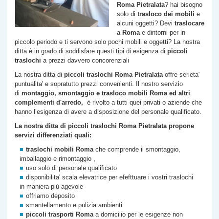
Roma
Pietralata
? hai bisogno
solo di
trasloco dei mobili
e
alcuni oggetti? Devi
traslocare
a Roma
e dintorni per in
piccolo periodo e ti servono solo pochi mobili e oggetti? La nostra
ditta è in grado di soddisfare questi tipi di esigenza di
piccoli
traslochi
a prezzi davvero concorenziali
La nostra ditta di
piccoli traslochi Roma
Pietralata
offre serieta'
puntualita' e sopratutto prezzi convenienti. Il nostro servizio
di
montaggio, smontaggio e trasloco mobili Roma ed altri
complementi d'arredo,
è rivolto a tutti quei privati o aziende che
hanno l’esigenza di avere a disposizione del personale qualificato.
La nostra ditta di piccoli traslochi Roma
Pietralata
propone
servizi differenziati quali:
traslochi mobili Roma
che comprende il smontaggio,
imballaggio e rimontaggio ,
uso solo di personale qualificato
disponibilita' scala elevatrice per efefttuare i vostri traslochi
in maniera più agevole
offriamo deposito
smantellamento e pulizia ambienti
piccoli trasporti Roma
a domicilio per le esigenze non