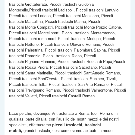
traslochi Grottaferrata, Piccoli traslochi Guidonia
Montecelio,Piccoli traslochi Ladispoli, Piccoli traslochi Lanuvio,
Piccoli traslochi Lariano, Piccoli traslochi Manziana, Piccoli
traslochi Marcellina, Piccoli traslochi Marino, Piccoli
traslochi Monte Compatri, Piccoli traslochi Monte Porzio Catone,
Piccoli traslochi Montelibretti, Piccoli traslochi Monterotondo,
Piccoli traslochi roma nord, Piccoli traslochi Morlupo, Piccoli
traslochi Nettuno, Piccoli traslochi Olevano Romano, Piccoli
traslochi Palestrina, Piccoli traslochi Palombara Sabina, Piccoli
traslochi Pomezia, Piccoli traslochi Riano, Piccoli
traslochi Rignano Flaminio, Piccoli traslochi Rocca di Papa,Piccoli
traslochi Rocca Priora, Piccoli traslochi Sacrofano, Piccoli
traslochi Santa Marinella, Piccoli traslochi Sant'Angelo Romano,
Piccoli traslochi Sant'Oreste, Piccoli traslochi Subiaco, Tivoli,
Piccoli traslochi Tolfa, Piccoli traslochi San Vito Romano, Piccoli
traslochi Trevignano Romano, Piccoli traslochi Valmontone, Piccoli
traslochi Velletri, Piccoli traslochi Castelli Romani
Ecco perché, dovunque Vi trasferiate a Roma, fuori Roma o in
qualsiasi parte d'italia, con l’ausilio dei nostri mezzi e dei nostri
specialisti, effettueremo
piccoli traslochi
,
traslochi
mobili,
grandi traslochi, cosi come siamo abituati: in modo