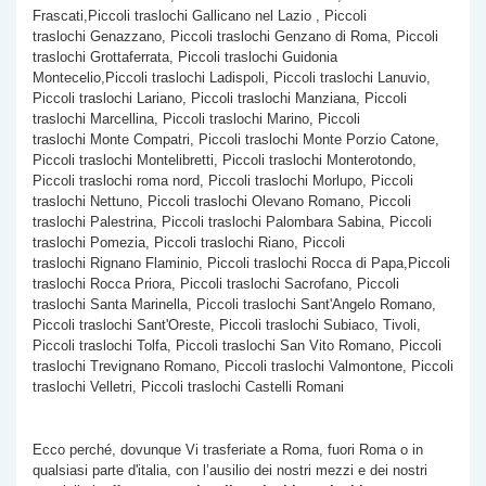
Frascati,Piccoli traslochi Gallicano nel Lazio , Piccoli
traslochi Genazzano, Piccoli traslochi Genzano di Roma, Piccoli
traslochi Grottaferrata, Piccoli traslochi Guidonia
Montecelio,Piccoli traslochi Ladispoli, Piccoli traslochi Lanuvio,
Piccoli traslochi Lariano, Piccoli traslochi Manziana, Piccoli
traslochi Marcellina, Piccoli traslochi Marino, Piccoli
traslochi Monte Compatri, Piccoli traslochi Monte Porzio Catone,
Piccoli traslochi Montelibretti, Piccoli traslochi Monterotondo,
Piccoli traslochi roma nord, Piccoli traslochi Morlupo, Piccoli
traslochi Nettuno, Piccoli traslochi Olevano Romano, Piccoli
traslochi Palestrina, Piccoli traslochi Palombara Sabina, Piccoli
traslochi Pomezia, Piccoli traslochi Riano, Piccoli
traslochi Rignano Flaminio, Piccoli traslochi Rocca di Papa,Piccoli
traslochi Rocca Priora, Piccoli traslochi Sacrofano, Piccoli
traslochi Santa Marinella, Piccoli traslochi Sant'Angelo Romano,
Piccoli traslochi Sant'Oreste, Piccoli traslochi Subiaco, Tivoli,
Piccoli traslochi Tolfa, Piccoli traslochi San Vito Romano, Piccoli
traslochi Trevignano Romano, Piccoli traslochi Valmontone, Piccoli
traslochi Velletri, Piccoli traslochi Castelli Romani
Ecco perché, dovunque Vi trasferiate a Roma, fuori Roma o in
qualsiasi parte d'italia, con l’ausilio dei nostri mezzi e dei nostri