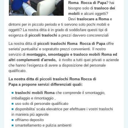
Roma
Rocca di Papa
? hai
bisogno solo di
trasloco dei
mobili
e alcuni oggetti?
Devi
traslocare a Roma
e
dintorni per in piccolo periodo e ti servono solo pochi mobili e
oggetti? La nostra ditta è in grado di soddisfare questi tipi di
esigenza di
piccoli traslochi
a prezzi davvero concorenziali
La nostra ditta di
piccoli traslochi Roma
Rocca di Papa
offre
serieta' puntualita' e sopratutto prezzi convenienti. Il nostro
servizio di
montaggio, smontaggio e trasloco mobili Roma ed
altri complementi d'arredo,
è rivolto a tutti quei privati o aziende
che hanno l’esigenza di avere a disposizione del personale
qualificato.
La nostra ditta di piccoli traslochi Roma
Rocca di
Papa
a propone servizi differenziati quali:
traslochi mobili Roma
che comprende il smontaggio,
imballaggio e rimontaggio ,
uso solo di personale qualificato
disponibilita' scala elevatrice per efefttuare i vostri traslochi
in maniera più agevole
offriamo deposito
smantellamento e pulizia ambienti