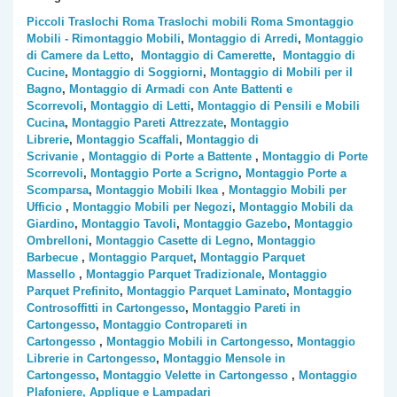
Piccoli Traslochi Roma
Traslochi mobili Roma
Smontaggio
Mobili - Rimontaggio Mobili
,
Montaggio di Arredi
,
Montaggio
di Camere da Letto
,
Montaggio di Camerette
,
Montaggio di
Cucine
,
Montaggio di Soggiorni
,
Montaggio di Mobili per il
Bagno
,
Montaggio di Armadi con Ante Battenti e
Scorrevoli
,
Montaggio di Letti
,
Montaggio di Pensili e Mobili
Cucina
,
Montaggio Pareti Attrezzate
,
Montaggio
Librerie
,
Montaggio Scaffali
,
Montaggio di
Scrivanie
,
Montaggio di Porte a Battente
,
Montaggio di Porte
Scorrevoli
,
Montaggio Porte a Scrigno
,
Montaggio Porte a
Scomparsa
,
Montaggio Mobili Ikea
,
Montaggio Mobili per
Ufficio
,
Montaggio Mobili per Negozi
,
Montaggio Mobili da
Giardino
,
Montaggio Tavoli
,
Montaggio Gazebo
,
Montaggio
Ombrelloni
,
Montaggio Casette di Legno
,
Montaggio
Barbecue
,
Montaggio Parquet
,
Montaggio Parquet
Massello
,
Montaggio Parquet Tradizionale
,
Montaggio
Parquet Prefinito
,
Montaggio Parquet Laminato
,
Montaggio
Controsoffitti in Cartongesso
,
Montaggio Pareti in
Cartongesso
,
Montaggio Contropareti in
Cartongesso
,
Montaggio Mobili in Cartongesso
,
Montaggio
Librerie in Cartongesso
,
Montaggio Mensole in
Cartongesso
,
Montaggio Velette in Cartongesso
,
Montaggio
Plafoniere, Applique e Lampadari