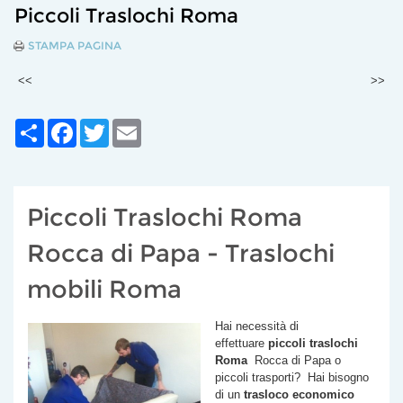
Piccoli Traslochi Roma
STAMPA PAGINA
<<
>>
Share
Facebook
Twitter
Email
Piccoli Traslochi Roma
Rocca di Papa - Traslochi
mobili Roma
Hai necessità di
effettuare
piccoli traslochi
Roma
Rocca di Papa
o
piccoli trasporti? Hai bisogno
di un
trasloco economico