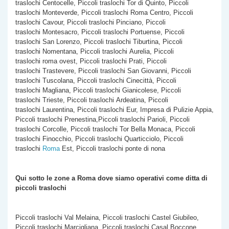
traslochi Centocelle, Piccoli traslochi Tor di Quinto, Piccoli
traslochi Monteverde, Piccoli traslochi Roma Centro, Piccoli
traslochi Cavour, Piccoli traslochi Pinciano, Piccoli
traslochi Montesacro, Piccoli traslochi Portuense, Piccoli
traslochi San Lorenzo, Piccoli traslochi Tiburtina, Piccoli
traslochi Nomentana, Piccoli traslochi Aurelia, Piccoli
traslochi roma ovest, Piccoli traslochi Prati, Piccoli
traslochi Trastevere, Piccoli traslochi San Giovanni, Piccoli
traslochi Tuscolana, Piccoli traslochi Cinecittà, Piccoli
traslochi Magliana, Piccoli traslochi Gianicolese, Piccoli
traslochi Trieste, Piccoli traslochi Ardeatina, Piccoli
traslochi Laurentina, Piccoli traslochi Eur, Impresa di Pulizie Appia,
Piccoli traslochi Prenestina,Piccoli traslochi Parioli, Piccoli
traslochi Corcolle, Piccoli traslochi Tor Bella Monaca, Piccoli
traslochi Finocchio, Piccoli traslochi Quarticciolo, Piccoli
traslochi
Roma
Est, Piccoli traslochi ponte di nona
Qui sotto le zone a Roma dove siamo operativi come
ditta di
piccoli traslochi
Piccoli traslochi Val Melaina, Piccoli traslochi Castel Giubileo,
Piccoli traslochi Marcigliana, Piccoli traslochi Casal Boccone,