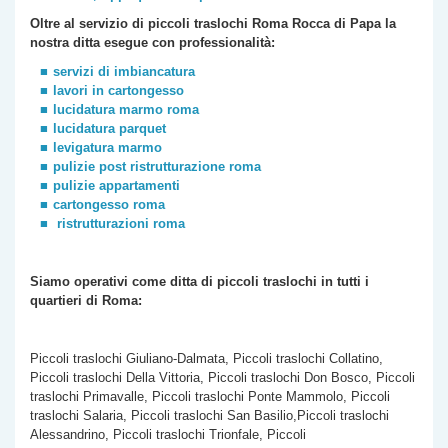
Oltre al servizio di piccoli traslochi Roma
Rocca di Papa
la
nostra ditta esegue con professionalità:
servizi di imbiancatura
lavori in cartongesso
lucidatura marmo roma
lucidatura parquet
levigatura marmo
pulizie post ristrutturazione roma
pulizie appartamenti
cartongesso roma
ristrutturazioni roma
Siamo operativi come ditta di piccoli traslochi
in tutti i
quartieri di Roma:
Piccoli traslochi Giuliano-Dalmata, Piccoli traslochi Collatino,
Piccoli traslochi Della Vittoria, Piccoli traslochi Don Bosco, Piccoli
traslochi Primavalle, Piccoli traslochi Ponte Mammolo, Piccoli
traslochi Salaria, Piccoli traslochi San Basilio,Piccoli traslochi
Alessandrino, Piccoli traslochi Trionfale, Piccoli