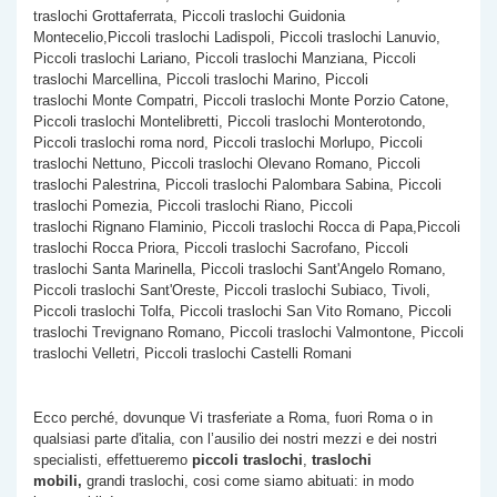
traslochi Grottaferrata, Piccoli traslochi Guidonia
Montecelio,Piccoli traslochi Ladispoli, Piccoli traslochi Lanuvio,
Piccoli traslochi Lariano, Piccoli traslochi Manziana, Piccoli
traslochi Marcellina, Piccoli traslochi Marino, Piccoli
traslochi Monte Compatri, Piccoli traslochi Monte Porzio Catone,
Piccoli traslochi Montelibretti, Piccoli traslochi Monterotondo,
Piccoli traslochi roma nord, Piccoli traslochi Morlupo, Piccoli
traslochi Nettuno, Piccoli traslochi Olevano Romano, Piccoli
traslochi Palestrina, Piccoli traslochi Palombara Sabina, Piccoli
traslochi Pomezia, Piccoli traslochi Riano, Piccoli
traslochi Rignano Flaminio, Piccoli traslochi Rocca di Papa,Piccoli
traslochi Rocca Priora, Piccoli traslochi Sacrofano, Piccoli
traslochi Santa Marinella, Piccoli traslochi Sant'Angelo Romano,
Piccoli traslochi Sant'Oreste, Piccoli traslochi Subiaco, Tivoli,
Piccoli traslochi Tolfa, Piccoli traslochi San Vito Romano, Piccoli
traslochi Trevignano Romano, Piccoli traslochi Valmontone, Piccoli
traslochi Velletri, Piccoli traslochi Castelli Romani
Ecco perché, dovunque Vi trasferiate a Roma, fuori Roma o in
qualsiasi parte d'italia, con l’ausilio dei nostri mezzi e dei nostri
specialisti, effettueremo
piccoli traslochi
,
traslochi
mobili,
grandi traslochi, cosi come siamo abituati: in modo