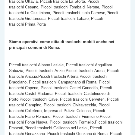
traslochi Ottavia, Piccoli traslochi La Storta, Piccoli
traslochi Cesano, Piccoli traslochi Tomba di Nerone, Piccoli
traslochi La Giustiniana, Piccoli traslochi Isola Farnese,Piccoli
traslochi Grottarossa, Piccoli traslochi Labaro, Piccoli
traslochi Prima Porta
Siamo operativi come ditta di traslochi mobili anche nei
principali comuni di Roma:
Piccoli traslochi Albano Laziale, Piccoli traslochi Anguillara
Sabazia, Piccoli traslochi Anzio,Piccoli traslochi Ardea, Piccoli
traslochi Ariccia,Piccoli traslochi Artena,Piccoli traslochi
Bracciano, Piccoli traslochi Campagnano di Roma, Piccoli
traslochi Capena, Piccoli traslochi Castel Gandolfo, Piccoli
traslochi Castel Madama, Piccoli traslochi Castelnuovo di
Porto,Piccoli traslochi Cave, Piccoli traslochi Cerveteri, Piccoli
traslochi Ciampino, Piccoli traslochi Civitavecchia, Piccoli
traslochi Colleferro, Impresa di Pulizie Colonna, Piccoli
traslochi Fiano Romano, Piccoli traslochi Fiumicino,Piccoli
traslochi Fonte Nuova, Piccoli traslochi Formello,Piccoli traslochi
Frascati,Piccoli traslochi Gallicano nel Lazio , Piccoli
traslochi Genazzano, Piccoli traslochi Genzano di Roma, Piccoli