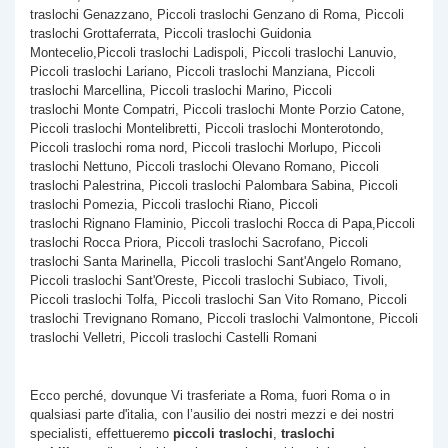
traslochi Genazzano, Piccoli traslochi Genzano di Roma, Piccoli
traslochi Grottaferrata, Piccoli traslochi Guidonia
Montecelio,Piccoli traslochi Ladispoli, Piccoli traslochi Lanuvio,
Piccoli traslochi Lariano, Piccoli traslochi Manziana, Piccoli
traslochi Marcellina, Piccoli traslochi Marino, Piccoli
traslochi Monte Compatri, Piccoli traslochi Monte Porzio Catone,
Piccoli traslochi Montelibretti, Piccoli traslochi Monterotondo,
Piccoli traslochi roma nord, Piccoli traslochi Morlupo, Piccoli
traslochi Nettuno, Piccoli traslochi Olevano Romano, Piccoli
traslochi Palestrina, Piccoli traslochi Palombara Sabina, Piccoli
traslochi Pomezia, Piccoli traslochi Riano, Piccoli
traslochi Rignano Flaminio, Piccoli traslochi Rocca di Papa,Piccoli
traslochi Rocca Priora, Piccoli traslochi Sacrofano, Piccoli
traslochi Santa Marinella, Piccoli traslochi Sant'Angelo Romano,
Piccoli traslochi Sant'Oreste, Piccoli traslochi Subiaco, Tivoli,
Piccoli traslochi Tolfa, Piccoli traslochi San Vito Romano, Piccoli
traslochi Trevignano Romano, Piccoli traslochi Valmontone, Piccoli
traslochi Velletri, Piccoli traslochi Castelli Romani
Ecco perché, dovunque Vi trasferiate a Roma, fuori Roma o in
qualsiasi parte d'italia, con l’ausilio dei nostri mezzi e dei nostri
specialisti, effettueremo
piccoli traslochi
,
traslochi