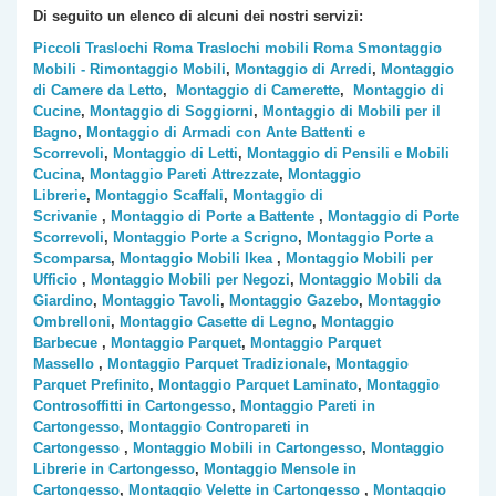
Di seguito un elenco di alcuni dei nostri servizi:
Piccoli Traslochi Roma
Traslochi mobili Roma
Smontaggio
Mobili - Rimontaggio Mobili
,
Montaggio di Arredi
,
Montaggio
di Camere da Letto
,
Montaggio di Camerette
,
Montaggio di
Cucine
,
Montaggio di Soggiorni
,
Montaggio di Mobili per il
Bagno
,
Montaggio di Armadi con Ante Battenti e
Scorrevoli
,
Montaggio di Letti
,
Montaggio di Pensili e Mobili
Cucina
,
Montaggio Pareti Attrezzate
,
Montaggio
Librerie
,
Montaggio Scaffali
,
Montaggio di
Scrivanie
,
Montaggio di Porte a Battente
,
Montaggio di Porte
Scorrevoli
,
Montaggio Porte a Scrigno
,
Montaggio Porte a
Scomparsa
,
Montaggio Mobili Ikea
,
Montaggio Mobili per
Ufficio
,
Montaggio Mobili per Negozi
,
Montaggio Mobili da
Giardino
,
Montaggio Tavoli
,
Montaggio Gazebo
,
Montaggio
Ombrelloni
,
Montaggio Casette di Legno
,
Montaggio
Barbecue
,
Montaggio Parquet
,
Montaggio Parquet
Massello
,
Montaggio Parquet Tradizionale
,
Montaggio
Parquet Prefinito
,
Montaggio Parquet Laminato
,
Montaggio
Controsoffitti in Cartongesso
,
Montaggio Pareti in
Cartongesso
,
Montaggio Contropareti in
Cartongesso
,
Montaggio Mobili in Cartongesso
,
Montaggio
Librerie in Cartongesso
,
Montaggio Mensole in
Cartongesso
,
Montaggio Velette in Cartongesso
,
Montaggio