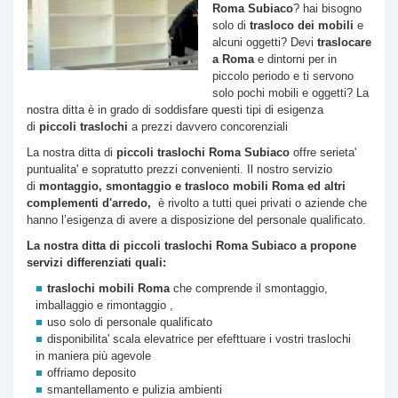
Roma
Subiaco
? hai bisogno
solo di
trasloco dei mobili
e
alcuni oggetti? Devi
traslocare
a Roma
e dintorni per in
piccolo periodo e ti servono
solo pochi mobili e oggetti? La
nostra ditta è in grado di soddisfare questi tipi di esigenza
di
piccoli traslochi
a prezzi davvero concorenziali
La nostra ditta di
piccoli traslochi Roma
Subiaco
offre serieta'
puntualita' e sopratutto prezzi convenienti. Il nostro servizio
di
montaggio, smontaggio e trasloco mobili Roma ed altri
complementi d'arredo,
è rivolto a tutti quei privati o aziende che
hanno l’esigenza di avere a disposizione del personale qualificato.
La nostra ditta di piccoli traslochi Roma
Subiaco
a propone
servizi differenziati quali:
traslochi mobili Roma
che comprende il smontaggio,
imballaggio e rimontaggio ,
uso solo di personale qualificato
disponibilita' scala elevatrice per efefttuare i vostri traslochi
in maniera più agevole
offriamo deposito
smantellamento e pulizia ambienti