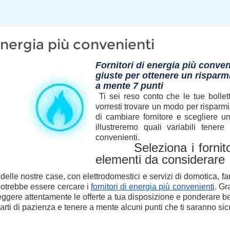
 energia più convenienti
Fornitori di energia più conven
giuste per ottenere un risparmi
a mente 7 punti
Ti sei reso conto che le tue
bolle
vorresti
trovare un modo per risparmi
di
cambiare fornitore
e
scegliere un
illustreremo quali
variabili
tenere 
convenienti
.
Seleziona i fornitori 
elementi da considerare
 delle nostre case, con elettrodomestici e servizi di domotica, 
potrebbe essere cercare i
fornitori di energia più convenienti
. Gr
eggere attentamente le offerte a tua disposizione
e
ponderare be
arti di pazienza e tenere a mente alcuni punti
che ti saranno sicu