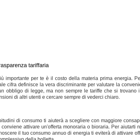
asparenza tariffaria
più importante per te è il
costo della materia prima energia
. Pe
ale cifra definisce la vera
discriminante per valutare la conven
n obbligo di legge, ma non sempre le tariffe che si trovano 
sioni di altri utenti
e cercare sempre di vederci chiaro.
bitudini di consumo
ti aiuterà a scegliere con maggiore consap
i conviene attivare un'offerta monoraria o bioraria
. Per aiutarti
onoscere il tuo consumo annuo di energia
ti eviterà di attivare 
mplessivo della bolletta.