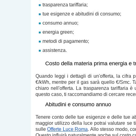
trasparenza tariffaria;
tue esigenze e abitudini di consumo;
consumo annuo;
energia green;
metodi di pagamento;
assistenza.
Costo della materia prima energia e tr
Quando leggi i
dettagli di un'offerta
, la cifra 
€/kWh
, mentre per il gas sarà quello
€/Smc
. T
chiaro nell'offerta. La
trasparenza tariffaria
è u
questo caso, ti raccomandiamo di
cercare recen
Abitudini e consumo annuo
Tenere conto delle tue
esigenze e delle tue a
maggior utilizzo della luce potrai
valutare se t
sulle
Offerte Luce Roma
. Allo stesso modo, c
Questo influirà naturalmente anche sul costo co