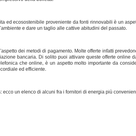
ita ed ecosostenibile
proveniente da
fonti rinnovabili
è un aspet
l'ambiente e dare un taglio alle cattive abitudini
del passato.
l'aspetto dei metodi di pagamento. Molte offerte infatti preved
iazione bancaria
. Di solito puoi attivare queste offerte online 
telefonica che online, è un aspetto molto importante da consid
 cordiale ed efficiente
.
s
: ecco un elenco di alcuni fra i
fornitori di energia più convenien