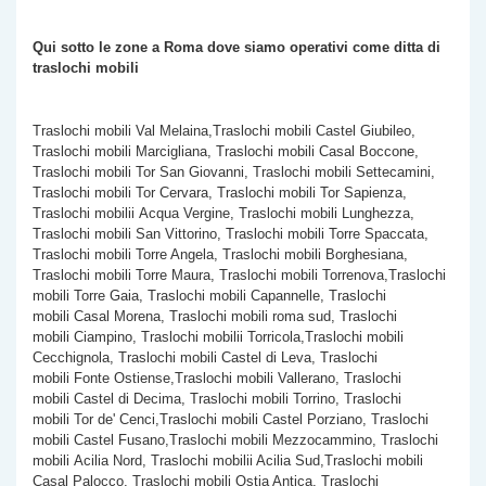
Qui sotto le zone a Roma dove siamo operativi come
ditta di
traslochi mobili
Traslochi mobili Val Melaina,Traslochi mobili Castel Giubileo,
Traslochi mobili Marcigliana, Traslochi mobili Casal Boccone,
Traslochi mobili Tor San Giovanni, Traslochi mobili Settecamini,
Traslochi mobili Tor Cervara, Traslochi mobili Tor Sapienza,
Traslochi mobilii Acqua Vergine, Traslochi mobili Lunghezza,
Traslochi mobili San Vittorino, Traslochi mobili Torre Spaccata,
Traslochi mobili
Torre Angela, Traslochi mobili Borghesiana,
Traslochi mobili Torre Maura, Traslochi mobili Torrenova,Traslochi
mobili Torre Gaia, Traslochi mobili Capannelle, Traslochi
mobili Casal Morena, Traslochi mobili roma sud, Traslochi
mobili Ciampino, Traslochi mobilii Torricola,Traslochi mobili
Cecchignola, Traslochi mobili Castel di Leva, Traslochi
mobili Fonte Ostiense,Traslochi mobili Vallerano, Traslochi
mobili Castel di Decima, Traslochi mobili Torrino, Traslochi
mobili Tor de' Cenci,Traslochi mobili Castel Porziano, Traslochi
mobili Castel Fusano,Traslochi mobili Mezzocammino, Traslochi
mobili Acilia Nord, Traslochi mobilii Acilia Sud,Traslochi mobili
Casal Palocco, Traslochi mobili Ostia Antica, Traslochi