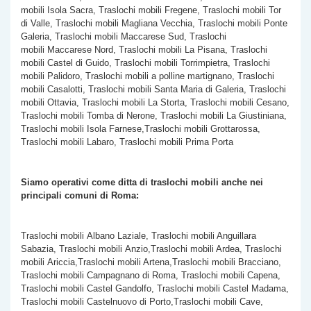
mobili Isola Sacra, Traslochi mobili Fregene, Traslochi mobili Tor
di Valle, Traslochi mobili Magliana Vecchia, Traslochi mobili Ponte
Galeria, Traslochi mobili Maccarese Sud, Traslochi
mobili Maccarese Nord, Traslochi mobili La Pisana, Traslochi
mobili Castel di Guido, Traslochi mobili Torrimpietra, Traslochi
mobili Palidoro, Traslochi mobili a polline martignano, Traslochi
mobili Casalotti, Traslochi mobili Santa Maria di Galeria, Traslochi
mobili Ottavia, Traslochi mobili La Storta, Traslochi mobili Cesano,
Traslochi mobili Tomba di Nerone, Traslochi mobili La Giustiniana,
Traslochi mobili Isola Farnese,Traslochi mobili Grottarossa,
Traslochi mobili Labaro, Traslochi mobili Prima Porta
Siamo operativi come ditta di traslochi mobili anche nei
principali comuni di Roma:
Traslochi mobili Albano Laziale, Traslochi mobili Anguillara
Sabazia, Traslochi mobili Anzio,Traslochi mobili Ardea, Traslochi
mobili Ariccia,Traslochi mobili Artena,Traslochi mobili Bracciano,
Traslochi mobili Campagnano di Roma, Traslochi mobili Capena,
Traslochi mobili Castel Gandolfo, Traslochi mobili Castel Madama,
Traslochi mobili Castelnuovo di Porto,Traslochi mobili Cave,