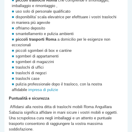
piccoli traslochi Roma
che comprende il smontaggio,
imballaggio e rimontaggio ,
uso solo di personale qualificato
disponibilita' scala elevatrice per efefttuare i vostri traslochi
in maniera più agevole
offriamo deposito
smantellamento e pulizia ambienti
piccoli trasporti Roma
a domicilio per le esigenze non
eccezionali
piccoli sgomberi di box e cantine
sgomberi di appartamenti
sgomberi di magazzini
traslochi di uffici
traslochi di negozi
traslochi case
pulizia professionale dopo il trasloco, con la nostra
affidabile
impresa di pulizie
Puntualità e sicurezza
Affidarsi alla nostra
ditta di
traslochi mobili Roma
Anguillara
Sabazia
significa affidare in mani sicure i vostri mobili e oggetti.
Una scrupolosa cura negli imballaggi e un attento e puntuale
trasporto consentono di raggiungere la vostra massima
soddisfazione.