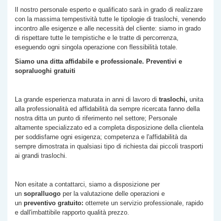
Il nostro personale esperto e qualificato sarà in grado di realizzare
con la massima tempestività tutte le tipologie di traslochi, venendo
incontro alle esigenze e alle necessità del cliente: siamo in grado
di rispettare tutte le tempistiche e le tratte di percorrenza,
eseguendo ogni singola operazione con flessibilità totale.
Siamo una ditta affidabile e professionale. Preventivi e
sopraluoghi gratuiti
La grande esperienza maturata in anni di lavoro di
traslochi,
unita
alla professionalità ed affidabilità da sempre ricercata fanno della
nostra ditta un punto di riferimento nel settore; Personale
altamente specializzato ed a completa disposizione della clientela
per soddisfarne ogni esigenza; competenza e l'affidabilità da
sempre dimostrata in qualsiasi tipo di richiesta dai piccoli trasporti
ai grandi traslochi.
Non esitate a contattarci, siamo a disposizione per
un
sopralluogo
per la valutazione delle operazioni e
un
preventivo gratuito:
otterrete un servizio professionale, rapido
e dall'imbattibile rapporto qualità prezzo.