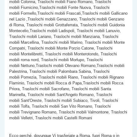
mobili Colonna, Traslochi mobili Fiano Romano, Traslochi
mobili Fiumicino,Traslochi mobili Fonte Nuova, Traslochi
mobili Formello,Traslochi mobili Frascati,Traslochi mobili Gallicano
nel Lazio ,Traslochi mobili Genazzano, Traslochi mobili Genzano
di Roma, Traslochi mobili Grottaferrata, Traslochi mobili Guidonia
Montecelio,Traslochi mobili Ladispoli, Traslochi mobili Lanuvio,
Traslochi mobili Lariano, Traslochi mobili Manziana, Traslochi
mobili Marcellina, Traslochi mobili Marino, Traslochi mobili Monte
Compatri, Traslochi mobili Monte Porzio Catone, Traslochi
mobili Montelibretti, Traslochi mobili Monterotondo, Traslochi
mobili roma nord, Traslochi mobili Morlupo, Traslochi
mobili Nettuno,Traslochi mobili Olevano Romano,Traslochi mobili
Palestrina, Traslochi mobili Palombara Sabina, Traslochi
mobili Pomezia, Traslochi mobili Riano, Traslochi mobili Rignano
Flaminio, Traslochi mobili Rocca di Papa,Traslochi mobili Rocca
Priora, Traslochi mobili Sacrofano, Traslochi mobili Santa
Marinella, Traslochi mobili Sant'Angelo Romano, Traslochi
mobili Sant'Oreste, Traslochi mobili Subiaco, Tivoli, Traslochi
mobili Tolfa, Traslochi mobili San Vito Romano, Traslochi
mobili Trevignano Romano, Traslochi mobili Valmontone, Traslochi
mobili Velletri, Traslochi mobili Castelli Romani
Ecco perché, dovunque Vi trasferiate a Roma, fuori Roma o in