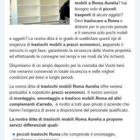
mobili a Roma
Aurelia
? hai
bisogno solo di
piccoli
trasporti
di alcuni oggetti?
Devi
traslocare a Roma
e
dintorni per in piccolo periodo
e ti servono solo pochi mobili
e oggetti? La nostra ditta è in grado di soddisfare questi tipi di
esigenza di
traslochi
mobili a prezzi economici, s
eguendo il
servizio in ogni fase, garantendo la sicurezza delle Vostre proprietà
ed effettuando le consegne nei tempi e nei modi da Voi richiesti.
Disponiamo di un ampio deposito per la custodia dei Vostri beni,
che verranno conservati in totale sicurezza e nelle migliori
condizioni per brevi e lunghi periodi.
La nostra ditta di
traslochi mobili Roma
Aurelia
offre serieta'
puntualita' e sopratutto
prezzi economici
. Il nostro servizio
di
montaggio, smontaggio e trasloco mobili Roma ed altri
complementi d'arredo,
è rivolto a tutti quei privati o aziende che
hanno l’esigenza di avere a disposizione del personale qualificato.
La nostra ditta di traslochi mobili Roma
Aurelia
a propone
servizi differenziati quali:
piccoli traslochi Roma
che comprende il smontaggio,