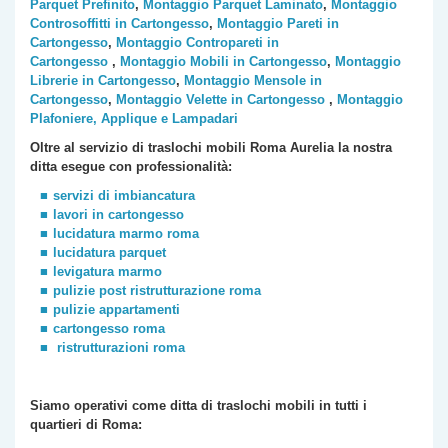
Parquet Prefinito
,
Montaggio Parquet Laminato
,
Montaggio
Controsoffitti in Cartongesso
,
Montaggio Pareti in
Cartongesso
,
Montaggio Contropareti in
Cartongesso
,
Montaggio Mobili in Cartongesso
,
Montaggio
Librerie in Cartongesso
,
Montaggio Mensole in
Cartongesso
,
Montaggio Velette in Cartongesso
,
Montaggio
Plafoniere, Applique e Lampadari
Oltre al servizio di traslochi mobili Roma
Aurelia
la nostra
ditta esegue con professionalità:
servizi di imbiancatura
lavori in cartongesso
lucidatura marmo roma
lucidatura parquet
levigatura marmo
pulizie post ristrutturazione roma
pulizie appartamenti
cartongesso roma
ristrutturazioni roma
Siamo operativi come ditta di traslochi
mobili
in tutti i
quartieri di Roma: