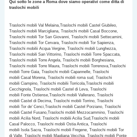
Qui sotto le zone a Roma dove siamo operativi come
ditta di
traslochi mobili
Traslochi mobili Val Melaina,Traslochi mobili Castel Giubileo,
Traslochi mobili Marcigliana, Traslochi mobili Casal Boccone,
Traslochi mobili Tor San Giovanni, Traslochi mobili Settecamini,
Traslochi mobili Tor Cervara, Traslochi mobili Tor Sapienza,
Traslochi mobilii Acqua Vergine, Traslochi mobili Lunghezza,
Traslochi mobili San Vittorino, Traslochi mobili Torre Spaccata,
Traslochi mobili
Torre Angela, Traslochi mobili Borghesiana,
Traslochi mobili Torre Maura, Traslochi mobili Torrenova,Traslochi
mobili Torre Gaia, Traslochi mobili Capannelle, Traslochi
mobili Casal Morena, Traslochi mobili roma sud, Traslochi
mobili Ciampino, Traslochi mobilii Torricola,Traslochi mobili
Cecchignola, Traslochi mobili Castel di Leva, Traslochi
mobili Fonte Ostiense,Traslochi mobili Vallerano, Traslochi
mobili Castel di Decima, Traslochi mobili Torrino, Traslochi
mobili Tor de' Cenci,Traslochi mobili Castel Porziano, Traslochi
mobili Castel Fusano,Traslochi mobili Mezzocammino, Traslochi
mobili Acilia Nord, Traslochi mobilii Acilia Sud,Traslochi mobili
Casal Palocco, Traslochi mobili Ostia Antica, Traslochi
mobili Isola Sacra, Traslochi mobili Fregene, Traslochi mobili Tor
di Valle, Traslochi mobili Magliana Vecchia, Traslochi mobili Ponte