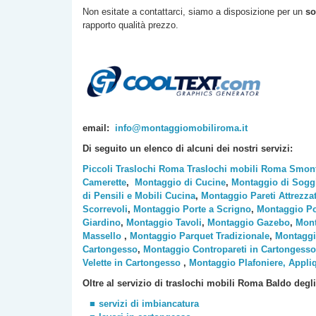
Non esitate a contattarci, siamo a disposizione per un
so
rapporto qualità prezzo.
email:
info@montaggiomobiliroma.it
Di seguito un elenco di alcuni dei nostri servizi:
Piccoli Traslochi Roma
Traslochi mobili Roma
Smont
Camerette
,
Montaggio di Cucine
,
Montaggio di Sogg
di Pensili e Mobili Cucina
,
Montaggio Pareti Attrezza
Scorrevoli
,
Montaggio Porte a Scrigno
,
Montaggio Po
Giardino
,
Montaggio Tavoli
,
Montaggio Gazebo
,
Mont
Massello
,
Montaggio Parquet Tradizionale
,
Montaggi
Cartongesso
,
Montaggio Contropareti in Cartongesso
Velette in Cartongesso
,
Montaggio Plafoniere, Appli
Oltre al servizio di traslochi mobili Roma
Baldo degli
servizi di imbiancatura