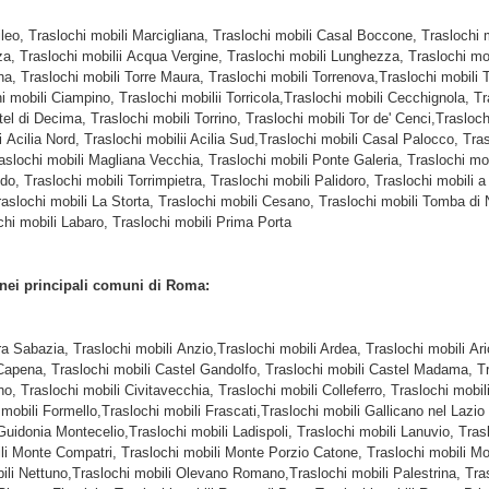
ileo, Traslochi mobili Marcigliana, Traslochi mobili Casal Boccone, Traslochi 
za, Traslochi mobilii Acqua Vergine, Traslochi mobili Lunghezza, Traslochi mob
a, Traslochi mobili Torre Maura, Traslochi mobili Torrenova,Traslochi mobili 
 mobili Ciampino, Traslochi mobilii Torricola,Traslochi mobili Cecchignola, Tr
el di Decima, Traslochi mobili Torrino, Traslochi mobili Tor de' Cenci,Trasloch
ilia Nord, Traslochi mobilii Acilia Sud,Traslochi mobili Casal Palocco, Trasl
 Traslochi mobili Magliana Vecchia, Traslochi mobili Ponte Galeria, Traslochi 
do, Traslochi mobili Torrimpietra, Traslochi mobili Palidoro, Traslochi mobili a
Traslochi mobili La Storta, Traslochi mobili Cesano, Traslochi mobili Tomba di 
chi mobili Labaro, Traslochi mobili Prima Porta
 nei principali comuni di Roma:
ra Sabazia, Traslochi mobili Anzio,Traslochi mobili Ardea, Traslochi mobili Ar
apena, Traslochi mobili Castel Gandolfo, Traslochi mobili Castel Madama, Tra
no, Traslochi mobili Civitavecchia, Traslochi mobili Colleferro, Traslochi mob
 mobili Formello,Traslochi mobili Frascati,Traslochi mobili Gallicano nel Laz
 Guidonia Montecelio,Traslochi mobili Ladispoli, Traslochi mobili Lanuvio, Tras
ili Monte Compatri, Traslochi mobili Monte Porzio Catone, Traslochi mobili Mon
bili Nettuno,Traslochi mobili Olevano Romano,Traslochi mobili Palestrina, Tra