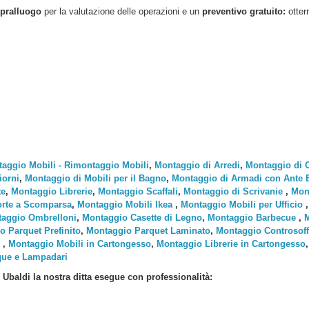
pralluogo
per la valutazione delle operazioni e un
preventivo gratuito:
otter
aggio Mobili - Rimontaggio Mobili
,
Montaggio di Arredi
,
Montaggio di 
iorni
,
Montaggio di Mobili per il Bagno
,
Montaggio di Armadi con Ante Ba
te
,
Montaggio Librerie
,
Montaggio Scaffali
,
Montaggio di Scrivanie
,
Mont
rte a Scomparsa
,
Montaggio Mobili Ikea
,
Montaggio Mobili per Ufficio
aggio Ombrelloni
,
Montaggio Casette di Legno
,
Montaggio Barbecue
,
M
o Parquet Prefinito
,
Montaggio Parquet Laminato
,
Montaggio Controsoffi
,
Montaggio Mobili in Cartongesso
,
Montaggio Librerie in Cartongesso
que e Lampadari
 Ubaldi
la nostra ditta esegue con professionalità: