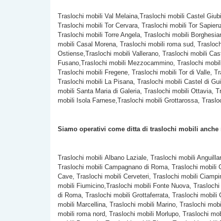
Traslochi mobili Val Melaina,Traslochi mobili Castel Giub
Traslochi mobili Tor Cervara, Traslochi mobili Tor Sapien
Traslochi mobili
Torre Angela, Traslochi mobili Borghesian
mobili Casal Morena, Traslochi mobili roma sud, Traslochi
Ostiense,Traslochi mobili Vallerano, Traslochi mobili Cast
Fusano,Traslochi mobili Mezzocammino, Traslochi mobili Ac
Traslochi mobili Fregene, Traslochi mobili Tor di Valle,
Traslochi mobili La Pisana, Traslochi mobili Castel di Gui
mobili Santa Maria di Galeria, Traslochi mobili Ottavia, 
mobili Isola Farnese,Traslochi mobili Grottarossa, Traslo
Siamo operativi come ditta di traslochi mobili anche
Traslochi mobili Albano Laziale, Traslochi mobili Anguilla
Traslochi mobili Campagnano di Roma, Traslochi mobili C
Cave, Traslochi mobili Cerveteri, Traslochi mobili Ciampi
mobili Fiumicino,Traslochi mobili Fonte Nuova, Traslochi
di Roma, Traslochi mobili Grottaferrata, Traslochi mobili
mobili Marcellina, Traslochi mobili Marino, Traslochi mob
mobili roma nord, Traslochi mobili Morlupo, Traslochi mo