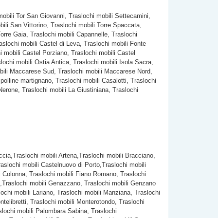
mobili Tor San Giovanni, Traslochi mobili Settecamini,
ili San Vittorino, Traslochi mobili Torre Spaccata,
Torre Gaia, Traslochi mobili Capannelle, Traslochi
aslochi mobili Castel di Leva, Traslochi mobili Fonte
i mobili Castel Porziano, Traslochi mobili Castel
ochi mobili Ostia Antica, Traslochi mobili Isola Sacra,
mobili Maccarese Sud, Traslochi mobili Maccarese Nord,
 polline martignano, Traslochi mobili Casalotti, Traslochi
Nerone, Traslochi mobili La Giustiniana, Traslochi
iccia,Traslochi mobili Artena,Traslochi mobili Bracciano,
slochi mobili Castelnuovo di Porto,Traslochi mobili
ili Colonna, Traslochi mobili Fiano Romano, Traslochi
io ,Traslochi mobili Genazzano, Traslochi mobili Genzano
lochi mobili Lariano, Traslochi mobili Manziana, Traslochi
telibretti, Traslochi mobili Monterotondo, Traslochi
slochi mobili Palombara Sabina, Traslochi