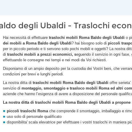
aldo degli Ubaldi - Traslochi ec
Hai necessità di effettuare
traslochi mobili Roma
Baldo degli Ubaldi
o p
dei mobili a Roma Baldo degli Ubaldi
? hai bisogno solo di
piccoli traspo
per in piccolo periodo e ti servono solo pochi mobili e oggetti? La nostra ditt
di
traslochi
mobili a prezzi economici, s
eguendo il servizio in ogni fase,
effettuando le consegne nei tempi e nei modi da Voi richiesti.
Disponiamo di un ampio deposito per la custodia dei Vostri beni, che verranno
condizioni per brevi e lunghi periodi.
La nostra ditta di
traslochi mobili Roma
Baldo degli Ubaldi
offre serieta'
servizio di
montaggio, smontaggio e trasloco mobili Roma ed altri com
aziende che hanno l’esigenza di avere a disposizione del personale qualific
La nostra ditta di traslochi mobili Roma
Baldo degli Ubaldi
a propone se
piccoli traslochi Roma
che comprende il smontaggio, imballaggio e rimo
uso solo di personale qualificato
disponibilita' scala elevatrice per efefttuare i vostri traslochi in maniera p