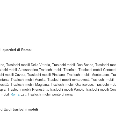
i i quartieri di Roma:
tino, Traslochi mobili Della Vittoria, Traslochi mobili Don Bosco, Traslochi m
slochi mobili Alessandrino,Traslochi mobili Trionfale, Traslochi mobili Centocel
hi mobili Cavour, Traslochi mobili Pinciano, Traslochi mobili Montesacro, Tra
tana, Traslochi mobili Aurelia, Traslochi mobili roma ovest, Traslochi mobili 
città, Traslochi mobili Magliana, Traslochi mobili Gianicolese, Traslochi mobil
ppia, Traslochi mobili Prenestina,Traslochi mobili Parioli, Traslochi mobili Co
 mobili
Roma
Est, Traslochi mobili ponte di nona
e
ditta di traslochi mobili