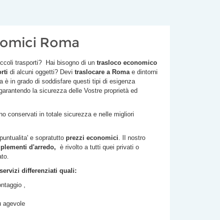
onomici Roma
iccoli trasporti? Hai bisogno di un
trasloco economico
rti
di alcuni oggetti? Devi
traslocare a Roma
e dintorni
a è in grado di soddisfare questi tipi di esigenza
 garantendo la sicurezza delle Vostre proprietà ed
 conservati in totale sicurezza e nelle migliori
 puntualita' e sopratutto
prezzi economici
. Il nostro
plementi d'arredo,
è rivolto a tutti quei privati o
ato.
rvizi differenziati quali:
ntaggio ,
iù agevole