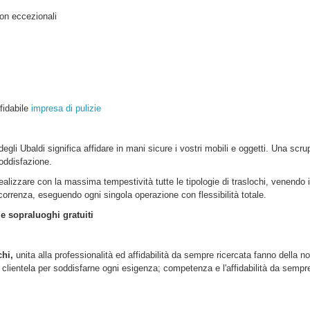
on eccezionali
ffidabile
impresa di pulizie
degli Ubaldi
significa affidare in mani sicure i vostri mobili e oggetti. Una scr
oddisfazione.
realizzare con la massima tempestività tutte le tipologie di traslochi, venendo 
ercorrenza, eseguendo ogni singola operazione con flessibilità totale.
 e sopraluoghi gratuiti
chi,
unita alla professionalità ed affidabilità da sempre ricercata fanno della no
lientela per soddisfarne ogni esigenza; competenza e l'affidabilità da sempre d