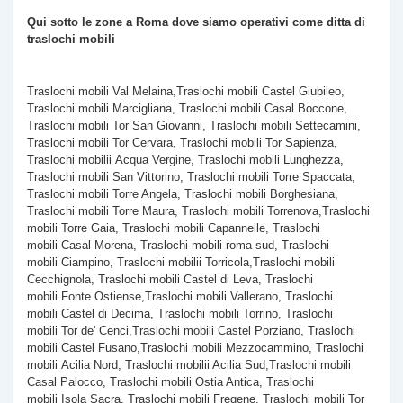
Qui sotto le zone a Roma dove siamo operativi come
ditta di
traslochi mobili
Traslochi mobili Val Melaina,Traslochi mobili Castel Giubileo,
Traslochi mobili Marcigliana, Traslochi mobili Casal Boccone,
Traslochi mobili Tor San Giovanni, Traslochi mobili Settecamini,
Traslochi mobili Tor Cervara, Traslochi mobili Tor Sapienza,
Traslochi mobilii Acqua Vergine, Traslochi mobili Lunghezza,
Traslochi mobili San Vittorino, Traslochi mobili Torre Spaccata,
Traslochi mobili
Torre Angela, Traslochi mobili Borghesiana,
Traslochi mobili Torre Maura, Traslochi mobili Torrenova,Traslochi
mobili Torre Gaia, Traslochi mobili Capannelle, Traslochi
mobili Casal Morena, Traslochi mobili roma sud, Traslochi
mobili Ciampino, Traslochi mobilii Torricola,Traslochi mobili
Cecchignola, Traslochi mobili Castel di Leva, Traslochi
mobili Fonte Ostiense,Traslochi mobili Vallerano, Traslochi
mobili Castel di Decima, Traslochi mobili Torrino, Traslochi
mobili Tor de' Cenci,Traslochi mobili Castel Porziano, Traslochi
mobili Castel Fusano,Traslochi mobili Mezzocammino, Traslochi
mobili Acilia Nord, Traslochi mobilii Acilia Sud,Traslochi mobili
Casal Palocco, Traslochi mobili Ostia Antica, Traslochi
mobili Isola Sacra, Traslochi mobili Fregene, Traslochi mobili Tor