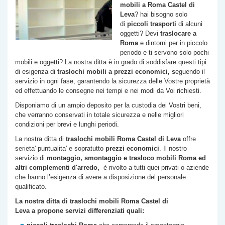
mobili a Roma
Castel di
Leva
? hai bisogno solo
di
piccoli trasporti
di alcuni
oggetti? Devi
traslocare a
Roma
e dintorni per in piccolo
periodo e ti servono solo pochi
mobili e oggetti? La nostra ditta è in grado di soddisfare questi tipi
di esigenza di
traslochi
mobili a prezzi economici, s
eguendo il
servizio in ogni fase, garantendo la sicurezza delle Vostre proprietà
ed effettuando le consegne nei tempi e nei modi da Voi richiesti.
Disponiamo di un ampio deposito per la custodia dei Vostri beni,
che verranno conservati in totale sicurezza e nelle migliori
condizioni per brevi e lunghi periodi.
La nostra ditta di
traslochi mobili Roma
Castel di Leva
offre
serieta' puntualita' e sopratutto
prezzi economici
. Il nostro
servizio di
montaggio, smontaggio e trasloco mobili Roma ed
altri complementi d'arredo,
è rivolto a tutti quei privati o aziende
che hanno l’esigenza di avere a disposizione del personale
qualificato.
La nostra ditta di traslochi mobili Roma
Castel di
Leva
a propone servizi differenziati quali: