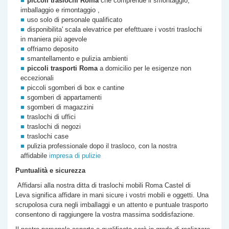
piccoli traslochi Roma
che comprende il smontaggio,
imballaggio e rimontaggio ,
uso solo di personale qualificato
disponibilita' scala elevatrice per efefttuare i vostri traslochi
in maniera più agevole
offriamo deposito
smantellamento e pulizia ambienti
piccoli trasporti Roma
a domicilio per le esigenze non
eccezionali
piccoli sgomberi di box e cantine
sgomberi di appartamenti
sgomberi di magazzini
traslochi di uffici
traslochi di negozi
traslochi case
pulizia professionale dopo il trasloco, con la nostra
affidabile
impresa di pulizie
Puntualità e sicurezza
Affidarsi alla nostra
ditta di
traslochi mobili Roma
Castel di
Leva
significa affidare in mani sicure i vostri mobili e oggetti. Una
scrupolosa cura negli imballaggi e un attento e puntuale trasporto
consentono di raggiungere la vostra massima soddisfazione.