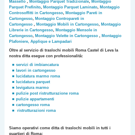
Massello
,
Montaggio Parquet Tradizionale
,
Montaggio
Parquet Prefinito
,
Montaggio Parquet Laminato
,
Montaggio
Controsoffitti in Cartongesso
,
Montaggio Pareti in
Cartongesso
,
Montaggio Contropareti in
Cartongesso
,
Montaggio Mobili in Cartongesso
,
Montaggio
Librerie in Cartongesso
,
Montaggio Mensole in
Cartongesso
,
Montaggio Velette in Cartongesso
,
Montaggio
Plafoniere, Applique e Lampadari
Oltre al servizio di traslochi mobili Roma
Castel di Leva
la
nostra ditta esegue con professionalità:
servizi di imbiancatura
lavori in cartongesso
lucidatura marmo roma
lucidatura parquet
levigatura marmo
pulizie post ristrutturazione roma
pulizie appartamenti
cartongesso roma
ristrutturazioni roma
Siamo operativi come ditta di traslochi
mobili
in tutti i
quartieri di Roma: