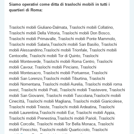
Siamo operativi come ditta di traslochi
mobili
in tutti i
quartieri di Roma:
Traslochi mobili Giuliano-Dalmata, Traslochi mobili Collatino,
Traslochi mobili Della Vittoria, Traslochi mobili Don Bosco,
Traslochi mobili Primavalle, Traslochi mobili Ponte Mammolo,
Traslochi mobili Salaria,Traslochi mobili San Basilio, Traslochi
mobili Alessandrino,Traslochi mobili Trionfale, Traslochi mobili
Centocelle, Traslochi mobili Tor di Quinto, Traslochi
mobili Monteverde, Traslochi mobili Roma Centro, Traslochi
mobili Cavour, Traslochi mobili Pinciano, Traslochi
mobili Montesacro, Traslochi mobili Portuense, Traslochi
mobili San Lorenzo,Traslochi mobili Tiburtina, Traslochi
mobili Nomentana, Traslochi mobili Aurelia, Traslochi mobili roma
ovest, Traslochi mobili Prati, Traslochi mobili Trastevere, Traslochi
mobili San Giovanni, Traslochi mobili Tuscolana,Traslochi mobili
Cinecittà, Traslochi mobili Magliana, Traslochi mobili Gianicolese,
Traslochi mobili Trieste, Traslochi mobili Ardeatina, Traslochi
mobili Laurentina,Traslochi mobili Eur, Traslochi mobili Appia,
Traslochi mobili Prenestina,Traslochi mobili Parioli, Traslochi
mobili Corcolle, Traslochi mobili Tor Bella Monaca, Traslochi
mobili Finocchio, Traslochi mobilii Quarticciolo, Traslochi