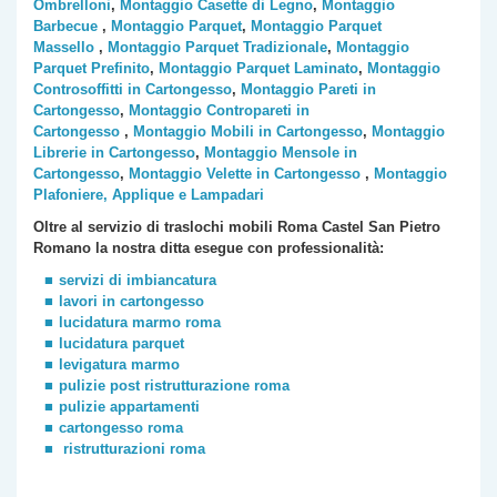
Ombrelloni
,
Montaggio Casette di Legno
,
Montaggio
Barbecue
,
Montaggio Parquet
,
Montaggio Parquet
Massello
,
Montaggio Parquet Tradizionale
,
Montaggio
Parquet Prefinito
,
Montaggio Parquet Laminato
,
Montaggio
Controsoffitti in Cartongesso
,
Montaggio Pareti in
Cartongesso
,
Montaggio Contropareti in
Cartongesso
,
Montaggio Mobili in Cartongesso
,
Montaggio
Librerie in Cartongesso
,
Montaggio Mensole in
Cartongesso
,
Montaggio Velette in Cartongesso
,
Montaggio
Plafoniere, Applique e Lampadari
Oltre al servizio di traslochi mobili Roma
Castel San Pietro
Romano
la nostra ditta esegue con professionalità:
servizi di imbiancatura
lavori in cartongesso
lucidatura marmo roma
lucidatura parquet
levigatura marmo
pulizie post ristrutturazione roma
pulizie appartamenti
cartongesso roma
ristrutturazioni roma