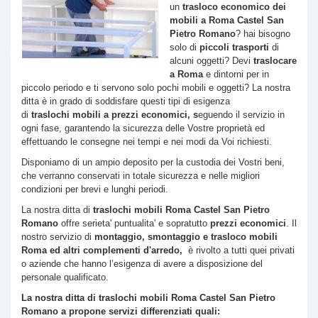
un
trasloco economico dei
mobili a Roma
Castel San
Pietro Romano
? hai bisogno
solo di
piccoli trasporti
di
alcuni oggetti? Devi
traslocare
a Roma
e dintorni per in
piccolo periodo e ti servono solo pochi mobili e oggetti? La nostra
ditta è in grado di soddisfare questi tipi di esigenza
di
traslochi
mobili a prezzi economici, s
eguendo il servizio in
ogni fase, garantendo la sicurezza delle Vostre proprietà ed
effettuando le consegne nei tempi e nei modi da Voi richiesti.
Disponiamo di un ampio deposito per la custodia dei Vostri beni,
che verranno conservati in totale sicurezza e nelle migliori
condizioni per brevi e lunghi periodi.
La nostra ditta di
traslochi mobili Roma
Castel San Pietro
Romano
offre serieta' puntualita' e sopratutto
prezzi economici
. Il
nostro servizio di
montaggio, smontaggio e trasloco mobili
Roma ed altri complementi d'arredo,
è rivolto a tutti quei privati
o aziende che hanno l’esigenza di avere a disposizione del
personale qualificato.
La nostra ditta di traslochi mobili Roma
Castel San Pietro
Romano
a propone servizi differenziati quali: