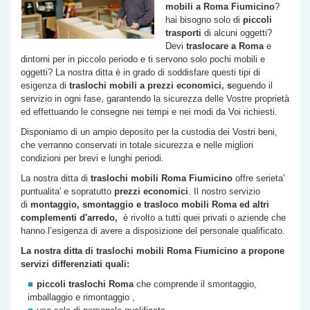
mobili a Roma Fiumicino
?
hai bisogno solo di
piccoli
trasporti
di alcuni oggetti?
Devi
traslocare a Roma
e
dintorni per in piccolo periodo e ti servono solo pochi mobili e
oggetti? La nostra ditta è in grado di soddisfare questi tipi di
esigenza di
traslochi
mobili a prezzi economici, s
eguendo il
servizio in ogni fase, garantendo la sicurezza delle Vostre proprietà
ed effettuando le consegne nei tempi e nei modi da Voi richiesti.
Disponiamo di un ampio deposito per la custodia dei Vostri beni,
che verranno conservati in totale sicurezza e nelle migliori
condizioni per brevi e lunghi periodi.
La nostra ditta di
traslochi mobili Roma Fiumicino
offre serieta'
puntualita' e sopratutto
prezzi economici
. Il nostro servizio
di
montaggio, smontaggio e trasloco mobili Roma ed altri
complementi d'arredo,
è rivolto a tutti quei privati o aziende che
hanno l’esigenza di avere a disposizione del personale qualificato.
La nostra ditta di traslochi mobili Roma Fiumicino a propone
servizi differenziati quali:
piccoli traslochi Roma
che comprende il smontaggio,
imballaggio e rimontaggio ,