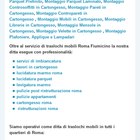
Parquet Prefinito
,
Montaggio Parquet Laminato
,
Montaggio
Controsoffitti in Cartongesso
,
Montaggio Pareti in
Cartongesso
,
Montaggio Contropareti in
Cartongesso
,
Montaggio Mobili in Cartongesso
,
Montaggio
Librerie in Cartongesso
,
Montaggio Mensole in
Cartongesso
,
Montaggio Velette in Cartongesso
,
Montaggio
Plafoniere, Applique e Lampadari
Oltre al servizio di traslochi mobili Roma Fiumicino la nostra
ditta esegue con professionalità:
servizi di imbiancatura
lavori in cartongesso
lucidatura marmo roma
lucidatura parquet
levigatura marmo
pulizie post ristrutturazione roma
pulizie appartamenti
cartongesso roma
ristrutturazioni roma
Siamo operativi come ditta di traslochi
mobili
in tutti i
quartieri di Roma: