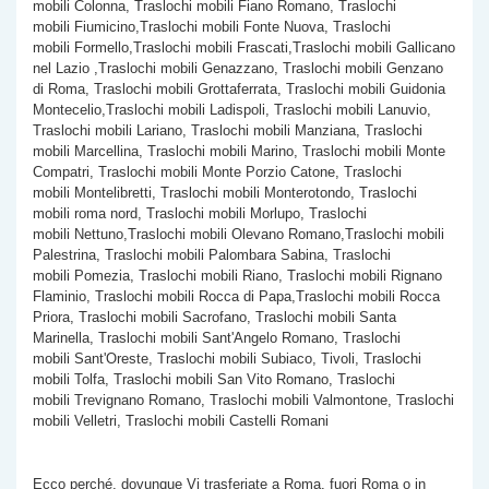
mobili Colonna, Traslochi mobili Fiano Romano, Traslochi
mobili Fiumicino,Traslochi mobili Fonte Nuova, Traslochi
mobili Formello,Traslochi mobili Frascati,Traslochi mobili Gallicano
nel Lazio ,Traslochi mobili Genazzano, Traslochi mobili Genzano
di Roma, Traslochi mobili Grottaferrata, Traslochi mobili Guidonia
Montecelio,Traslochi mobili Ladispoli, Traslochi mobili Lanuvio,
Traslochi mobili Lariano, Traslochi mobili Manziana, Traslochi
mobili Marcellina, Traslochi mobili Marino, Traslochi mobili Monte
Compatri, Traslochi mobili Monte Porzio Catone, Traslochi
mobili Montelibretti, Traslochi mobili Monterotondo, Traslochi
mobili roma nord, Traslochi mobili Morlupo, Traslochi
mobili Nettuno,Traslochi mobili Olevano Romano,Traslochi mobili
Palestrina, Traslochi mobili Palombara Sabina, Traslochi
mobili Pomezia, Traslochi mobili Riano, Traslochi mobili Rignano
Flaminio, Traslochi mobili Rocca di Papa,Traslochi mobili Rocca
Priora, Traslochi mobili Sacrofano, Traslochi mobili Santa
Marinella, Traslochi mobili Sant'Angelo Romano, Traslochi
mobili Sant'Oreste, Traslochi mobili Subiaco, Tivoli, Traslochi
mobili Tolfa, Traslochi mobili San Vito Romano, Traslochi
mobili Trevignano Romano, Traslochi mobili Valmontone, Traslochi
mobili Velletri, Traslochi mobili Castelli Romani
Ecco perché, dovunque Vi trasferiate a Roma, fuori Roma o in