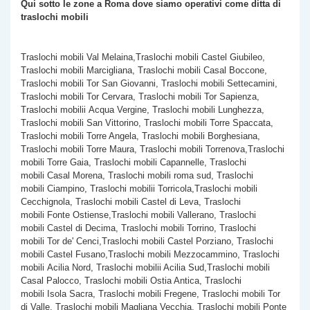
Qui sotto le zone a Roma dove siamo operativi come
ditta di
traslochi mobili
Traslochi mobili Val Melaina,Traslochi mobili Castel Giubileo,
Traslochi mobili Marcigliana, Traslochi mobili Casal Boccone,
Traslochi mobili Tor San Giovanni, Traslochi mobili Settecamini,
Traslochi mobili Tor Cervara, Traslochi mobili Tor Sapienza,
Traslochi mobilii Acqua Vergine, Traslochi mobili Lunghezza,
Traslochi mobili San Vittorino, Traslochi mobili Torre Spaccata,
Traslochi mobili
Torre Angela, Traslochi mobili Borghesiana,
Traslochi mobili Torre Maura, Traslochi mobili Torrenova,Traslochi
mobili Torre Gaia, Traslochi mobili Capannelle, Traslochi
mobili Casal Morena, Traslochi mobili roma sud, Traslochi
mobili Ciampino, Traslochi mobilii Torricola,Traslochi mobili
Cecchignola, Traslochi mobili Castel di Leva, Traslochi
mobili Fonte Ostiense,Traslochi mobili Vallerano, Traslochi
mobili Castel di Decima, Traslochi mobili Torrino, Traslochi
mobili Tor de' Cenci,Traslochi mobili Castel Porziano, Traslochi
mobili Castel Fusano,Traslochi mobili Mezzocammino, Traslochi
mobili Acilia Nord, Traslochi mobilii Acilia Sud,Traslochi mobili
Casal Palocco, Traslochi mobili Ostia Antica, Traslochi
mobili Isola Sacra, Traslochi mobili Fregene, Traslochi mobili Tor
di Valle, Traslochi mobili Magliana Vecchia, Traslochi mobili Ponte