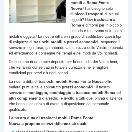
mobili a Roma
Fonte
Nuova
? hai bisogno solo
di
piccoli trasporti
di alcuni
oggetti? Devi
traslocare a
Roma
e dintorni per in piccolo
periodo e ti servono solo pochi
mobili e oggetti? La nostra ditta è in grado di soddisfare questi tipi
di esigenza di
traslochi
mobili a prezzi economici, s
eguendo il
servizio in ogni fase, garantendo la sicurezza delle Vostre proprietà
ed effettuando le consegne nei tempi e nei modi da Voi richiesti.
Disponiamo di un ampio deposito per la custodia dei Vostri beni,
che verranno conservati in totale sicurezza e nelle migliori
condizioni per brevi e lunghi periodi.
La nostra ditta di
traslochi mobili Roma
Fonte Nuova
offre
serieta' puntualita' e sopratutto
prezzi economici
. Il nostro
servizio di
montaggio, smontaggio e trasloco mobili Roma ed
altri complementi d'arredo,
è rivolto a tutti quei privati o aziende
che hanno l’esigenza di avere a disposizione del personale
qualificato.
La nostra ditta di traslochi mobili Roma
Fonte
Nuova
a propone servizi differenziati quali: