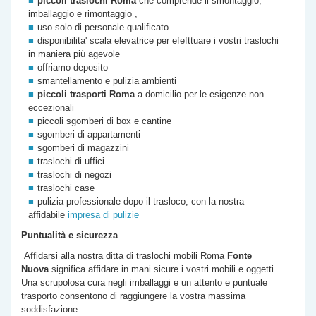
piccoli traslochi Roma
che comprende il smontaggio,
imballaggio e rimontaggio ,
uso solo di personale qualificato
disponibilita' scala elevatrice per efefttuare i vostri traslochi
in maniera più agevole
offriamo deposito
smantellamento e pulizia ambienti
piccoli trasporti Roma
a domicilio per le esigenze non
eccezionali
piccoli sgomberi di box e cantine
sgomberi di appartamenti
sgomberi di magazzini
traslochi di uffici
traslochi di negozi
traslochi case
pulizia professionale dopo il trasloco, con la nostra
affidabile
impresa di pulizie
Puntualità e sicurezza
Affidarsi alla nostra
ditta di
traslochi mobili Roma
Fonte
Nuova
significa affidare in mani sicure i vostri mobili e oggetti.
Una scrupolosa cura negli imballaggi e un attento e puntuale
trasporto consentono di raggiungere la vostra massima
soddisfazione.