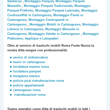
Barbecue
,
Montaggio Parquet
,
Montaggio Parquet
Massello
,
Montaggio Parquet Tradizionale
,
Montaggio
Parquet Prefinito
,
Montaggio Parquet Laminato
,
Montaggio
Controsoffitti in Cartongesso
,
Montaggio Pareti in
Cartongesso
,
Montaggio Contropareti in
Cartongesso
,
Montaggio Mobili in Cartongesso
,
Montaggio
Librerie in Cartongesso
,
Montaggio Mensole in
Cartongesso
,
Montaggio Velette in Cartongesso
,
Montaggio
Plafoniere, Applique e Lampadari
Oltre al servizio di traslochi mobili Roma
Fonte Nuova
la
nostra ditta esegue con professionalità:
servizi di imbiancatura
lavori in cartongesso
lucidatura marmo roma
lucidatura parquet
levigatura marmo
pulizie post ristrutturazione roma
pulizie appartamenti
cartongesso roma
ristrutturazioni roma
Siamo operativi come ditta di traslochi
mobili
in tutti i