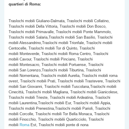
quartieri di Roma:
Traslochi mobili Giuliano-Dalmata, Traslochi mobili Collatino,
Traslochi mobili Della Vittoria, Traslochi mobili Don Bosco,
Traslochi mobili Primavalle, Traslochi mobili Ponte Mammolo,
Traslochi mobili Salaria,Traslochi mobili San Basilio, Traslochi
mobili Alessandrino,Traslochi mobili Trionfale, Traslochi mobili
Centocelle, Traslochi mobili Tor di Quinto, Traslochi
mobili Monteverde, Traslochi mobili Roma Centro, Traslochi
mobili Cavour, Traslochi mobili Pinciano, Traslochi
mobili Montesacro, Traslochi mobili Portuense, Traslochi
mobili San Lorenzo,Traslochi mobili Tiburtina, Traslochi
mobili Nomentana, Traslochi mobili Aurelia, Traslochi mobili roma
ovest, Traslochi mobili Prati, Traslochi mobili Trastevere, Traslochi
mobili San Giovanni, Traslochi mobili Tuscolana,Traslochi mobili
Cinecittà, Traslochi mobili Magliana, Traslochi mobili Gianicolese,
Traslochi mobili Trieste, Traslochi mobili Ardeatina, Traslochi
mobili Laurentina,Traslochi mobili Eur, Traslochi mobili Appia,
Traslochi mobili Prenestina,Traslochi mobili Parioli, Traslochi
mobili Corcolle, Traslochi mobili Tor Bella Monaca, Traslochi
mobili Finocchio, Traslochi mobilii Quarticciolo, Traslochi
mobili
Roma
Est, Traslochi mobili ponte di nona