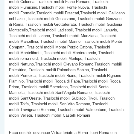
mobili Colonna, Traslochi mobili Fiano Romano, Traslochi
mobili Fiumicino,Traslochi mobili Fonte Nuova, Traslochi
mobili Formello,Traslochi mobili Frascati,Traslochi mobili Gallicano
nel Lazio ,Traslochi mobili Genazzano, Traslochi mobili Genzano
di Roma, Traslochi mobili Grottaferrata, Traslochi mobili Guidonia
Montecelio,Traslochi mobili Ladispoli, Traslochi mobili Lanuvio,
Traslochi mobili Lariano, Traslochi mobili Manziana, Traslochi
mobili Marcellina, Traslochi mobili Marino, Traslochi mobili Monte
Compatri, Traslochi mobili Monte Porzio Catone, Traslochi
mobili Montelibretti, Traslochi mobili Monterotondo, Traslochi
mobili roma nord, Traslochi mobili Morlupo, Traslochi
mobili Nettuno,Traslochi mobili Olevano Romano,Traslochi mobili
Palestrina, Traslochi mobili Palombara Sabina, Traslochi
mobili Pomezia, Traslochi mobili Riano, Traslochi mobili Rignano
Flaminio, Traslochi mobili Rocca di Papa,Traslochi mobili Rocca
Priora, Traslochi mobili Sacrofano, Traslochi mobili Santa
Marinella, Traslochi mobili Sant'Angelo Romano, Traslochi
mobili Sant'Oreste, Traslochi mobili Subiaco, Tivoli, Traslochi
mobili Tolfa, Traslochi mobili San Vito Romano, Traslochi
mobili Trevignano Romano, Traslochi mobili Valmontone, Traslochi
mobili Velletri, Traslochi mobili Castelli Romani
Ecco perché, dovunque Vi trasferiate a Roma, fuori Roma o in