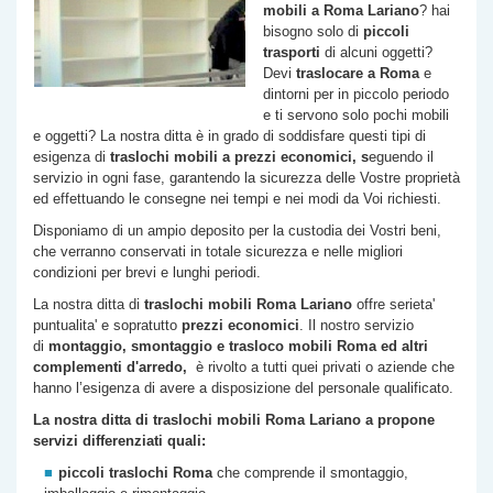
mobili a Roma
Lariano
? hai
bisogno solo di
piccoli
trasporti
di alcuni oggetti?
Devi
traslocare a Roma
e
dintorni per in piccolo periodo
e ti servono solo pochi mobili
e oggetti? La nostra ditta è in grado di soddisfare questi tipi di
esigenza di
traslochi
mobili a prezzi economici, s
eguendo il
servizio in ogni fase, garantendo la sicurezza delle Vostre proprietà
ed effettuando le consegne nei tempi e nei modi da Voi richiesti.
Disponiamo di un ampio deposito per la custodia dei Vostri beni,
che verranno conservati in totale sicurezza e nelle migliori
condizioni per brevi e lunghi periodi.
La nostra ditta di
traslochi mobili Roma
Lariano
offre serieta'
puntualita' e sopratutto
prezzi economici
. Il nostro servizio
di
montaggio, smontaggio e trasloco mobili Roma ed altri
complementi d'arredo,
è rivolto a tutti quei privati o aziende che
hanno l’esigenza di avere a disposizione del personale qualificato.
La nostra ditta di traslochi mobili Roma
Lariano
a propone
servizi differenziati quali:
piccoli traslochi Roma
che comprende il smontaggio,