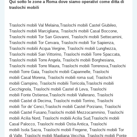
Qui sotto le zone a Roma dove siamo operativi come
ditta di
traslochi mobili
Traslochi mobili Val Melaina,Traslochi mobili Castel Giubileo,
Traslochi mobili Marcigliana, Traslochi mobili Casal Boccone,
Traslochi mobili Tor San Giovanni, Traslochi mobili Settecamini,
Traslochi mobili Tor Cervara, Traslochi mobili Tor Sapienza,
Traslochi mobilii Acqua Vergine, Traslochi mobili Lunghezza,
Traslochi mobili San Vittorino, Traslochi mobili Torre Spaccata,
Traslochi mobili
Torre Angela, Traslochi mobili Borghesiana,
Traslochi mobili Torre Maura, Traslochi mobili Torrenova,Traslochi
mobili Torre Gaia, Traslochi mobili Capannelle, Traslochi
mobili Casal Morena, Traslochi mobili roma sud, Traslochi
mobili Ciampino, Traslochi mobilii Torricola,Traslochi mobili
Cecchignola, Traslochi mobili Castel di Leva, Traslochi
mobili Fonte Ostiense,Traslochi mobili Vallerano, Traslochi
mobili Castel di Decima, Traslochi mobili Torrino, Traslochi
mobili Tor de' Cenci,Traslochi mobili Castel Porziano, Traslochi
mobili Castel Fusano,Traslochi mobili Mezzocammino, Traslochi
mobili Acilia Nord, Traslochi mobilii Acilia Sud,Traslochi mobili
Casal Palocco, Traslochi mobili Ostia Antica, Traslochi
mobili Isola Sacra, Traslochi mobili Fregene, Traslochi mobili Tor
di Valle, Traslochi mobili Magliana Vecchia, Traslochi mobili Ponte