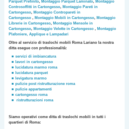
Parquet Prefinito
,
Montaggio Parquet Laminato
,
Montaggio
Controsoffitti in Cartongesso
,
Montaggio Pareti in
Cartongesso
,
Montaggio Contropareti in
Cartongesso
,
Montaggio Mobili in Cartongesso
,
Montaggio
Librerie in Cartongesso
,
Montaggio Mensole in
Cartongesso
,
Montaggio Velette in Cartongesso
,
Montaggio
Plafoniere, Applique e Lampadari
Oltre al servizio di traslochi mobili Roma
Lariano
la nostra
ditta esegue con professionalità:
servizi di imbiancatura
lavori in cartongesso
lucidatura marmo roma
lucidatura parquet
levigatura marmo
pulizie post ristrutturazione roma
pulizie appartamenti
cartongesso roma
ristrutturazioni roma
Siamo operativi come ditta di traslochi
mobili
in tutti i
quartieri di Roma: