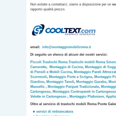
Non esitate a contattarci, siamo a disposizione per un
so
rapporto qualità prezzo.
email:
info@montaggiomobiliroma.it
Di seguito un elenco di alcuni dei nostri servizi:
Piccoli Traslochi Roma
Traslochi mobili Roma
Smont
Camerette
,
Montaggio di Cucine
,
Montaggio di Sogg
di Pensili e Mobili Cucina
,
Montaggio Pareti Attrezza
Scorrevoli
,
Montaggio Porte a Scrigno
,
Montaggio Po
Giardino
,
Montaggio Tavoli
,
Montaggio Gazebo
,
Mont
Massello
,
Montaggio Parquet Tradizionale
,
Montaggi
Cartongesso
,
Montaggio Contropareti in Cartongesso
Velette in Cartongesso
,
Montaggio Plafoniere, Appli
Oltre al servizio di traslochi mobili Roma
Ponte Gale
servizi di imbiancatura