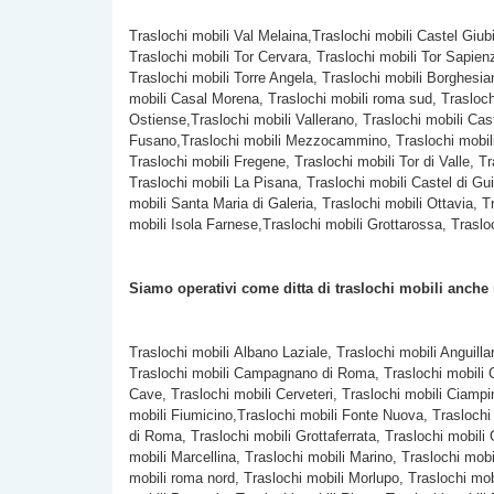
Traslochi mobili Val Melaina,Traslochi mobili Castel Giub
Traslochi mobili Tor Cervara, Traslochi mobili Tor Sapien
Traslochi mobili
Torre Angela, Traslochi mobili Borghesian
mobili Casal Morena, Traslochi mobili roma sud, Traslochi
Ostiense,Traslochi mobili Vallerano, Traslochi mobili Cast
Fusano,Traslochi mobili Mezzocammino, Traslochi mobili Ac
Traslochi mobili Fregene, Traslochi mobili Tor di Valle,
Traslochi mobili La Pisana, Traslochi mobili Castel di Gui
mobili Santa Maria di Galeria, Traslochi mobili Ottavia, 
mobili Isola Farnese,Traslochi mobili Grottarossa, Traslo
Siamo operativi come ditta di traslochi mobili anche
Traslochi mobili Albano Laziale, Traslochi mobili Anguilla
Traslochi mobili Campagnano di Roma, Traslochi mobili C
Cave, Traslochi mobili Cerveteri, Traslochi mobili Ciampi
mobili Fiumicino,Traslochi mobili Fonte Nuova, Traslochi
di Roma, Traslochi mobili Grottaferrata, Traslochi mobili
mobili Marcellina, Traslochi mobili Marino, Traslochi mob
mobili roma nord, Traslochi mobili Morlupo, Traslochi mo