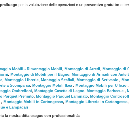
pralluogo
per la valutazione delle operazioni e un
preventivo gratuito:
otter
aggio Mobili - Rimontaggio Mobili
,
Montaggio di Arredi
,
Montaggio di 
iorni
,
Montaggio di Mobili per il Bagno
,
Montaggio di Armadi con Ante Ba
te
,
Montaggio Librerie
,
Montaggio Scaffali
,
Montaggio di Scrivanie
,
Mont
rte a Scomparsa
,
Montaggio Mobili Ikea
,
Montaggio Mobili per Ufficio
aggio Ombrelloni
,
Montaggio Casette di Legno
,
Montaggio Barbecue
,
M
o Parquet Prefinito
,
Montaggio Parquet Laminato
,
Montaggio Controsoffi
,
Montaggio Mobili in Cartongesso
,
Montaggio Librerie in Cartongesso
que e Lampadari
ria
la nostra ditta esegue con professionalità: