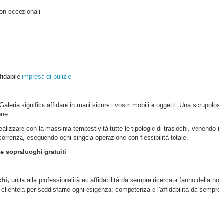
on eccezionali
ffidabile
impresa di pulizie
Galeria
significa affidare in mani sicure i vostri mobili e oggetti. Una scrupol
one.
realizzare con la massima tempestività tutte le tipologie di traslochi, venendo 
ercorrenza, eseguendo ogni singola operazione con flessibilità totale.
 e sopraluoghi gratuiti
chi,
unita alla professionalità ed affidabilità da sempre ricercata fanno della no
lientela per soddisfarne ogni esigenza; competenza e l'affidabilità da sempre d