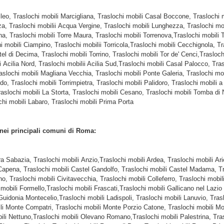
ileo, Traslochi mobili Marcigliana, Traslochi mobili Casal Boccone, Traslochi 
za, Traslochi mobilii Acqua Vergine, Traslochi mobili Lunghezza, Traslochi mob
a, Traslochi mobili Torre Maura, Traslochi mobili Torrenova,Traslochi mobili 
 mobili Ciampino, Traslochi mobilii Torricola,Traslochi mobili Cecchignola, Tr
el di Decima, Traslochi mobili Torrino, Traslochi mobili Tor de' Cenci,Trasloch
ilia Nord, Traslochi mobilii Acilia Sud,Traslochi mobili Casal Palocco, Trasl
 Traslochi mobili Magliana Vecchia, Traslochi mobili Ponte Galeria, Traslochi 
do, Traslochi mobili Torrimpietra, Traslochi mobili Palidoro, Traslochi mobili a
Traslochi mobili La Storta, Traslochi mobili Cesano, Traslochi mobili Tomba di 
chi mobili Labaro, Traslochi mobili Prima Porta
 nei principali comuni di Roma:
ra Sabazia, Traslochi mobili Anzio,Traslochi mobili Ardea, Traslochi mobili Ar
apena, Traslochi mobili Castel Gandolfo, Traslochi mobili Castel Madama, Tra
no, Traslochi mobili Civitavecchia, Traslochi mobili Colleferro, Traslochi mob
 mobili Formello,Traslochi mobili Frascati,Traslochi mobili Gallicano nel Laz
 Guidonia Montecelio,Traslochi mobili Ladispoli, Traslochi mobili Lanuvio, Tras
ili Monte Compatri, Traslochi mobili Monte Porzio Catone, Traslochi mobili Mon
bili Nettuno,Traslochi mobili Olevano Romano,Traslochi mobili Palestrina, Tra