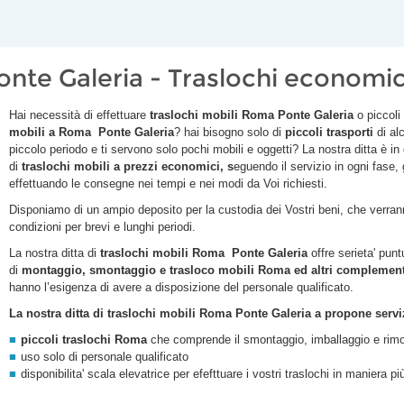
onte Galeria - Traslochi economi
Hai necessità di effettuare
traslochi mobili Roma
Ponte Galeria
o piccoli
mobili a Roma
Ponte Galeria
? hai bisogno solo di
piccoli trasporti
di al
piccolo periodo e ti servono solo pochi mobili e oggetti? La nostra ditta è in
di
traslochi
mobili a prezzi economici, s
eguendo il servizio in ogni fase,
effettuando le consegne nei tempi e nei modi da Voi richiesti.
Disponiamo di un ampio deposito per la custodia dei Vostri beni, che verranno
condizioni per brevi e lunghi periodi.
La nostra ditta di
traslochi mobili Roma
Ponte Galeria
offre serieta' punt
di
montaggio, smontaggio e trasloco mobili Roma ed altri complementi
hanno l’esigenza di avere a disposizione del personale qualificato.
La nostra ditta di traslochi mobili Roma
Ponte Galeria
a propone servizi
piccoli traslochi Roma
che comprende il smontaggio, imballaggio e rimo
uso solo di personale qualificato
disponibilita' scala elevatrice per efefttuare i vostri traslochi in maniera p