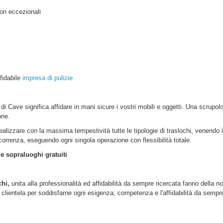
on eccezionali
ffidabile
impresa di pulizie
 di Cave
significa affidare in mani sicure i vostri mobili e oggetti. Una scrupo
one.
realizzare con la massima tempestività tutte le tipologie di traslochi, venendo 
ercorrenza, eseguendo ogni singola operazione con flessibilità totale.
 e sopraluoghi gratuiti
chi,
unita alla professionalità ed affidabilità da sempre ricercata fanno della no
lientela per soddisfarne ogni esigenza; competenza e l'affidabilità da sempre d