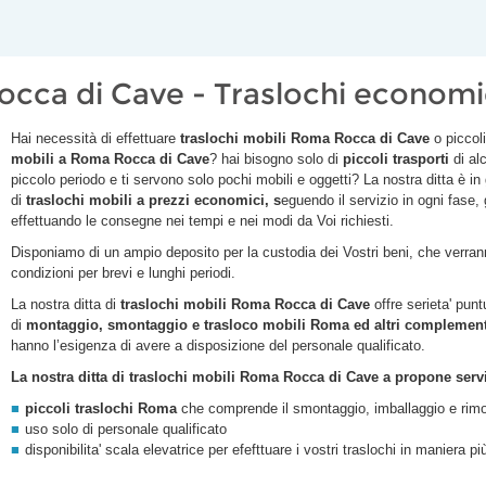
occa di Cave - Traslochi econom
Hai necessità di effettuare
traslochi mobili Roma
Rocca di Cave
o piccol
mobili a Roma
Rocca di Cave
? hai bisogno solo di
piccoli trasporti
di al
piccolo periodo e ti servono solo pochi mobili e oggetti? La nostra ditta è in
di
traslochi
mobili a prezzi economici, s
eguendo il servizio in ogni fase,
effettuando le consegne nei tempi e nei modi da Voi richiesti.
Disponiamo di un ampio deposito per la custodia dei Vostri beni, che verranno
condizioni per brevi e lunghi periodi.
La nostra ditta di
traslochi mobili Roma
Rocca di Cave
offre serieta' punt
di
montaggio, smontaggio e trasloco mobili Roma ed altri complementi
hanno l’esigenza di avere a disposizione del personale qualificato.
La nostra ditta di traslochi mobili Roma
Rocca di Cave
a propone serviz
piccoli traslochi Roma
che comprende il smontaggio, imballaggio e rimo
uso solo di personale qualificato
disponibilita' scala elevatrice per efefttuare i vostri traslochi in maniera p