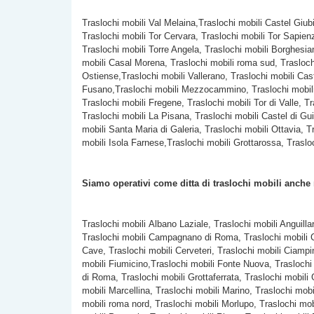
Traslochi mobili Val Melaina,Traslochi mobili Castel Giub
Traslochi mobili Tor Cervara, Traslochi mobili Tor Sapien
Traslochi mobili
Torre Angela, Traslochi mobili Borghesian
mobili Casal Morena, Traslochi mobili roma sud, Traslochi
Ostiense,Traslochi mobili Vallerano, Traslochi mobili Cast
Fusano,Traslochi mobili Mezzocammino, Traslochi mobili Ac
Traslochi mobili Fregene, Traslochi mobili Tor di Valle,
Traslochi mobili La Pisana, Traslochi mobili Castel di Gui
mobili Santa Maria di Galeria, Traslochi mobili Ottavia, 
mobili Isola Farnese,Traslochi mobili Grottarossa, Traslo
Siamo operativi come ditta di traslochi mobili anche
Traslochi mobili Albano Laziale, Traslochi mobili Anguilla
Traslochi mobili Campagnano di Roma, Traslochi mobili C
Cave, Traslochi mobili Cerveteri, Traslochi mobili Ciampi
mobili Fiumicino,Traslochi mobili Fonte Nuova, Traslochi
di Roma, Traslochi mobili Grottaferrata, Traslochi mobili
mobili Marcellina, Traslochi mobili Marino, Traslochi mob
mobili roma nord, Traslochi mobili Morlupo, Traslochi mo