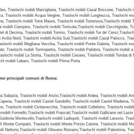
ileo, Traslochi mobili Marcigliana, Traslochi mobili Casal Boccone, Traslochi 
za, Traslochi mobilii Acqua Vergine, Traslochi mobili Lunghezza, Traslochi mob
a, Traslochi mobili Torre Maura, Traslochi mobili Torrenova,Traslochi mobili 
 mobili Ciampino, Traslochi mobilii Torricola,Traslochi mobili Cecchignola, Tr
el di Decima, Traslochi mobili Torrino, Traslochi mobili Tor de' Cenci,Trasloch
ilia Nord, Traslochi mobilii Acilia Sud,Traslochi mobili Casal Palocco, Trasl
 Traslochi mobili Magliana Vecchia, Traslochi mobili Ponte Galeria, Traslochi 
do, Traslochi mobili Torrimpietra, Traslochi mobili Palidoro, Traslochi mobili a
Traslochi mobili La Storta, Traslochi mobili Cesano, Traslochi mobili Tomba di 
chi mobili Labaro, Traslochi mobili Prima Porta
 nei principali comuni di Roma:
ra Sabazia, Traslochi mobili Anzio,Traslochi mobili Ardea, Traslochi mobili Ar
apena, Traslochi mobili Castel Gandolfo, Traslochi mobili Castel Madama, Tra
no, Traslochi mobili Civitavecchia, Traslochi mobili Colleferro, Traslochi mob
 mobili Formello,Traslochi mobili Frascati,Traslochi mobili Gallicano nel Laz
 Guidonia Montecelio,Traslochi mobili Ladispoli, Traslochi mobili Lanuvio, Tras
ili Monte Compatri, Traslochi mobili Monte Porzio Catone, Traslochi mobili Mon
bili Nettuno,Traslochi mobili Olevano Romano,Traslochi mobili Palestrina, Tra