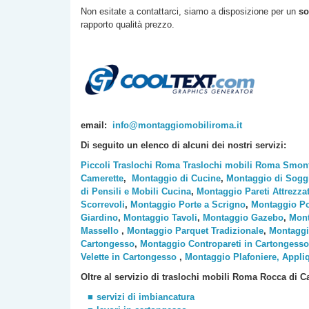
Non esitate a contattarci, siamo a disposizione per un
so
rapporto qualità prezzo.
email:
info@montaggiomobiliroma.it
Di seguito un elenco di alcuni dei nostri servizi:
Piccoli Traslochi Roma
Traslochi mobili Roma
Smont
Camerette
,
Montaggio di Cucine
,
Montaggio di Sogg
di Pensili e Mobili Cucina
,
Montaggio Pareti Attrezza
Scorrevoli
,
Montaggio Porte a Scrigno
,
Montaggio Po
Giardino
,
Montaggio Tavoli
,
Montaggio Gazebo
,
Mont
Massello
,
Montaggio Parquet Tradizionale
,
Montaggi
Cartongesso
,
Montaggio Contropareti in Cartongesso
Velette in Cartongesso
,
Montaggio Plafoniere, Appli
Oltre al servizio di traslochi mobili Roma Rocca di Ca
servizi di imbiancatura