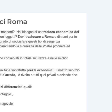
ici Roma
i trasporti? Hai bisogno di un
trasloco economico dei
cuni oggetti? Devi
traslocare a Roma
e dintorni per in
 grado di soddisfare questi tipi di esigenza
 garantendo la sicurezza delle Vostre proprietà ed
 conservati in totale sicurezza e nelle migliori
ualita' e sopratutto
prezzi economici
. Il nostro servizio
 d'arredo,
è rivolto a tutti quei privati o aziende che
i differenziati quali:
ntaggio ,
iù agevole