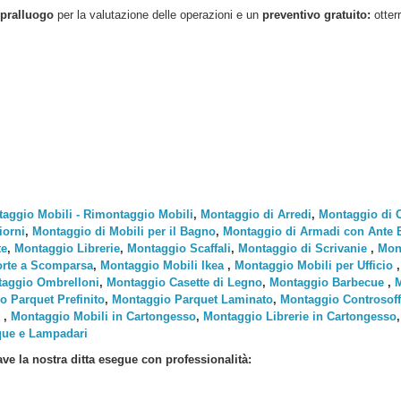
pralluogo
per la valutazione delle operazioni e un
preventivo gratuito:
otter
aggio Mobili - Rimontaggio Mobili
,
Montaggio di Arredi
,
Montaggio di 
iorni
,
Montaggio di Mobili per il Bagno
,
Montaggio di Armadi con Ante Ba
te
,
Montaggio Librerie
,
Montaggio Scaffali
,
Montaggio di Scrivanie
,
Mont
rte a Scomparsa
,
Montaggio Mobili Ikea
,
Montaggio Mobili per Ufficio
aggio Ombrelloni
,
Montaggio Casette di Legno
,
Montaggio Barbecue
,
M
o Parquet Prefinito
,
Montaggio Parquet Laminato
,
Montaggio Controsoffi
,
Montaggio Mobili in Cartongesso
,
Montaggio Librerie in Cartongesso
que e Lampadari
ve la nostra ditta esegue con professionalità: