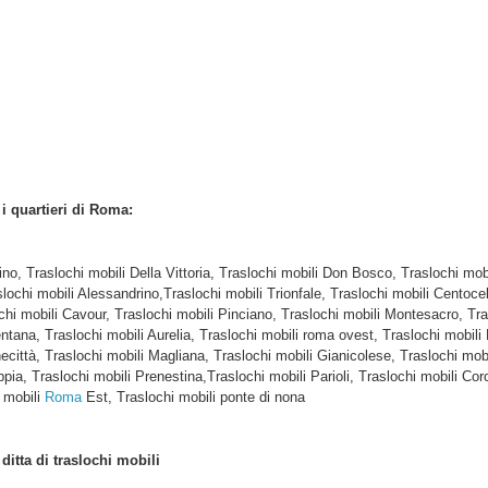
i i quartieri di Roma:
tino, Traslochi mobili Della Vittoria, Traslochi mobili Don Bosco, Traslochi m
slochi mobili Alessandrino,Traslochi mobili Trionfale, Traslochi mobili Centocel
hi mobili Cavour, Traslochi mobili Pinciano, Traslochi mobili Montesacro, Tra
tana, Traslochi mobili Aurelia, Traslochi mobili roma ovest, Traslochi mobili 
città, Traslochi mobili Magliana, Traslochi mobili Gianicolese, Traslochi mobil
ppia, Traslochi mobili Prenestina,Traslochi mobili Parioli, Traslochi mobili Co
 mobili
Roma
Est, Traslochi mobili ponte di nona
e
ditta di traslochi mobili