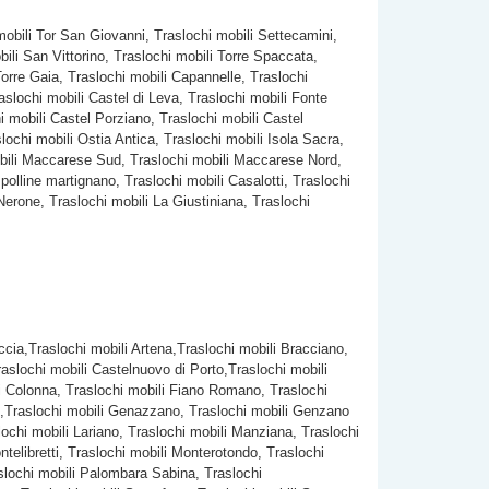
mobili Tor San Giovanni, Traslochi mobili Settecamini,
ili San Vittorino, Traslochi mobili Torre Spaccata,
Torre Gaia, Traslochi mobili Capannelle, Traslochi
aslochi mobili Castel di Leva, Traslochi mobili Fonte
i mobili Castel Porziano, Traslochi mobili Castel
ochi mobili Ostia Antica, Traslochi mobili Isola Sacra,
mobili Maccarese Sud, Traslochi mobili Maccarese Nord,
 polline martignano, Traslochi mobili Casalotti, Traslochi
Nerone, Traslochi mobili La Giustiniana, Traslochi
iccia,Traslochi mobili Artena,Traslochi mobili Bracciano,
slochi mobili Castelnuovo di Porto,Traslochi mobili
ili Colonna, Traslochi mobili Fiano Romano, Traslochi
io ,Traslochi mobili Genazzano, Traslochi mobili Genzano
lochi mobili Lariano, Traslochi mobili Manziana, Traslochi
telibretti, Traslochi mobili Monterotondo, Traslochi
slochi mobili Palombara Sabina, Traslochi