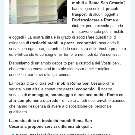
mobili a Roma
San Cesario
?
hai bisogno solo di
piccoli
trasporti
di alcuni oggetti?
Devi
traslocare a Roma
e
dintorni per in piccolo periodo
e ti servono solo pochi mobili
e oggetti? La nostra ditta è in grado di soddisfare questi tipi di
esigenza di
traslochi
mobili a prezzi economici, s
eguendo il
servizio in ogni fase, garantendo la sicurezza delle Vostre proprietà
ed effettuando le consegne nei tempi e nei modi da Voi richiesti.
Disponiamo di un ampio deposito per la custodia dei Vostri beni,
che verranno conservati in totale sicurezza e nelle migliori
condizioni per brevi e lunghi periodi.
La nostra ditta di
traslochi mobili Roma
San Cesario
offre
serieta' puntualita' e sopratutto
prezzi economici
. Il nostro
servizio di
montaggio, smontaggio e trasloco mobili Roma ed
altri complementi d'arredo,
è rivolto a tutti quei privati o aziende
che hanno l’esigenza di avere a disposizione del personale
qualificato.
La nostra ditta di traslochi mobili Roma
San
Cesario
a propone servizi differenziati quali: