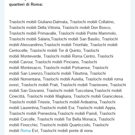
quartieri di Roma:
Traslochi mobili Giuliano-Dalmata, Traslochi mobili Collatino,
Traslochi mobili Della Vittoria, Traslochi mobili Don Bosco,
Traslochi mobili Primavalle, Traslochi mobili Ponte Mammolo,
Traslochi mobili Salaria,Traslochi mobili San Basilio, Traslochi
mobili Alessandrino,Traslochi mobili Trionfale, Traslochi mobili
Centocelle, Traslochi mobili Tor di Quinto, Traslochi
mobili Monteverde, Traslochi mobili Roma Centro, Traslochi
mobili Cavour, Traslochi mobili Pinciano, Traslochi
mobili Montesacro, Traslochi mobili Portuense, Traslochi
mobili San Lorenzo,Traslochi mobili Tiburtina, Traslochi
mobili Nomentana, Traslochi mobili Aurelia, Traslochi mobili roma
ovest, Traslochi mobili Prati, Traslochi mobili Trastevere, Traslochi
mobili San Giovanni, Traslochi mobili Tuscolana,Traslochi mobili
Cinecittà, Traslochi mobili Magliana, Traslochi mobili Gianicolese,
Traslochi mobili Trieste, Traslochi mobili Ardeatina, Traslochi
mobili Laurentina,Traslochi mobili Eur, Traslochi mobili Appia,
Traslochi mobili Prenestina,Traslochi mobili Parioli, Traslochi
mobili Corcolle, Traslochi mobili Tor Bella Monaca, Traslochi
mobili Finocchio, Traslochi mobilii Quarticciolo, Traslochi
mobili
Roma
Est, Traslochi mobili ponte di nona