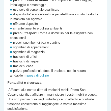
piccoli traslochi Roma
che comprende il smontaggio,
imballaggio e rimontaggio ,
uso solo di personale qualificato
disponibilita' scala elevatrice per efefttuare i vostri traslochi
in maniera più agevole
offriamo deposito
smantellamento e pulizia ambienti
piccoli trasporti Roma
a domicilio per le esigenze non
eccezionali
piccoli sgomberi di box e cantine
sgomberi di appartamenti
sgomberi di magazzini
traslochi di uffici
traslochi di negozi
traslochi case
pulizia professionale dopo il trasloco, con la nostra
affidabile
impresa di pulizie
Puntualità e sicurezza
Affidarsi alla nostra
ditta di
traslochi mobili Roma
San
Cesario
significa affidare in mani sicure i vostri mobili e oggetti.
Una scrupolosa cura negli imballaggi e un attento e puntuale
trasporto consentono di raggiungere la vostra massima
soddisfazione.