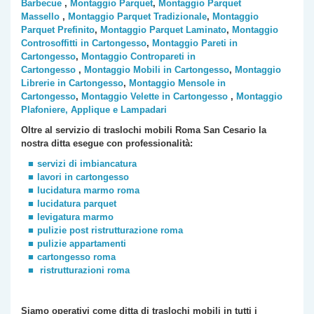
Barbecue
,
Montaggio Parquet
,
Montaggio Parquet
Massello
,
Montaggio Parquet Tradizionale
,
Montaggio
Parquet Prefinito
,
Montaggio Parquet Laminato
,
Montaggio
Controsoffitti in Cartongesso
,
Montaggio Pareti in
Cartongesso
,
Montaggio Contropareti in
Cartongesso
,
Montaggio Mobili in Cartongesso
,
Montaggio
Librerie in Cartongesso
,
Montaggio Mensole in
Cartongesso
,
Montaggio Velette in Cartongesso
,
Montaggio
Plafoniere, Applique e Lampadari
Oltre al servizio di traslochi mobili Roma
San Cesario
la
nostra ditta esegue con professionalità:
servizi di imbiancatura
lavori in cartongesso
lucidatura marmo roma
lucidatura parquet
levigatura marmo
pulizie post ristrutturazione roma
pulizie appartamenti
cartongesso roma
ristrutturazioni roma
Siamo operativi come ditta di traslochi
mobili
in tutti i