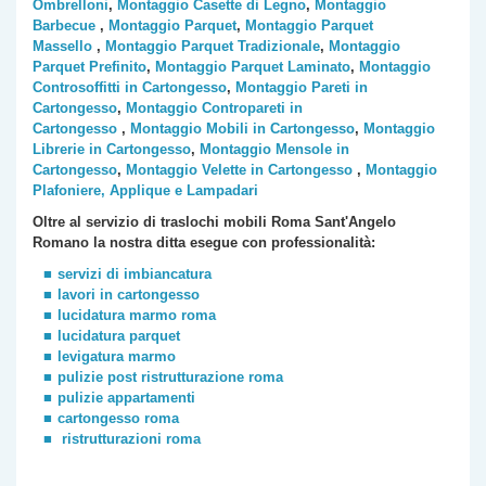
Ombrelloni
,
Montaggio Casette di Legno
,
Montaggio
Barbecue
,
Montaggio Parquet
,
Montaggio Parquet
Massello
,
Montaggio Parquet Tradizionale
,
Montaggio
Parquet Prefinito
,
Montaggio Parquet Laminato
,
Montaggio
Controsoffitti in Cartongesso
,
Montaggio Pareti in
Cartongesso
,
Montaggio Contropareti in
Cartongesso
,
Montaggio Mobili in Cartongesso
,
Montaggio
Librerie in Cartongesso
,
Montaggio Mensole in
Cartongesso
,
Montaggio Velette in Cartongesso
,
Montaggio
Plafoniere, Applique e Lampadari
Oltre al servizio di traslochi mobili Roma
Sant'Angelo
Romano
la nostra ditta esegue con professionalità:
servizi di imbiancatura
lavori in cartongesso
lucidatura marmo roma
lucidatura parquet
levigatura marmo
pulizie post ristrutturazione roma
pulizie appartamenti
cartongesso roma
ristrutturazioni roma