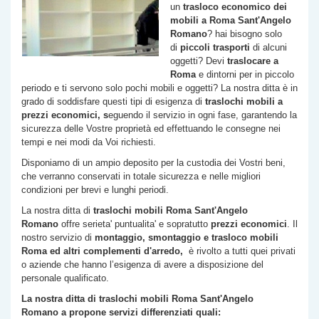
un
trasloco economico dei
mobili a Roma
Sant'Angelo
Romano
? hai bisogno solo
di
piccoli trasporti
di alcuni
oggetti? Devi
traslocare a
Roma
e dintorni per in piccolo
periodo e ti servono solo pochi mobili e oggetti? La nostra ditta è in
grado di soddisfare questi tipi di esigenza di
traslochi
mobili a
prezzi economici, s
eguendo il servizio in ogni fase, garantendo la
sicurezza delle Vostre proprietà ed effettuando le consegne nei
tempi e nei modi da Voi richiesti.
Disponiamo di un ampio deposito per la custodia dei Vostri beni,
che verranno conservati in totale sicurezza e nelle migliori
condizioni per brevi e lunghi periodi.
La nostra ditta di
traslochi mobili Roma
Sant'Angelo
Romano
offre serieta' puntualita' e sopratutto
prezzi economici
. Il
nostro servizio di
montaggio, smontaggio e trasloco mobili
Roma ed altri complementi d'arredo,
è rivolto a tutti quei privati
o aziende che hanno l’esigenza di avere a disposizione del
personale qualificato.
La nostra ditta di traslochi mobili Roma
Sant'Angelo
Romano
a propone servizi differenziati quali: