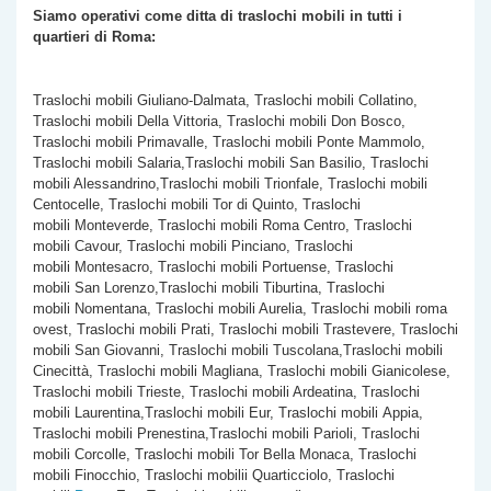
Siamo operativi come ditta di traslochi
mobili
in tutti i
quartieri di Roma:
Traslochi mobili Giuliano-Dalmata, Traslochi mobili Collatino,
Traslochi mobili Della Vittoria, Traslochi mobili Don Bosco,
Traslochi mobili Primavalle, Traslochi mobili Ponte Mammolo,
Traslochi mobili Salaria,Traslochi mobili San Basilio, Traslochi
mobili Alessandrino,Traslochi mobili Trionfale, Traslochi mobili
Centocelle, Traslochi mobili Tor di Quinto, Traslochi
mobili Monteverde, Traslochi mobili Roma Centro, Traslochi
mobili Cavour, Traslochi mobili Pinciano, Traslochi
mobili Montesacro, Traslochi mobili Portuense, Traslochi
mobili San Lorenzo,Traslochi mobili Tiburtina, Traslochi
mobili Nomentana, Traslochi mobili Aurelia, Traslochi mobili roma
ovest, Traslochi mobili Prati, Traslochi mobili Trastevere, Traslochi
mobili San Giovanni, Traslochi mobili Tuscolana,Traslochi mobili
Cinecittà, Traslochi mobili Magliana, Traslochi mobili Gianicolese,
Traslochi mobili Trieste, Traslochi mobili Ardeatina, Traslochi
mobili Laurentina,Traslochi mobili Eur, Traslochi mobili Appia,
Traslochi mobili Prenestina,Traslochi mobili Parioli, Traslochi
mobili Corcolle, Traslochi mobili Tor Bella Monaca, Traslochi
mobili Finocchio, Traslochi mobilii Quarticciolo, Traslochi