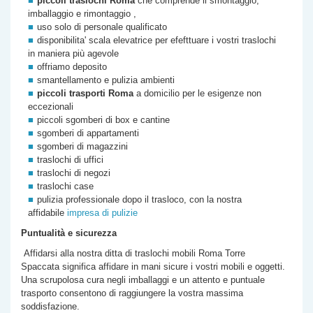
piccoli traslochi Roma
che comprende il smontaggio,
imballaggio e rimontaggio ,
uso solo di personale qualificato
disponibilita' scala elevatrice per efefttuare i vostri traslochi
in maniera più agevole
offriamo deposito
smantellamento e pulizia ambienti
piccoli trasporti Roma
a domicilio per le esigenze non
eccezionali
piccoli sgomberi di box e cantine
sgomberi di appartamenti
sgomberi di magazzini
traslochi di uffici
traslochi di negozi
traslochi case
pulizia professionale dopo il trasloco, con la nostra
affidabile
impresa di pulizie
Puntualità e sicurezza
Affidarsi alla nostra
ditta di
traslochi mobili Roma
Torre
Spaccata
significa affidare in mani sicure i vostri mobili e oggetti.
Una scrupolosa cura negli imballaggi e un attento e puntuale
trasporto consentono di raggiungere la vostra massima
soddisfazione.