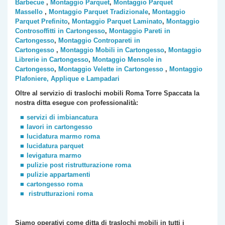
Barbecue
,
Montaggio Parquet
,
Montaggio Parquet
Massello
,
Montaggio Parquet Tradizionale
,
Montaggio
Parquet Prefinito
,
Montaggio Parquet Laminato
,
Montaggio
Controsoffitti in Cartongesso
,
Montaggio Pareti in
Cartongesso
,
Montaggio Contropareti in
Cartongesso
,
Montaggio Mobili in Cartongesso
,
Montaggio
Librerie in Cartongesso
,
Montaggio Mensole in
Cartongesso
,
Montaggio Velette in Cartongesso
,
Montaggio
Plafoniere, Applique e Lampadari
Oltre al servizio di traslochi mobili Roma
Torre Spaccata
la
nostra ditta esegue con professionalità:
servizi di imbiancatura
lavori in cartongesso
lucidatura marmo roma
lucidatura parquet
levigatura marmo
pulizie post ristrutturazione roma
pulizie appartamenti
cartongesso roma
ristrutturazioni roma
Siamo operativi come ditta di traslochi
mobili
in tutti i