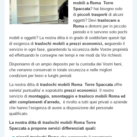
mobili a Roma
Torre
Spaccata
? hai bisogno solo
di
piccoli trasporti
di alcuni
oggetti? Devi
traslocare a
Roma
e dintorni per in piccolo
periodo e ti servono solo pochi
mobili e oggetti? La nostra ditta è in grado di soddisfare questi tipi
di esigenza di
traslochi
mobili a prezzi economici, s
eguendo il
servizio in ogni fase, garantendo la sicurezza delle Vostre proprietà
ed effettuando le consegne nei tempi e nei modi da Voi richiesti.
Disponiamo di un ampio deposito per la custodia dei Vostri beni,
che verranno conservati in totale sicurezza e nelle migliori
condizioni per brevi e lunghi periodi.
La nostra ditta di
traslochi mobili Roma
Torre Spaccata
offre
serieta' puntualita' e sopratutto
prezzi economici
. Il nostro
servizio di
montaggio, smontaggio e trasloco mobili Roma ed
altri complementi d'arredo,
è rivolto a tutti quei privati o aziende
che hanno l’esigenza di avere a disposizione del personale
qualificato.
La nostra ditta di traslochi mobili Roma
Torre
Spaccata
a propone servizi differenziati quali: