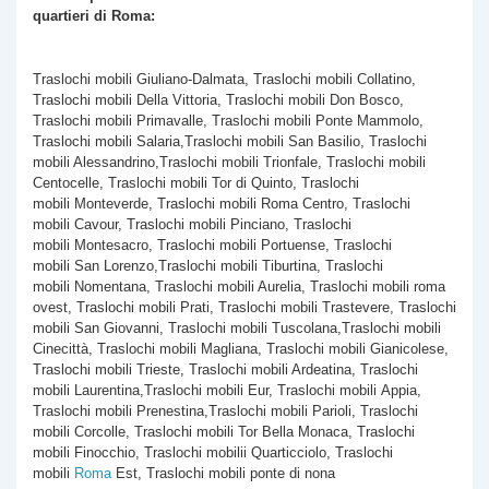
quartieri di Roma:
Traslochi mobili Giuliano-Dalmata, Traslochi mobili Collatino,
Traslochi mobili Della Vittoria, Traslochi mobili Don Bosco,
Traslochi mobili Primavalle, Traslochi mobili Ponte Mammolo,
Traslochi mobili Salaria,Traslochi mobili San Basilio, Traslochi
mobili Alessandrino,Traslochi mobili Trionfale, Traslochi mobili
Centocelle, Traslochi mobili Tor di Quinto, Traslochi
mobili Monteverde, Traslochi mobili Roma Centro, Traslochi
mobili Cavour, Traslochi mobili Pinciano, Traslochi
mobili Montesacro, Traslochi mobili Portuense, Traslochi
mobili San Lorenzo,Traslochi mobili Tiburtina, Traslochi
mobili Nomentana, Traslochi mobili Aurelia, Traslochi mobili roma
ovest, Traslochi mobili Prati, Traslochi mobili Trastevere, Traslochi
mobili San Giovanni, Traslochi mobili Tuscolana,Traslochi mobili
Cinecittà, Traslochi mobili Magliana, Traslochi mobili Gianicolese,
Traslochi mobili Trieste, Traslochi mobili Ardeatina, Traslochi
mobili Laurentina,Traslochi mobili Eur, Traslochi mobili Appia,
Traslochi mobili Prenestina,Traslochi mobili Parioli, Traslochi
mobili Corcolle, Traslochi mobili Tor Bella Monaca, Traslochi
mobili Finocchio, Traslochi mobilii Quarticciolo, Traslochi
mobili
Roma
Est, Traslochi mobili ponte di nona