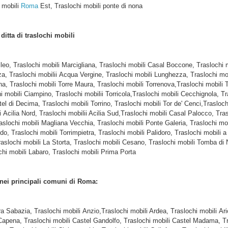
 mobili
Roma
Est, Traslochi mobili ponte di nona
e
ditta di traslochi mobili
ileo, Traslochi mobili Marcigliana, Traslochi mobili Casal Boccone, Traslochi 
za, Traslochi mobilii Acqua Vergine, Traslochi mobili Lunghezza, Traslochi mob
a, Traslochi mobili Torre Maura, Traslochi mobili Torrenova,Traslochi mobili 
 mobili Ciampino, Traslochi mobilii Torricola,Traslochi mobili Cecchignola, Tr
el di Decima, Traslochi mobili Torrino, Traslochi mobili Tor de' Cenci,Trasloch
ilia Nord, Traslochi mobilii Acilia Sud,Traslochi mobili Casal Palocco, Trasl
 Traslochi mobili Magliana Vecchia, Traslochi mobili Ponte Galeria, Traslochi 
do, Traslochi mobili Torrimpietra, Traslochi mobili Palidoro, Traslochi mobili a
Traslochi mobili La Storta, Traslochi mobili Cesano, Traslochi mobili Tomba di 
chi mobili Labaro, Traslochi mobili Prima Porta
 nei principali comuni di Roma:
ra Sabazia, Traslochi mobili Anzio,Traslochi mobili Ardea, Traslochi mobili Ar
apena, Traslochi mobili Castel Gandolfo, Traslochi mobili Castel Madama, Tra