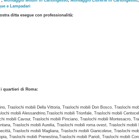
,
Montaggio Mobili in Cartongesso
,
Montaggio Librerie in Cartongesso
que e Lampadari
ostra ditta esegue con professionalità:
i i quartieri di Roma:
tino, Traslochi mobili Della Vittoria, Traslochi mobili Don Bosco, Traslochi m
slochi mobili Alessandrino,Traslochi mobili Trionfale, Traslochi mobili Centocel
hi mobili Cavour, Traslochi mobili Pinciano, Traslochi mobili Montesacro, Tra
tana, Traslochi mobili Aurelia, Traslochi mobili roma ovest, Traslochi mobili 
città, Traslochi mobili Magliana, Traslochi mobili Gianicolese, Traslochi mobil
ppia, Traslochi mobili Prenestina,Traslochi mobili Parioli, Traslochi mobili Co