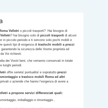
a
i Roma
Velletri
o piccoli trasporti? Hai bisogno di
a
Velletri
? hai bisogno solo di
piccoli trasporti
di alcuni
er in piccolo periodo e ti servono solo pochi mobili e
re questi tipi di esigenza di
traslochi
mobili a prezzi
, garantendo la sicurezza delle Vostre proprietà ed
a Voi richiesti.
ia dei Vostri beni, che verranno conservati in totale
e lunghi periodi.
letri
offre serieta' puntualita' e sopratutto
prezzi
smontaggio e trasloco mobili Roma ed altri
i privati o aziende che hanno l’esigenza di avere a
lletri
a propone servizi differenziati quali:
montaggio, imballaggio e rimontaggio ,