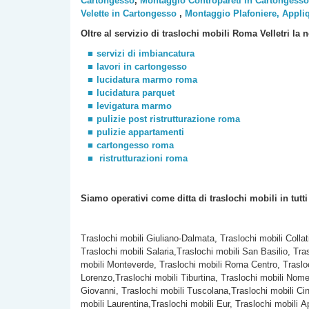
Cartongesso
,
Montaggio Contropareti in Cartongesso
Velette in Cartongesso
,
Montaggio Plafoniere, Appli
Oltre al servizio di traslochi mobili Roma
Velletri
la n
servizi di imbiancatura
lavori in cartongesso
lucidatura marmo roma
lucidatura parquet
levigatura marmo
pulizie post ristrutturazione roma
pulizie appartamenti
cartongesso roma
ristrutturazioni roma
Siamo operativi come ditta di traslochi
mobili
in tutt
Traslochi mobili Giuliano-Dalmata, Traslochi mobili Colla
Traslochi mobili Salaria,Traslochi mobili San Basilio, Tra
mobili Monteverde, Traslochi mobili Roma Centro, Trasloc
Lorenzo,Traslochi mobili Tiburtina, Traslochi mobili Nomen
Giovanni, Traslochi mobili Tuscolana,Traslochi mobili Cine
mobili Laurentina,Traslochi mobili Eur, Traslochi mobili A