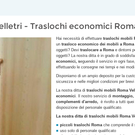
elletri - Traslochi economici Rom
Hai necessità di effettuare
traslochi mobil
un
trasloco economico dei mobili a Rom
oggetti? Devi
traslocare a Roma
e dintorni p
oggetti? La nostra ditta è in grado di soddisfa
economici, s
eguendo il servizio in ogni fase
effettuando le consegne nei tempi e nei modi d
Disponiamo di un ampio deposito per la custod
sicurezza e nelle migliori condizioni per brevi 
La nostra ditta di
traslochi mobili Roma
Vel
economici
. Il nostro servizio di
montaggio, 
complementi d'arredo,
è rivolto a tutti que
disposizione del personale qualificato.
La nostra ditta di traslochi mobili Roma
Ve
piccoli traslochi Roma
che comprende il s
uso solo di personale qualificato