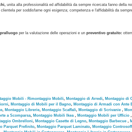
chi,
unita alla professionalità ed affidabilità da sempre ricercata fanno della no
lientela per soddisfarne ogni esigenza; competenza e l'affidabilità da sempre d
pralluogo
per la valutazione delle operazioni e un
preventivo gratuito:
otter
aggio Mobili - Rimontaggio Mobili
,
Montaggio di Arredi
,
Montaggio di 
iorni
,
Montaggio di Mobili per il Bagno
,
Montaggio di Armadi con Ante Ba
te
,
Montaggio Librerie
,
Montaggio Scaffali
,
Montaggio di Scrivanie
,
Mont
rte a Scomparsa
,
Montaggio Mobili Ikea
,
Montaggio Mobili per Ufficio
aggio Ombrelloni
,
Montaggio Casette di Legno
,
Montaggio Barbecue
,
M
o Parquet Prefinito
,
Montaggio Parquet Laminato
,
Montaggio Controsoffi