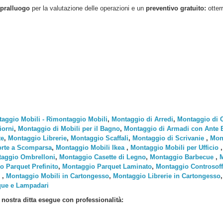
pralluogo
per la valutazione delle operazioni e un
preventivo gratuito:
otter
aggio Mobili - Rimontaggio Mobili
,
Montaggio di Arredi
,
Montaggio di 
iorni
,
Montaggio di Mobili per il Bagno
,
Montaggio di Armadi con Ante Ba
te
,
Montaggio Librerie
,
Montaggio Scaffali
,
Montaggio di Scrivanie
,
Mont
rte a Scomparsa
,
Montaggio Mobili Ikea
,
Montaggio Mobili per Ufficio
aggio Ombrelloni
,
Montaggio Casette di Legno
,
Montaggio Barbecue
,
M
o Parquet Prefinito
,
Montaggio Parquet Laminato
,
Montaggio Controsoffi
,
Montaggio Mobili in Cartongesso
,
Montaggio Librerie in Cartongesso
que e Lampadari
 nostra ditta esegue con professionalità: