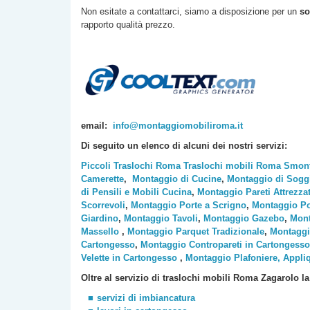
Non esitate a contattarci, siamo a disposizione per un
so
rapporto qualità prezzo.
email:
info@montaggiomobiliroma.it
Di seguito un elenco di alcuni dei nostri servizi:
Piccoli Traslochi Roma
Traslochi mobili Roma
Smont
Camerette
,
Montaggio di Cucine
,
Montaggio di Sogg
di Pensili e Mobili Cucina
,
Montaggio Pareti Attrezza
Scorrevoli
,
Montaggio Porte a Scrigno
,
Montaggio Po
Giardino
,
Montaggio Tavoli
,
Montaggio Gazebo
,
Mont
Massello
,
Montaggio Parquet Tradizionale
,
Montaggi
Cartongesso
,
Montaggio Contropareti in Cartongesso
Velette in Cartongesso
,
Montaggio Plafoniere, Appli
Oltre al servizio di traslochi mobili Roma
Zagarolo
la
servizi di imbiancatura