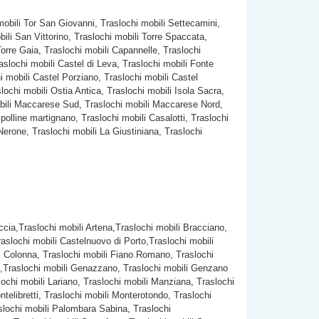
mobili Tor San Giovanni, Traslochi mobili Settecamini,
ili San Vittorino, Traslochi mobili Torre Spaccata,
Torre Gaia, Traslochi mobili Capannelle, Traslochi
aslochi mobili Castel di Leva, Traslochi mobili Fonte
i mobili Castel Porziano, Traslochi mobili Castel
ochi mobili Ostia Antica, Traslochi mobili Isola Sacra,
mobili Maccarese Sud, Traslochi mobili Maccarese Nord,
 polline martignano, Traslochi mobili Casalotti, Traslochi
Nerone, Traslochi mobili La Giustiniana, Traslochi
iccia,Traslochi mobili Artena,Traslochi mobili Bracciano,
slochi mobili Castelnuovo di Porto,Traslochi mobili
ili Colonna, Traslochi mobili Fiano Romano, Traslochi
io ,Traslochi mobili Genazzano, Traslochi mobili Genzano
lochi mobili Lariano, Traslochi mobili Manziana, Traslochi
telibretti, Traslochi mobili Monterotondo, Traslochi
slochi mobili Palombara Sabina, Traslochi