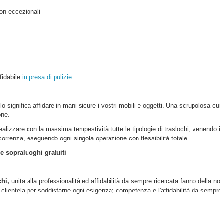
on eccezionali
ffidabile
impresa di pulizie
lo
significa affidare in mani sicure i vostri mobili e oggetti. Una scrupolosa cu
one.
realizzare con la massima tempestività tutte le tipologie di traslochi, venendo 
ercorrenza, eseguendo ogni singola operazione con flessibilità totale.
 e sopraluoghi gratuiti
chi,
unita alla professionalità ed affidabilità da sempre ricercata fanno della no
lientela per soddisfarne ogni esigenza; competenza e l'affidabilità da sempre d