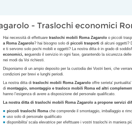
agarolo - Traslochi economici R
Hai necessità di effettuare
traslochi mobili Roma
Zagarolo
o piccoli tras
a Roma Zagarolo
? hai bisogno solo di
piccoli trasporti
di alcuni oggetti?
e ti servono solo pochi mobili e oggetti? La nostra ditta è in grado di soddisf
economici, s
eguendo il servizio in ogni fase, garantendo la sicurezza dell
nei modi da Voi richiesti.
Disponiamo di un ampio deposito per la custodia dei Vostri beni, che verranno
condizioni per brevi e lunghi periodi.
La nostra ditta di
traslochi mobili Roma
Zagarolo
offre serieta' puntualita
di
montaggio, smontaggio e trasloco mobili Roma ed altri complementi
hanno l’esigenza di avere a disposizione del personale qualificato.
La nostra ditta di traslochi mobili Roma
Zagarolo
a propone servizi diff
piccoli traslochi Roma
che comprende il smontaggio, imballaggio e rimo
uso solo di personale qualificato
disponibilita' scala elevatrice per efefttuare i vostri traslochi in maniera p