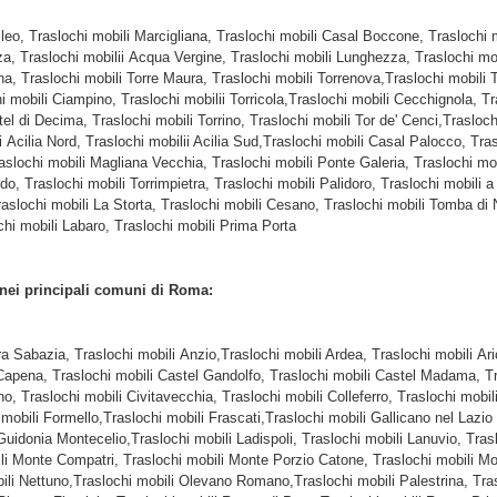
ileo, Traslochi mobili Marcigliana, Traslochi mobili Casal Boccone, Traslochi 
za, Traslochi mobilii Acqua Vergine, Traslochi mobili Lunghezza, Traslochi mob
a, Traslochi mobili Torre Maura, Traslochi mobili Torrenova,Traslochi mobili 
 mobili Ciampino, Traslochi mobilii Torricola,Traslochi mobili Cecchignola, Tr
el di Decima, Traslochi mobili Torrino, Traslochi mobili Tor de' Cenci,Trasloch
ilia Nord, Traslochi mobilii Acilia Sud,Traslochi mobili Casal Palocco, Trasl
 Traslochi mobili Magliana Vecchia, Traslochi mobili Ponte Galeria, Traslochi 
do, Traslochi mobili Torrimpietra, Traslochi mobili Palidoro, Traslochi mobili a
Traslochi mobili La Storta, Traslochi mobili Cesano, Traslochi mobili Tomba di 
chi mobili Labaro, Traslochi mobili Prima Porta
 nei principali comuni di Roma:
ra Sabazia, Traslochi mobili Anzio,Traslochi mobili Ardea, Traslochi mobili Ar
apena, Traslochi mobili Castel Gandolfo, Traslochi mobili Castel Madama, Tra
no, Traslochi mobili Civitavecchia, Traslochi mobili Colleferro, Traslochi mob
 mobili Formello,Traslochi mobili Frascati,Traslochi mobili Gallicano nel Laz
 Guidonia Montecelio,Traslochi mobili Ladispoli, Traslochi mobili Lanuvio, Tras
ili Monte Compatri, Traslochi mobili Monte Porzio Catone, Traslochi mobili Mon
bili Nettuno,Traslochi mobili Olevano Romano,Traslochi mobili Palestrina, Tra