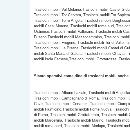
Traslochi mobili Val Melaina,Traslochi mobili Castel Giub
Traslochi mobili Tor Cervara, Traslochi mobili Tor Sapien
Traslochi mobili
Torre Angela, Traslochi mobili Borghesian
mobili Casal Morena, Traslochi mobili roma sud, Traslochi
Ostiense,Traslochi mobili Vallerano, Traslochi mobili Cast
Fusano,Traslochi mobili Mezzocammino, Traslochi mobili Ac
Traslochi mobili Fregene, Traslochi mobili Tor di Valle,
Traslochi mobili La Pisana, Traslochi mobili Castel di Gui
mobili Santa Maria di Galeria, Traslochi mobili Ottavia, 
mobili Isola Farnese,Traslochi mobili Grottarossa, Traslo
Siamo operativi come ditta di traslochi mobili anche
Traslochi mobili Albano Laziale, Traslochi mobili Anguilla
Traslochi mobili Campagnano di Roma, Traslochi mobili C
Cave, Traslochi mobili Cerveteri, Traslochi mobili Ciampi
mobili Fiumicino,Traslochi mobili Fonte Nuova, Traslochi
di Roma, Traslochi mobili Grottaferrata, Traslochi mobili
mobili Marcellina, Traslochi mobili Marino, Traslochi mob
mobili roma nord, Traslochi mobili Morlupo, Traslochi mo