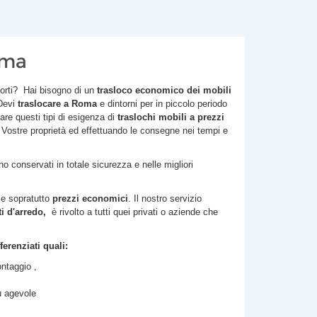
oma
porti? Hai bisogno di un
trasloco economico dei mobili
 Devi
traslocare a Roma
e dintorni per in piccolo periodo
are questi tipi di esigenza di
traslochi
mobili a prezzi
e Vostre proprietà ed effettuando le consegne nei tempi e
 conservati in totale sicurezza e nelle migliori
' e sopratutto
prezzi economici
. Il nostro servizio
 d'arredo,
è rivolto a tutti quei privati o aziende che
erenziati quali:
ntaggio ,
iù agevole