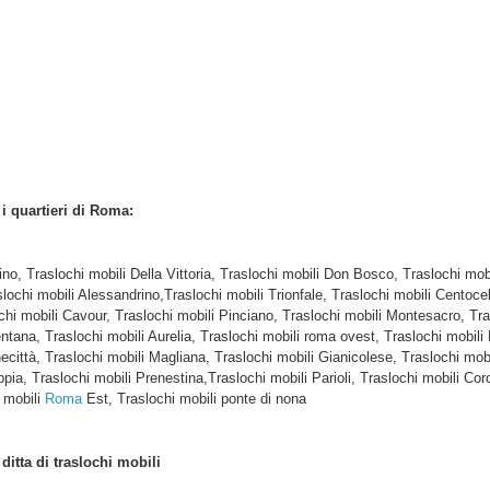
i i quartieri di Roma:
tino, Traslochi mobili Della Vittoria, Traslochi mobili Don Bosco, Traslochi m
slochi mobili Alessandrino,Traslochi mobili Trionfale, Traslochi mobili Centocel
hi mobili Cavour, Traslochi mobili Pinciano, Traslochi mobili Montesacro, Tra
tana, Traslochi mobili Aurelia, Traslochi mobili roma ovest, Traslochi mobili 
città, Traslochi mobili Magliana, Traslochi mobili Gianicolese, Traslochi mobil
ppia, Traslochi mobili Prenestina,Traslochi mobili Parioli, Traslochi mobili Co
 mobili
Roma
Est, Traslochi mobili ponte di nona
e
ditta di traslochi mobili