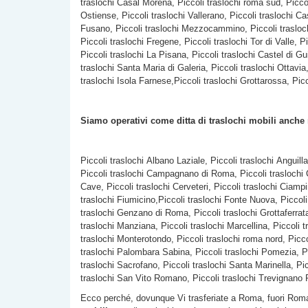
traslochi Casal Morena, Piccoli traslochi roma sud, Piccoli
Ostiense, Piccoli traslochi Vallerano, Piccoli traslochi Ca
Fusano, Piccoli traslochi Mezzocammino, Piccoli traslochi 
Piccoli traslochi Fregene, Piccoli traslochi Tor di Valle,
Piccoli traslochi La Pisana, Piccoli traslochi Castel di Gui
traslochi Santa Maria di Galeria, Piccoli traslochi Ottavia
traslochi Isola Farnese,Piccoli traslochi Grottarossa, Picc
Siamo operativi come ditta di traslochi mobili anche
Piccoli traslochi Albano Laziale, Piccoli traslochi Anguill
Piccoli traslochi Campagnano di Roma, Piccoli traslochi C
Cave, Piccoli traslochi Cerveteri, Piccoli traslochi Ciamp
traslochi Fiumicino,Piccoli traslochi Fonte Nuova, Piccoli 
traslochi Genzano di Roma, Piccoli traslochi Grottaferrata,
traslochi Manziana, Piccoli traslochi Marcellina, Piccoli t
traslochi Monterotondo, Piccoli traslochi roma nord, Picco
traslochi Palombara Sabina, Piccoli traslochi Pomezia, Pic
traslochi Sacrofano, Piccoli traslochi Santa Marinella, Pic
traslochi San Vito Romano, Piccoli traslochi Trevignano R
Ecco perché, dovunque Vi trasferiate a Roma, fuori Roma o i