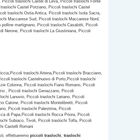
 Piccoli traslochi Castel di Leva, Piccoli traslochi Fonte
i traslochi Castel Porziano, Piccoli traslochi Castel
oli traslochi Ostia Antica, Piccoli traslochi Isola Sacra,
raslochi Maccarese Sud, Piccoli traslochi Maccarese Nord,
a polline martignano, Piccoli traslochi Casalotti, Piccoli
 di Nerone, Piccoli traslochi La Giustiniana, Piccoli
riccia,Piccoli traslochi Artena,Piccoli traslochi Bracciano,
ccoli traslochi Castelnuovo di Porto,Piccoli traslochi
ulizie Colonna, Piccoli traslochi Fiano Romano, Piccoli
azio , Piccoli traslochi Genazzano, Piccoli
lochi Lanuvio, Piccoli traslochi Lariano, Piccoli
o Catone, Piccoli traslochi Montelibretti, Piccoli
no, Piccoli traslochi Palestrina, Piccoli
cca di Papa,Piccoli traslochi Rocca Priora, Piccoli
chi Subiaco, Tivoli, Piccoli traslochi Tolfa, Piccoli
chi Castelli Romani
isti, effettueremo
piccoli traslochi
,
traslochi