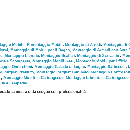
aggio Mobili - Rimontaggio Mobili
,
Montaggio di Arredi
,
Montaggio di 
iorni
,
Montaggio di Mobili per il Bagno
,
Montaggio di Armadi con Ante Ba
te
,
Montaggio Librerie
,
Montaggio Scaffali
,
Montaggio di Scrivanie
,
Mont
rte a Scomparsa
,
Montaggio Mobili Ikea
,
Montaggio Mobili per Ufficio
aggio Ombrelloni
,
Montaggio Casette di Legno
,
Montaggio Barbecue
,
M
o Parquet Prefinito
,
Montaggio Parquet Laminato
,
Montaggio Controsoffi
,
Montaggio Mobili in Cartongesso
,
Montaggio Librerie in Cartongesso
que e Lampadari
Corado
la nostra ditta esegue con professionalità: