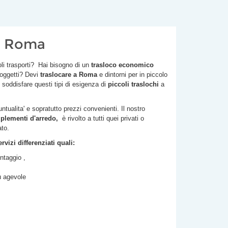
li Roma
li trasporti? Hai bisogno di un
trasloco economico
 oggetti? Devi
traslocare a Roma
e dintorni per in piccolo
i soddisfare questi tipi di esigenza di
piccoli traslochi
a
untualita' e sopratutto prezzi convenienti. Il nostro
plementi d'arredo,
è rivolto a tutti quei privati o
ato.
vizi differenziati quali:
ntaggio ,
iù agevole