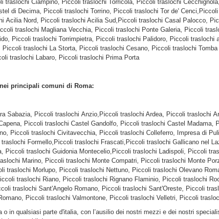
 traslochi Ciampino, Piccoli traslochi Torricola, Piccoli traslochi Cecchignola,
stel di Decima, Piccoli traslochi Torrino, Piccoli traslochi Tor de' Cenci,Piccol
Acilia Nord, Piccoli traslochi Acilia Sud,Piccoli traslochi Casal Palocco, Picc
 Piccoli traslochi Magliana Vecchia, Piccoli traslochi Ponte Galeria, Piccoli t
do, Piccoli traslochi Torrimpietra, Piccoli traslochi Palidoro, Piccoli traslochi 
, Piccoli traslochi La Storta, Piccoli traslochi Cesano, Piccoli traslochi Tomba
oli traslochi Labaro, Piccoli traslochi Prima Porta
 nei principali comuni di Roma:
ara Sabazia, Piccoli traslochi Anzio,Piccoli traslochi Ardea, Piccoli traslochi A
apena, Piccoli traslochi Castel Gandolfo, Piccoli traslochi Castel Madama, Pi
ino, Piccoli traslochi Civitavecchia, Piccoli traslochi Colleferro, Impresa di P
traslochi Formello,Piccoli traslochi Frascati,Piccoli traslochi Gallicano nel L
 Piccoli traslochi Guidonia Montecelio,Piccoli traslochi Ladispoli, Piccoli tras
raslochi Marino, Piccoli traslochi Monte Compatri, Piccoli traslochi Monte Porzi
li traslochi Morlupo, Piccoli traslochi Nettuno, Piccoli traslochi Olevano Roma
coli traslochi Riano, Piccoli traslochi Rignano Flaminio, Piccoli traslochi Ro
coli traslochi Sant'Angelo Romano, Piccoli traslochi Sant'Oreste, Piccoli traslo
omano, Piccoli traslochi Valmontone, Piccoli traslochi Velletri, Piccoli traslo
n qualsiasi parte d'italia, con l’ausilio dei nostri mezzi e dei nostri special