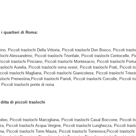
i i quartieri di Roma:
tino, Piccoli traslochi Della Vittoria, Piccoli traslochi Don Bosco, Piccoli tra
slochi Alessandrino, Piccoli traslochi Trionfale, Piccoli traslochi Centocelle, P
iccoli traslochi Pinciano, Piccoli traslochi Montesacro, Piccoli traslochi Port
raslochi Aurelia, Piccoli traslochi roma ovest, Piccoli traslochi Prati, Piccoli 
ccoli traslochi Magliana, Piccoli traslochi Gianicolese, Piccoli traslochi Triest
slochi Prenestina,Piccoli traslochi Parioli, Piccoli traslochi Corcolle, Piccoli 
 Piccoli traslochi ponte di nona
e
ditta di piccoli traslochi
bileo, Piccoli traslochi Marcigliana, Piccoli traslochi Casal Boccone, Piccoli t
nza, Piccoli traslochi Acqua Vergine, Piccoli traslochi Lunghezza, Piccoli trasl
na, Piccoli traslochi Torre Maura, Piccoli traslochi Torrenova,Piccoli traslochi