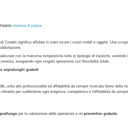
ffidabile
impresa di pulizie
oli Corado
significa affidare in mani sicure i vostri mobili e oggetti. Una scru
oddisfazione.
realizzare con la massima tempestività tutte le tipologie di traslochi, venendo 
ercorrenza, eseguendo ogni singola operazione con flessibilità totale.
 e sopraluoghi gratuiti
chi,
unita alla professionalità ed affidabilità da sempre ricercata fanno della no
lientela per soddisfarne ogni esigenza; competenza e l'affidabilità da sempre d
pralluogo
per la valutazione delle operazioni e un
preventivo gratuito
.