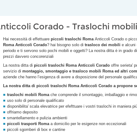
nticcoli Corado - Traslochi mobi
Hai necessità di effettuare
piccoli traslochi Roma
Anticcoli Corado
o picco
Roma
Anticcoli Corado
? hai bisogno solo di
trasloco dei mobili
e alcuni
periodo e ti servono solo pochi mobili e oggetti? La nostra ditta è in grado d
prezzi davvero concorenziali
La nostra ditta di
piccoli traslochi Roma
Anticcoli Corado
offre serieta' p
servizio di
montaggio, smontaggio e trasloco mobili Roma ed altri com
aziende che hanno l’esigenza di avere a disposizione del personale qualific
La nostra ditta di piccoli traslochi Roma
Anticcoli Corado
a propone ser
traslochi mobili Roma
che comprende il smontaggio, imballaggio e rimo
uso solo di personale qualificato
disponibilita' scala elevatrice per efefttuare i vostri traslochi in maniera p
offriamo deposito
smantellamento e pulizia ambienti
piccoli trasporti Roma
a domicilio per le esigenze non eccezionali
piccoli sgomberi di box e cantine