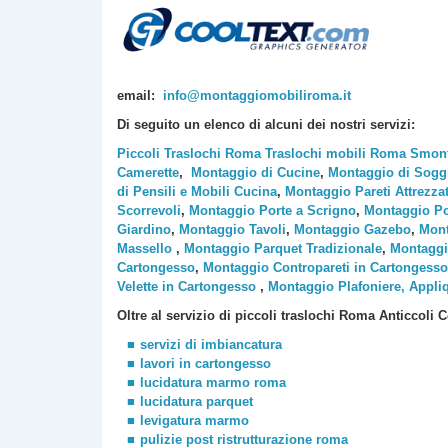
email:
info@montaggiomobiliroma.it
Di seguito un elenco di alcuni dei nostri servizi:
Piccoli Traslochi Roma
Traslochi mobili Roma
Smont
Camerette
,
Montaggio di Cucine
,
Montaggio di Sogg
di Pensili e Mobili Cucina
,
Montaggio Pareti Attrezza
Scorrevoli
,
Montaggio Porte a Scrigno
,
Montaggio Po
Giardino
,
Montaggio Tavoli
,
Montaggio Gazebo
,
Mont
Massello
,
Montaggio Parquet Tradizionale
,
Montaggi
Cartongesso
,
Montaggio Contropareti in Cartongesso
Velette in Cartongesso
,
Montaggio Plafoniere, Appli
Oltre al servizio di piccoli traslochi Roma
Anticcoli 
servizi di imbiancatura
lavori in cartongesso
lucidatura marmo roma
lucidatura parquet
levigatura marmo
pulizie post ristrutturazione roma