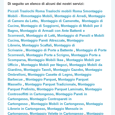
Di seguito un elenco di alcuni dei nostri servizi:
Piccoli Traslochi Roma
Traslochi mobili Roma
Smontaggio
Mobili - Rimontaggio Mobili
,
Montaggio di Arredi
,
Montaggio
di Camere da Letto
,
Montaggio di Camerette
,
Montaggio di
Cucine
,
Montaggio di Soggiorni
,
Montaggio di Mobili per il
Bagno
,
Montaggio di Armadi con Ante Battenti e
Scorrevoli
,
Montaggio di Letti
,
Montaggio di Pensili e Mobili
Cucina
,
Montaggio Pareti Attrezzate
,
Montaggio
Librerie
,
Montaggio Scaffali
,
Montaggio di
Scrivanie
,
Montaggio di Porte a Battente
,
Montaggio di Porte
Scorrevoli
,
Montaggio Porte a Scrigno
,
Montaggio Porte a
Scomparsa
,
Montaggio Mobili Ikea
,
Montaggio Mobili per
Ufficio
,
Montaggio Mobili per Negozi
,
Montaggio Mobili da
Giardino
,
Montaggio Tavoli
,
Montaggio Gazebo
,
Montaggio
Ombrelloni
,
Montaggio Casette di Legno
,
Montaggio
Barbecue
,
Montaggio Parquet
,
Montaggio Parquet
Massello
,
Montaggio Parquet Tradizionale
,
Montaggio
Parquet Prefinito
,
Montaggio Parquet Laminato
,
Montaggio
Controsoffitti in Cartongesso
,
Montaggio Pareti in
Cartongesso
,
Montaggio Contropareti in
Cartongesso
,
Montaggio Mobili in Cartongesso
,
Montaggio
Librerie in Cartongesso
,
Montaggio Mensole in
Cartongesso
,
Montaggio Velette in Cartongesso
,
Montaggio