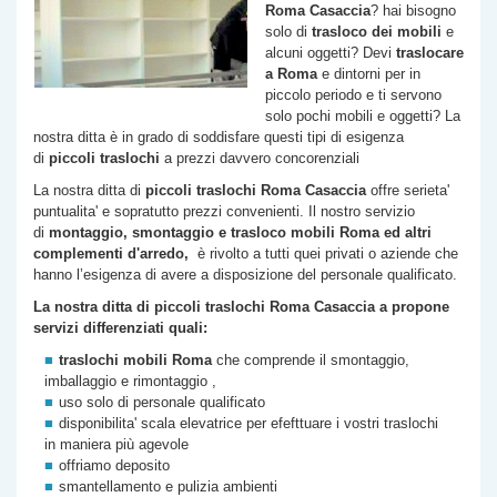
Roma
Casaccia
? hai bisogno
solo di
trasloco dei mobili
e
alcuni oggetti? Devi
traslocare
a Roma
e dintorni per in
piccolo periodo e ti servono
solo pochi mobili e oggetti? La
nostra ditta è in grado di soddisfare questi tipi di esigenza
di
piccoli traslochi
a prezzi davvero concorenziali
La nostra ditta di
piccoli traslochi Roma
Casaccia
offre serieta'
puntualita' e sopratutto prezzi convenienti. Il nostro servizio
di
montaggio, smontaggio e trasloco mobili Roma ed altri
complementi d'arredo,
è rivolto a tutti quei privati o aziende che
hanno l’esigenza di avere a disposizione del personale qualificato.
La nostra ditta di piccoli traslochi Roma
Casaccia
a propone
servizi differenziati quali:
traslochi mobili Roma
che comprende il smontaggio,
imballaggio e rimontaggio ,
uso solo di personale qualificato
disponibilita' scala elevatrice per efefttuare i vostri traslochi
in maniera più agevole
offriamo deposito
smantellamento e pulizia ambienti