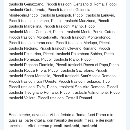
traslochi Genazzano, Piccoli traslochi Genzano di Roma, Piccoli
traslochi Grottaferrata, Piccoli traslochi Guidonia
Montecelio,Piccoli traslochi Ladispoli, Piccoli traslochi Lanuvio,
Piccoli traslochi Lariano, Piccoli traslochi Manziana, Piccoli
traslochi Marcellina, Piccoli traslochi Marino, Piccoli
traslochi Monte Compatri, Piccoli traslochi Monte Porzio Catone,
Piccoli traslochi Montelibretti, Piccoli traslochi Monterotondo,
Piccoli traslochi roma nord, Piccoli traslochi Morlupo, Piccoli
traslochi Nettuno, Piccoli traslochi Olevano Romano, Piccoli
traslochi Palestrina, Piccoli traslochi Palombara Sabina, Piccoli
traslochi Pomezia, Piccoli traslochi Riano, Piccoli
traslochi Rignano Flaminio, Piccoli traslochi Rocca di Papa,Piccoli
traslochi Rocca Priora, Piccoli traslochi Sacrofano, Piccoli
traslochi Santa Marinella, Piccoli traslochi Sant'Angelo Romano,
Piccoli traslochi Sant'Oreste, Piccoli traslochi Subiaco, Tivoli,
Piccoli traslochi Tolfa, Piccoli traslochi San Vito Romano, Piccoli
traslochi Trevignano Romano, Piccoli traslochi Valmontone, Piccoli
traslochi Velletri, Piccoli traslochi Castelli Romani
Ecco perché, dovunque Vi trasferiate a Roma, fuori Roma o in
qualsiasi parte d'italia, con l’ausilio dei nostri mezzi e dei nostri
specialisti, effettueremo
piccoli traslochi
,
traslochi