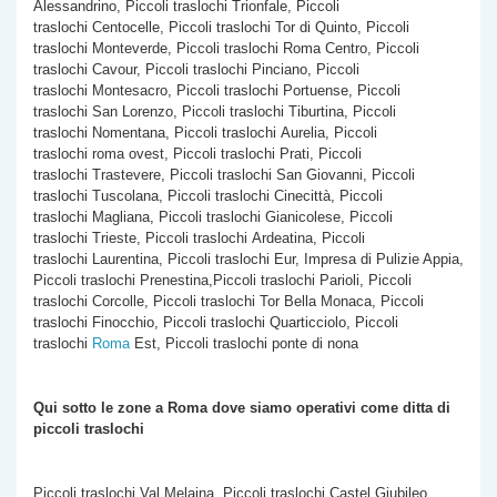
Alessandrino, Piccoli traslochi Trionfale, Piccoli
traslochi Centocelle, Piccoli traslochi Tor di Quinto, Piccoli
traslochi Monteverde, Piccoli traslochi Roma Centro, Piccoli
traslochi Cavour, Piccoli traslochi Pinciano, Piccoli
traslochi Montesacro, Piccoli traslochi Portuense, Piccoli
traslochi San Lorenzo, Piccoli traslochi Tiburtina, Piccoli
traslochi Nomentana, Piccoli traslochi Aurelia, Piccoli
traslochi roma ovest, Piccoli traslochi Prati, Piccoli
traslochi Trastevere, Piccoli traslochi San Giovanni, Piccoli
traslochi Tuscolana, Piccoli traslochi Cinecittà, Piccoli
traslochi Magliana, Piccoli traslochi Gianicolese, Piccoli
traslochi Trieste, Piccoli traslochi Ardeatina, Piccoli
traslochi Laurentina, Piccoli traslochi Eur, Impresa di Pulizie Appia,
Piccoli traslochi Prenestina,Piccoli traslochi Parioli, Piccoli
traslochi Corcolle, Piccoli traslochi Tor Bella Monaca, Piccoli
traslochi Finocchio, Piccoli traslochi Quarticciolo, Piccoli
traslochi
Roma
Est, Piccoli traslochi ponte di nona
Qui sotto le zone a Roma dove siamo operativi come
ditta di
piccoli traslochi
Piccoli traslochi Val Melaina, Piccoli traslochi Castel Giubileo,