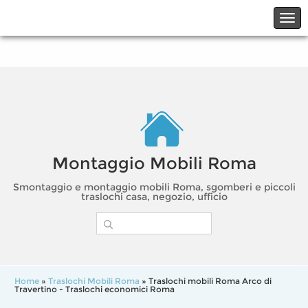
☎06.21117482
☎324.7403485
Montaggio Mobili Roma
Smontaggio e montaggio mobili Roma, sgomberi e piccoli
traslochi casa, negozio, ufficio
Home
»
Traslochi Mobili Roma
» Traslochi mobili Roma Arco di
Travertino - Traslochi economici Roma