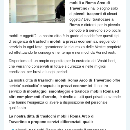
mobili a Roma
Arco di
Travertino
? hai bisogno solo
di
piccoli trasporti
di alcuni
oggetti? Devi
traslocare a
Roma
e dintorni per in piccolo
periodo e ti servono solo pochi
mobili e oggetti? La nostra ditta è in grado di soddisfare questi tipi
di esigenza di
traslochi
mobili a prezzi economici, s
eguendo il
servizio in ogni fase, garantendo la sicurezza delle Vostre proprietà
ed effettuando le consegne nei tempi e nei modi da Voi richiesti.
Disponiamo di un ampio deposito per la custodia dei Vostri beni,
che verranno conservati in totale sicurezza e nelle migliori
condizioni per brevi e lunghi periodi.
La nostra ditta di
traslochi mobili Roma
Arco di Travertino
offre
serieta' puntualita' e sopratutto
prezzi economici
. Il nostro
servizio di
montaggio, smontaggio e trasloco mobili Roma ed
altri complementi d'arredo,
è rivolto a tutti quei privati o aziende
che hanno l’esigenza di avere a disposizione del personale
qualificato.
La nostra ditta di traslochi mobili Roma
Arco di
Travertino
a propone servizi differenziati quali: