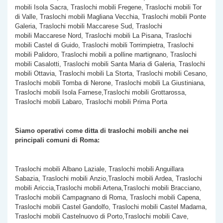
mobili Isola Sacra, Traslochi mobili Fregene, Traslochi mobili Tor
di Valle, Traslochi mobili Magliana Vecchia, Traslochi mobili Ponte
Galeria, Traslochi mobili Maccarese Sud, Traslochi
mobili Maccarese Nord, Traslochi mobili La Pisana, Traslochi
mobili Castel di Guido, Traslochi mobili Torrimpietra, Traslochi
mobili Palidoro, Traslochi mobili a polline martignano, Traslochi
mobili Casalotti, Traslochi mobili Santa Maria di Galeria, Traslochi
mobili Ottavia, Traslochi mobili La Storta, Traslochi mobili Cesano,
Traslochi mobili Tomba di Nerone, Traslochi mobili La Giustiniana,
Traslochi mobili Isola Farnese,Traslochi mobili Grottarossa,
Traslochi mobili Labaro, Traslochi mobili Prima Porta
Siamo operativi come ditta di traslochi mobili anche nei
principali comuni di Roma:
Traslochi mobili Albano Laziale, Traslochi mobili Anguillara
Sabazia, Traslochi mobili Anzio,Traslochi mobili Ardea, Traslochi
mobili Ariccia,Traslochi mobili Artena,Traslochi mobili Bracciano,
Traslochi mobili Campagnano di Roma, Traslochi mobili Capena,
Traslochi mobili Castel Gandolfo, Traslochi mobili Castel Madama,
Traslochi mobili Castelnuovo di Porto,Traslochi mobili Cave,