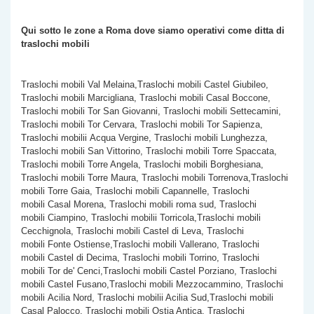
Qui sotto le zone a Roma dove siamo operativi come
ditta di
traslochi mobili
Traslochi mobili Val Melaina,Traslochi mobili Castel Giubileo,
Traslochi mobili Marcigliana, Traslochi mobili Casal Boccone,
Traslochi mobili Tor San Giovanni, Traslochi mobili Settecamini,
Traslochi mobili Tor Cervara, Traslochi mobili Tor Sapienza,
Traslochi mobilii Acqua Vergine, Traslochi mobili Lunghezza,
Traslochi mobili San Vittorino, Traslochi mobili Torre Spaccata,
Traslochi mobili
Torre Angela, Traslochi mobili Borghesiana,
Traslochi mobili Torre Maura, Traslochi mobili Torrenova,Traslochi
mobili Torre Gaia, Traslochi mobili Capannelle, Traslochi
mobili Casal Morena, Traslochi mobili roma sud, Traslochi
mobili Ciampino, Traslochi mobilii Torricola,Traslochi mobili
Cecchignola, Traslochi mobili Castel di Leva, Traslochi
mobili Fonte Ostiense,Traslochi mobili Vallerano, Traslochi
mobili Castel di Decima, Traslochi mobili Torrino, Traslochi
mobili Tor de' Cenci,Traslochi mobili Castel Porziano, Traslochi
mobili Castel Fusano,Traslochi mobili Mezzocammino, Traslochi
mobili Acilia Nord, Traslochi mobilii Acilia Sud,Traslochi mobili
Casal Palocco, Traslochi mobili Ostia Antica, Traslochi