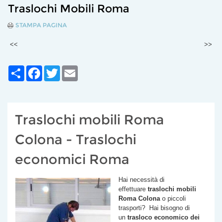
Traslochi Mobili Roma
STAMPA PAGINA
<<
>>
Share
Facebook
Twitter
Email
Traslochi mobili Roma
Colona - Traslochi
economici Roma
Hai necessità di
effettuare
traslochi mobili
Roma
Colona
o piccoli
trasporti? Hai bisogno di
un
trasloco economico dei