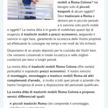
mobili a Roma
Colona
? hai
bisogno solo di
piccoli
trasporti
di alcuni oggetti?
Devi
traslocare a Roma
e
dintorni per in piccolo periodo
e ti servono solo pochi mobili
e oggetti? La nostra ditta è in grado di soddisfare questi tipi di
esigenza di
traslochi
mobili a prezzi economici, s
eguendo il
servizio in ogni fase, garantendo la sicurezza delle Vostre proprietà
ed effettuando le consegne nei tempi e nei modi da Voi richiesti.
Disponiamo di un ampio deposito per la custodia dei Vostri beni,
che verranno conservati in totale sicurezza e nelle migliori
condizioni per brevi e lunghi periodi.
La nostra ditta di
traslochi mobili Roma
Colona
offre serieta'
puntualita' e sopratutto
prezzi economici
. Il nostro servizio
di
montaggio, smontaggio e trasloco mobili Roma ed altri
complementi d'arredo,
è rivolto a tutti quei privati o aziende che
hanno l’esigenza di avere a disposizione del personale qualificato.
La nostra ditta di traslochi mobili Roma
Colona
a propone
servizi differenziati quali:
piccoli traslochi Roma
che comprende il smontaggio,