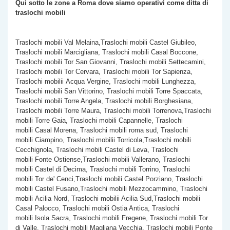
Qui sotto le zone a Roma dove siamo operativi come
ditta di
traslochi mobili
Traslochi mobili Val Melaina,Traslochi mobili Castel Giubileo,
Traslochi mobili Marcigliana, Traslochi mobili Casal Boccone,
Traslochi mobili Tor San Giovanni, Traslochi mobili Settecamini,
Traslochi mobili Tor Cervara, Traslochi mobili Tor Sapienza,
Traslochi mobilii Acqua Vergine, Traslochi mobili Lunghezza,
Traslochi mobili San Vittorino, Traslochi mobili Torre Spaccata,
Traslochi mobili
Torre Angela, Traslochi mobili Borghesiana,
Traslochi mobili Torre Maura, Traslochi mobili Torrenova,Traslochi
mobili Torre Gaia, Traslochi mobili Capannelle, Traslochi
mobili Casal Morena, Traslochi mobili roma sud, Traslochi
mobili Ciampino, Traslochi mobilii Torricola,Traslochi mobili
Cecchignola, Traslochi mobili Castel di Leva, Traslochi
mobili Fonte Ostiense,Traslochi mobili Vallerano, Traslochi
mobili Castel di Decima, Traslochi mobili Torrino, Traslochi
mobili Tor de' Cenci,Traslochi mobili Castel Porziano, Traslochi
mobili Castel Fusano,Traslochi mobili Mezzocammino, Traslochi
mobili Acilia Nord, Traslochi mobilii Acilia Sud,Traslochi mobili
Casal Palocco, Traslochi mobili Ostia Antica, Traslochi
mobili Isola Sacra, Traslochi mobili Fregene, Traslochi mobili Tor
di Valle, Traslochi mobili Magliana Vecchia, Traslochi mobili Ponte