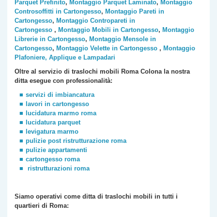
Parquet Prefinito
,
Montaggio Parquet Laminato
,
Montaggio
Controsoffitti in Cartongesso
,
Montaggio Pareti in
Cartongesso
,
Montaggio Contropareti in
Cartongesso
,
Montaggio Mobili in Cartongesso
,
Montaggio
Librerie in Cartongesso
,
Montaggio Mensole in
Cartongesso
,
Montaggio Velette in Cartongesso
,
Montaggio
Plafoniere, Applique e Lampadari
Oltre al servizio di traslochi mobili Roma
Colona
la nostra
ditta esegue con professionalità:
servizi di imbiancatura
lavori in cartongesso
lucidatura marmo roma
lucidatura parquet
levigatura marmo
pulizie post ristrutturazione roma
pulizie appartamenti
cartongesso roma
ristrutturazioni roma
Siamo operativi come ditta di traslochi
mobili
in tutti i
quartieri di Roma: