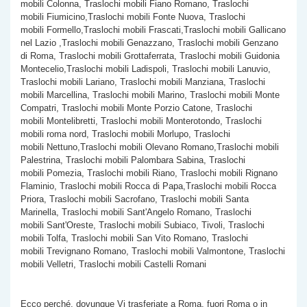
mobili Colonna, Traslochi mobili Fiano Romano, Traslochi
mobili Fiumicino,Traslochi mobili Fonte Nuova, Traslochi
mobili Formello,Traslochi mobili Frascati,Traslochi mobili Gallicano
nel Lazio ,Traslochi mobili Genazzano, Traslochi mobili Genzano
di Roma, Traslochi mobili Grottaferrata, Traslochi mobili Guidonia
Montecelio,Traslochi mobili Ladispoli, Traslochi mobili Lanuvio,
Traslochi mobili Lariano, Traslochi mobili Manziana, Traslochi
mobili Marcellina, Traslochi mobili Marino, Traslochi mobili Monte
Compatri, Traslochi mobili Monte Porzio Catone, Traslochi
mobili Montelibretti, Traslochi mobili Monterotondo, Traslochi
mobili roma nord, Traslochi mobili Morlupo, Traslochi
mobili Nettuno,Traslochi mobili Olevano Romano,Traslochi mobili
Palestrina, Traslochi mobili Palombara Sabina, Traslochi
mobili Pomezia, Traslochi mobili Riano, Traslochi mobili Rignano
Flaminio, Traslochi mobili Rocca di Papa,Traslochi mobili Rocca
Priora, Traslochi mobili Sacrofano, Traslochi mobili Santa
Marinella, Traslochi mobili Sant'Angelo Romano, Traslochi
mobili Sant'Oreste, Traslochi mobili Subiaco, Tivoli, Traslochi
mobili Tolfa, Traslochi mobili San Vito Romano, Traslochi
mobili Trevignano Romano, Traslochi mobili Valmontone, Traslochi
mobili Velletri, Traslochi mobili Castelli Romani
Ecco perché, dovunque Vi trasferiate a Roma, fuori Roma o in