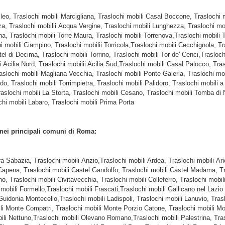
ileo, Traslochi mobili Marcigliana, Traslochi mobili Casal Boccone, Traslochi 
za, Traslochi mobilii Acqua Vergine, Traslochi mobili Lunghezza, Traslochi mob
a, Traslochi mobili Torre Maura, Traslochi mobili Torrenova,Traslochi mobili 
 mobili Ciampino, Traslochi mobilii Torricola,Traslochi mobili Cecchignola, Tr
el di Decima, Traslochi mobili Torrino, Traslochi mobili Tor de' Cenci,Trasloch
ilia Nord, Traslochi mobilii Acilia Sud,Traslochi mobili Casal Palocco, Trasl
 Traslochi mobili Magliana Vecchia, Traslochi mobili Ponte Galeria, Traslochi 
do, Traslochi mobili Torrimpietra, Traslochi mobili Palidoro, Traslochi mobili a
Traslochi mobili La Storta, Traslochi mobili Cesano, Traslochi mobili Tomba di 
chi mobili Labaro, Traslochi mobili Prima Porta
 nei principali comuni di Roma:
ra Sabazia, Traslochi mobili Anzio,Traslochi mobili Ardea, Traslochi mobili Ar
apena, Traslochi mobili Castel Gandolfo, Traslochi mobili Castel Madama, Tra
no, Traslochi mobili Civitavecchia, Traslochi mobili Colleferro, Traslochi mob
 mobili Formello,Traslochi mobili Frascati,Traslochi mobili Gallicano nel Laz
 Guidonia Montecelio,Traslochi mobili Ladispoli, Traslochi mobili Lanuvio, Tras
ili Monte Compatri, Traslochi mobili Monte Porzio Catone, Traslochi mobili Mon
bili Nettuno,Traslochi mobili Olevano Romano,Traslochi mobili Palestrina, Tra