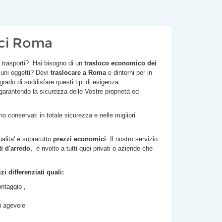
ici Roma
i trasporti? Hai bisogno di un
trasloco economico dei
cuni oggetti? Devi
traslocare a Roma
e dintorni per in
 grado di soddisfare questi tipi di esigenza
 garantendo la sicurezza delle Vostre proprietà ed
 conservati in totale sicurezza e nelle migliori
ualita' e sopratutto
prezzi economici
. Il nostro servizio
 d'arredo,
è rivolto a tutti quei privati o aziende che
i differenziati quali:
ntaggio ,
iù agevole