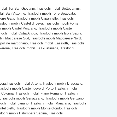
mobili Tor San Giovanni, Traslochi mobili Settecamini,
ili San Vittorino, Traslochi mobili Torre Spaccata,
Torre Gaia, Traslochi mobili Capannelle, Traslochi
aslochi mobili Castel di Leva, Traslochi mobili Fonte
i mobili Castel Porziano, Traslochi mobili Castel
ochi mobili Ostia Antica, Traslochi mobili Isola Sacra,
mobili Maccarese Sud, Traslochi mobili Maccarese Nord,
 polline martignano, Traslochi mobili Casalotti, Traslochi
Nerone, Traslochi mobili La Giustiniana, Traslochi
iccia,Traslochi mobili Artena,Traslochi mobili Bracciano,
slochi mobili Castelnuovo di Porto,Traslochi mobili
ili Colonna, Traslochi mobili Fiano Romano, Traslochi
io ,Traslochi mobili Genazzano, Traslochi mobili Genzano
lochi mobili Lariano, Traslochi mobili Manziana, Traslochi
telibretti, Traslochi mobili Monterotondo, Traslochi
slochi mobili Palombara Sabina, Traslochi