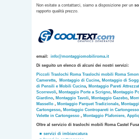
Non esitate a contattarci, siamo a disposizione per un
so
rapporto qualità prezzo.
email:
info@montaggiomobiliroma.it
Di seguito un elenco di alcuni dei nostri servizi:
Piccoli Traslochi Roma
Traslochi mobili Roma
Smont
Camerette
,
Montaggio di Cucine
,
Montaggio di Sogg
di Pensili e Mobili Cucina
,
Montaggio Pareti Attrezza
Scorrevoli
,
Montaggio Porte a Scrigno
,
Montaggio Po
Giardino
,
Montaggio Tavoli
,
Montaggio Gazebo
,
Mont
Massello
,
Montaggio Parquet Tradizionale
,
Montaggi
Cartongesso
,
Montaggio Contropareti in Cartongesso
Velette in Cartongesso
,
Montaggio Plafoniere, Appli
Oltre al servizio di traslochi mobili Roma Castel Fusa
servizi di imbiancatura