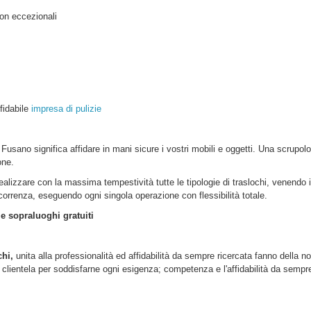
on eccezionali
ffidabile
impresa di pulizie
l Fusano
significa affidare in mani sicure i vostri mobili e oggetti. Una scrupo
one.
realizzare con la massima tempestività tutte le tipologie di traslochi, venendo 
ercorrenza, eseguendo ogni singola operazione con flessibilità totale.
 e sopraluoghi gratuiti
chi,
unita alla professionalità ed affidabilità da sempre ricercata fanno della no
lientela per soddisfarne ogni esigenza; competenza e l'affidabilità da sempre d