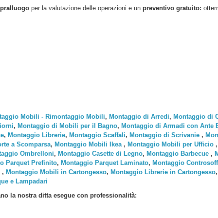
pralluogo
per la valutazione delle operazioni e un
preventivo gratuito:
otter
aggio Mobili - Rimontaggio Mobili
,
Montaggio di Arredi
,
Montaggio di 
iorni
,
Montaggio di Mobili per il Bagno
,
Montaggio di Armadi con Ante Ba
te
,
Montaggio Librerie
,
Montaggio Scaffali
,
Montaggio di Scrivanie
,
Mont
rte a Scomparsa
,
Montaggio Mobili Ikea
,
Montaggio Mobili per Ufficio
aggio Ombrelloni
,
Montaggio Casette di Legno
,
Montaggio Barbecue
,
M
o Parquet Prefinito
,
Montaggio Parquet Laminato
,
Montaggio Controsoffi
,
Montaggio Mobili in Cartongesso
,
Montaggio Librerie in Cartongesso
que e Lampadari
no la nostra ditta esegue con professionalità: