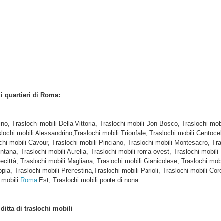
i i quartieri di Roma:
tino, Traslochi mobili Della Vittoria, Traslochi mobili Don Bosco, Traslochi m
slochi mobili Alessandrino,Traslochi mobili Trionfale, Traslochi mobili Centocel
hi mobili Cavour, Traslochi mobili Pinciano, Traslochi mobili Montesacro, Tra
tana, Traslochi mobili Aurelia, Traslochi mobili roma ovest, Traslochi mobili 
città, Traslochi mobili Magliana, Traslochi mobili Gianicolese, Traslochi mobil
ppia, Traslochi mobili Prenestina,Traslochi mobili Parioli, Traslochi mobili Co
 mobili
Roma
Est, Traslochi mobili ponte di nona
e
ditta di traslochi mobili