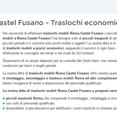
astel Fusano - Traslochi econom
Hai necessità di effettuare
traslochi mobili Roma
Castel Fusano
o piccol
mobili a Roma
Castel Fusano
? hai bisogno solo di
piccoli trasporti
di al
piccolo periodo e ti servono solo pochi mobili e oggetti? La nostra ditta è in
di
traslochi
mobili a prezzi economici, s
eguendo il servizio in ogni fase,
effettuando le consegne nei tempi e nei modi da Voi richiesti.
Disponiamo di un ampio deposito per la custodia dei Vostri beni, che verranno
condizioni per brevi e lunghi periodi.
La nostra ditta di
traslochi mobili Roma
Castel Fusano
offre serieta' punt
di
montaggio, smontaggio e trasloco mobili Roma ed altri complementi
hanno l’esigenza di avere a disposizione del personale qualificato.
La nostra ditta di traslochi mobili Roma
Castel Fusano
a propone serviz
piccoli traslochi Roma
che comprende il smontaggio, imballaggio e rimo
uso solo di personale qualificato
disponibilita' scala elevatrice per efefttuare i vostri traslochi in maniera p