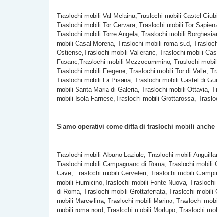
Traslochi mobili Val Melaina,Traslochi mobili Castel Giub
Traslochi mobili Tor Cervara, Traslochi mobili Tor Sapien
Traslochi mobili
Torre Angela, Traslochi mobili Borghesian
mobili Casal Morena, Traslochi mobili roma sud, Traslochi
Ostiense,Traslochi mobili Vallerano, Traslochi mobili Cast
Fusano,Traslochi mobili Mezzocammino, Traslochi mobili Ac
Traslochi mobili Fregene, Traslochi mobili Tor di Valle,
Traslochi mobili La Pisana, Traslochi mobili Castel di Gui
mobili Santa Maria di Galeria, Traslochi mobili Ottavia, 
mobili Isola Farnese,Traslochi mobili Grottarossa, Traslo
Siamo operativi come ditta di traslochi mobili anche
Traslochi mobili Albano Laziale, Traslochi mobili Anguilla
Traslochi mobili Campagnano di Roma, Traslochi mobili C
Cave, Traslochi mobili Cerveteri, Traslochi mobili Ciampi
mobili Fiumicino,Traslochi mobili Fonte Nuova, Traslochi
di Roma, Traslochi mobili Grottaferrata, Traslochi mobili
mobili Marcellina, Traslochi mobili Marino, Traslochi mob
mobili roma nord, Traslochi mobili Morlupo, Traslochi mo