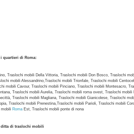
i i quartieri di Roma:
tino, Traslochi mobili Della Vittoria, Traslochi mobili Don Bosco, Traslochi m
slochi mobili Alessandrino,Traslochi mobili Trionfale, Traslochi mobili Centocel
hi mobili Cavour, Traslochi mobili Pinciano, Traslochi mobili Montesacro, Tra
tana, Traslochi mobili Aurelia, Traslochi mobili roma ovest, Traslochi mobili 
città, Traslochi mobili Magliana, Traslochi mobili Gianicolese, Traslochi mobil
ppia, Traslochi mobili Prenestina,Traslochi mobili Parioli, Traslochi mobili Co
 mobili
Roma
Est, Traslochi mobili ponte di nona
e
ditta di traslochi mobili