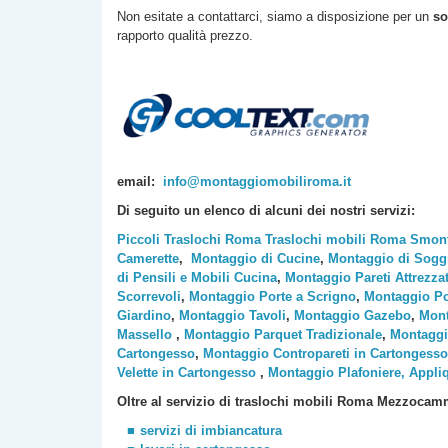
Non esitate a contattarci, siamo a disposizione per un
so
rapporto qualità prezzo.
email:
info@montaggiomobiliroma.it
Di seguito un elenco di alcuni dei nostri servizi:
Piccoli Traslochi Roma
Traslochi mobili Roma
Smont
Camerette
,
Montaggio di Cucine
,
Montaggio di Sogg
di Pensili e Mobili Cucina
,
Montaggio Pareti Attrezza
Scorrevoli
,
Montaggio Porte a Scrigno
,
Montaggio Po
Giardino
,
Montaggio Tavoli
,
Montaggio Gazebo
,
Mont
Massello
,
Montaggio Parquet Tradizionale
,
Montaggi
Cartongesso
,
Montaggio Contropareti in Cartongesso
Velette in Cartongesso
,
Montaggio Plafoniere, Appli
Oltre al servizio di traslochi mobili Roma
Mezzocam
servizi di imbiancatura