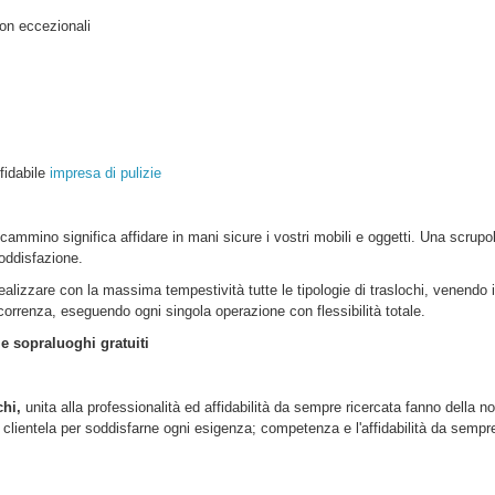
on eccezionali
ffidabile
impresa di pulizie
cammino
significa affidare in mani sicure i vostri mobili e oggetti. Una scrup
oddisfazione.
realizzare con la massima tempestività tutte le tipologie di traslochi, venendo 
ercorrenza, eseguendo ogni singola operazione con flessibilità totale.
 e sopraluoghi gratuiti
chi,
unita alla professionalità ed affidabilità da sempre ricercata fanno della no
lientela per soddisfarne ogni esigenza; competenza e l'affidabilità da sempre d