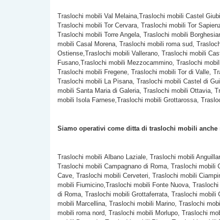
Traslochi mobili Val Melaina,Traslochi mobili Castel Giub
Traslochi mobili Tor Cervara, Traslochi mobili Tor Sapien
Traslochi mobili
Torre Angela, Traslochi mobili Borghesian
mobili Casal Morena, Traslochi mobili roma sud, Traslochi
Ostiense,Traslochi mobili Vallerano, Traslochi mobili Cast
Fusano,Traslochi mobili Mezzocammino, Traslochi mobili Ac
Traslochi mobili Fregene, Traslochi mobili Tor di Valle,
Traslochi mobili La Pisana, Traslochi mobili Castel di Gui
mobili Santa Maria di Galeria, Traslochi mobili Ottavia, 
mobili Isola Farnese,Traslochi mobili Grottarossa, Traslo
Siamo operativi come ditta di traslochi mobili anche
Traslochi mobili Albano Laziale, Traslochi mobili Anguilla
Traslochi mobili Campagnano di Roma, Traslochi mobili C
Cave, Traslochi mobili Cerveteri, Traslochi mobili Ciampi
mobili Fiumicino,Traslochi mobili Fonte Nuova, Traslochi
di Roma, Traslochi mobili Grottaferrata, Traslochi mobili
mobili Marcellina, Traslochi mobili Marino, Traslochi mob
mobili roma nord, Traslochi mobili Morlupo, Traslochi mo