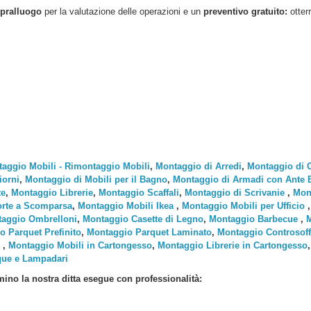
pralluogo
per la valutazione delle operazioni e un
preventivo gratuito:
otter
aggio Mobili - Rimontaggio Mobili
,
Montaggio di Arredi
,
Montaggio di 
iorni
,
Montaggio di Mobili per il Bagno
,
Montaggio di Armadi con Ante Ba
te
,
Montaggio Librerie
,
Montaggio Scaffali
,
Montaggio di Scrivanie
,
Mont
rte a Scomparsa
,
Montaggio Mobili Ikea
,
Montaggio Mobili per Ufficio
aggio Ombrelloni
,
Montaggio Casette di Legno
,
Montaggio Barbecue
,
M
o Parquet Prefinito
,
Montaggio Parquet Laminato
,
Montaggio Controsoffi
,
Montaggio Mobili in Cartongesso
,
Montaggio Librerie in Cartongesso
que e Lampadari
mino
la nostra ditta esegue con professionalità: