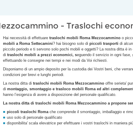
Mezzocammino - Traslochi econ
Hai necessità di effettuare
traslochi mobili Roma
Mezzocammino
o picc
mobili a Roma
Settecamini
? hai bisogno solo di
piccoli trasporti
di alcun
piccolo periodo e ti servono solo pochi mobili e oggetti? La nostra ditta è in
di
traslochi
mobili a prezzi economici, s
eguendo il servizio in ogni fase,
effettuando le consegne nei tempi e nei modi da Voi richiesti.
Disponiamo di un ampio deposito per la custodia dei Vostri beni, che verranno
condizioni per brevi e lunghi periodi.
La nostra ditta di
traslochi mobili Roma
Mezzocammino
offre serieta' pu
di
montaggio, smontaggio e trasloco mobili Roma ed altri complementi
hanno l’esigenza di avere a disposizione del personale qualificato.
La nostra ditta di traslochi mobili Roma
Mezzocammino
a propone serv
piccoli traslochi Roma
che comprende il smontaggio, imballaggio e rimo
uso solo di personale qualificato
disponibilita' scala elevatrice per efefttuare i vostri traslochi in maniera p