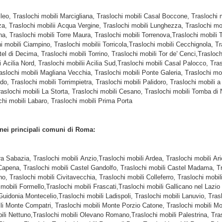
ileo, Traslochi mobili Marcigliana, Traslochi mobili Casal Boccone, Traslochi 
za, Traslochi mobilii Acqua Vergine, Traslochi mobili Lunghezza, Traslochi mob
a, Traslochi mobili Torre Maura, Traslochi mobili Torrenova,Traslochi mobili 
 mobili Ciampino, Traslochi mobilii Torricola,Traslochi mobili Cecchignola, Tr
el di Decima, Traslochi mobili Torrino, Traslochi mobili Tor de' Cenci,Trasloch
ilia Nord, Traslochi mobilii Acilia Sud,Traslochi mobili Casal Palocco, Trasl
 Traslochi mobili Magliana Vecchia, Traslochi mobili Ponte Galeria, Traslochi 
do, Traslochi mobili Torrimpietra, Traslochi mobili Palidoro, Traslochi mobili a
Traslochi mobili La Storta, Traslochi mobili Cesano, Traslochi mobili Tomba di 
chi mobili Labaro, Traslochi mobili Prima Porta
 nei principali comuni di Roma:
ra Sabazia, Traslochi mobili Anzio,Traslochi mobili Ardea, Traslochi mobili Ar
apena, Traslochi mobili Castel Gandolfo, Traslochi mobili Castel Madama, Tra
no, Traslochi mobili Civitavecchia, Traslochi mobili Colleferro, Traslochi mob
 mobili Formello,Traslochi mobili Frascati,Traslochi mobili Gallicano nel Laz
 Guidonia Montecelio,Traslochi mobili Ladispoli, Traslochi mobili Lanuvio, Tras
ili Monte Compatri, Traslochi mobili Monte Porzio Catone, Traslochi mobili Mon
bili Nettuno,Traslochi mobili Olevano Romano,Traslochi mobili Palestrina, Tra