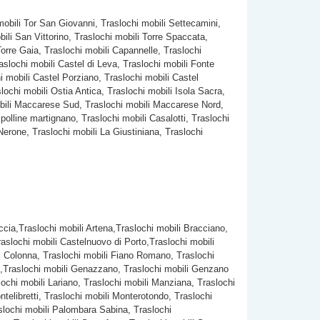
mobili Tor San Giovanni, Traslochi mobili Settecamini,
ili San Vittorino, Traslochi mobili Torre Spaccata,
Torre Gaia, Traslochi mobili Capannelle, Traslochi
aslochi mobili Castel di Leva, Traslochi mobili Fonte
i mobili Castel Porziano, Traslochi mobili Castel
ochi mobili Ostia Antica, Traslochi mobili Isola Sacra,
mobili Maccarese Sud, Traslochi mobili Maccarese Nord,
 polline martignano, Traslochi mobili Casalotti, Traslochi
Nerone, Traslochi mobili La Giustiniana, Traslochi
iccia,Traslochi mobili Artena,Traslochi mobili Bracciano,
slochi mobili Castelnuovo di Porto,Traslochi mobili
ili Colonna, Traslochi mobili Fiano Romano, Traslochi
io ,Traslochi mobili Genazzano, Traslochi mobili Genzano
lochi mobili Lariano, Traslochi mobili Manziana, Traslochi
telibretti, Traslochi mobili Monterotondo, Traslochi
slochi mobili Palombara Sabina, Traslochi