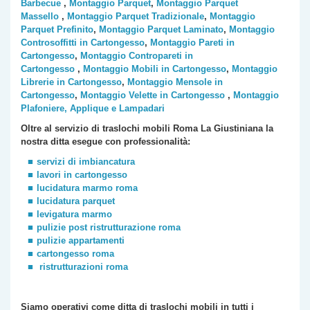
Barbecue
,
Montaggio Parquet
,
Montaggio Parquet
Massello
,
Montaggio Parquet Tradizionale
,
Montaggio
Parquet Prefinito
,
Montaggio Parquet Laminato
,
Montaggio
Controsoffitti in Cartongesso
,
Montaggio Pareti in
Cartongesso
,
Montaggio Contropareti in
Cartongesso
,
Montaggio Mobili in Cartongesso
,
Montaggio
Librerie in Cartongesso
,
Montaggio Mensole in
Cartongesso
,
Montaggio Velette in Cartongesso
,
Montaggio
Plafoniere, Applique e Lampadari
Oltre al servizio di traslochi mobili Roma
La Giustiniana
la
nostra ditta esegue con professionalità:
servizi di imbiancatura
lavori in cartongesso
lucidatura marmo roma
lucidatura parquet
levigatura marmo
pulizie post ristrutturazione roma
pulizie appartamenti
cartongesso roma
ristrutturazioni roma
Siamo operativi come ditta di traslochi
mobili
in tutti i