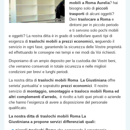
mobili a Roma
Aurelia
? hai
bisogno solo di
piccoli
trasporti
di alcuni oggetti?
Devi
traslocare a Roma
e
dintorni per in piccolo periodo
e ti servono solo pochi mobili
e oggetti? La nostra ditta è in grado di soddisfare questi tipi di
esigenza di
traslochi
mobili a prezzi economici, s
eguendo il
servizio in ogni fase, garantendo la sicurezza delle Vostre proprietà
ed effettuando le consegne nei tempi e nei modi da Voi richiesti.
Disponiamo di un ampio deposito per la custodia dei Vostri beni,
che verranno conservati in totale sicurezza e nelle migliori
condizioni per brevi e lunghi periodi.
La nostra ditta di
traslochi mobili Roma
La Giustiniana
offre
serieta' puntualita' e sopratutto
prezzi economici
. Il nostro
servizio di
montaggio, smontaggio e trasloco mobili Roma ed
altri complementi d'arredo,
è rivolto a tutti quei privati o aziende
che hanno l’esigenza di avere a disposizione del personale
qualificato.
La nostra ditta di traslochi mobili Roma
La
Giustiniana
a propone servizi differenziati quali: