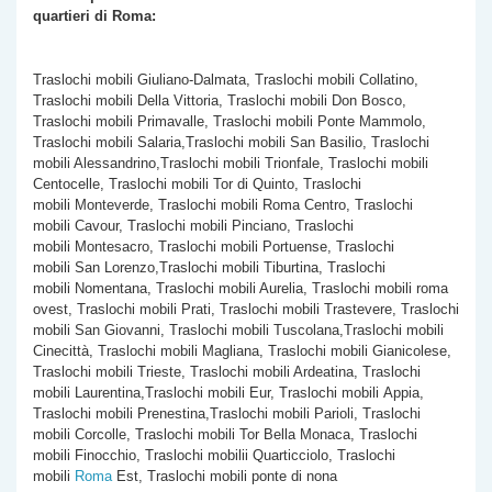
quartieri di Roma:
Traslochi mobili Giuliano-Dalmata, Traslochi mobili Collatino,
Traslochi mobili Della Vittoria, Traslochi mobili Don Bosco,
Traslochi mobili Primavalle, Traslochi mobili Ponte Mammolo,
Traslochi mobili Salaria,Traslochi mobili San Basilio, Traslochi
mobili Alessandrino,Traslochi mobili Trionfale, Traslochi mobili
Centocelle, Traslochi mobili Tor di Quinto, Traslochi
mobili Monteverde, Traslochi mobili Roma Centro, Traslochi
mobili Cavour, Traslochi mobili Pinciano, Traslochi
mobili Montesacro, Traslochi mobili Portuense, Traslochi
mobili San Lorenzo,Traslochi mobili Tiburtina, Traslochi
mobili Nomentana, Traslochi mobili Aurelia, Traslochi mobili roma
ovest, Traslochi mobili Prati, Traslochi mobili Trastevere, Traslochi
mobili San Giovanni, Traslochi mobili Tuscolana,Traslochi mobili
Cinecittà, Traslochi mobili Magliana, Traslochi mobili Gianicolese,
Traslochi mobili Trieste, Traslochi mobili Ardeatina, Traslochi
mobili Laurentina,Traslochi mobili Eur, Traslochi mobili Appia,
Traslochi mobili Prenestina,Traslochi mobili Parioli, Traslochi
mobili Corcolle, Traslochi mobili Tor Bella Monaca, Traslochi
mobili Finocchio, Traslochi mobilii Quarticciolo, Traslochi
mobili
Roma
Est, Traslochi mobili ponte di nona