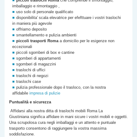
piccoli traslochi Roma
che comprende il smontaggio,
imballaggio e rimontaggio ,
uso solo di personale qualificato
disponibilita' scala elevatrice per efefttuare i vostri traslochi
in maniera più agevole
offriamo deposito
smantellamento e pulizia ambienti
piccoli trasporti Roma
a domicilio per le esigenze non
eccezionali
piccoli sgomberi di box e cantine
sgomberi di appartamenti
sgomberi di magazzini
traslochi di uffici
traslochi di negozi
traslochi case
pulizia professionale dopo il trasloco, con la nostra
affidabile
impresa di pulizie
Puntualità e sicurezza
Affidarsi alla nostra
ditta di
traslochi mobili Roma
La
Giustiniana
significa affidare in mani sicure i vostri mobili e oggetti.
Una scrupolosa cura negli imballaggi e un attento e puntuale
trasporto consentono di raggiungere la vostra massima
soddisfazione.